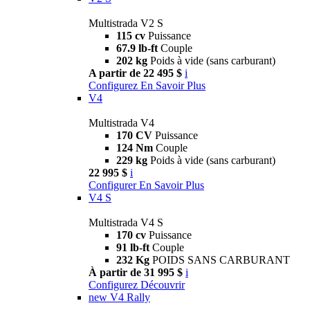
Multistrada V2 S
115 cv
Puissance
67.9 lb-ft
Couple
202 kg
Poids à vide (sans carburant)
A partir de 22 495 $
i
Configurez
En Savoir Plus
V4
Multistrada V4
170 CV
Puissance
124 Nm
Couple
229 kg
Poids à vide (sans carburant)
22 995 $
i
Configurer
En Savoir Plus
V4 S
Multistrada V4 S
170 cv
Puissance
91 lb-ft
Couple
232 Kg
POIDS SANS CARBURANT
À partir de 31 995 $
i
Configurez
Découvrir
new
V4 Rally