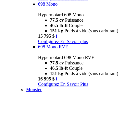
698 Mono
Hypermotard 698 Mono
77.5 cv
Puissance
46.5 lb-ft
Couple
151 kg
Poids à vide (sans carburant)
15 795 $
i
Configurez
En Savoir plus
698 Mono RVE
Hypermotard 698 Mono RVE
77.5 cv
Puissance
46.5 lb-ft
Couple
151 kg
Poids à vide (sans carburant)
16 995 $
i
Configurez
En Savoir Plus
Monster