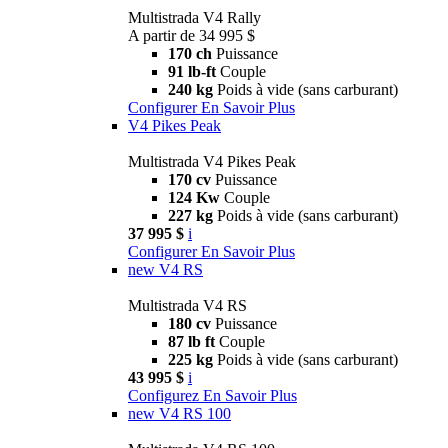
Multistrada V4 Rally
A partir de 34 995 $
170 ch
Puissance
91 lb-ft
Couple
240 kg
Poids à vide (sans carburant)
Configurer
En Savoir Plus
V4 Pikes Peak
Multistrada V4 Pikes Peak
170 cv
Puissance
124 Kw
Couple
227 kg
Poids à vide (sans carburant)
37 995 $
i
Configurer
En Savoir Plus
new
V4 RS
Multistrada V4 RS
180 cv
Puissance
87 lb ft
Couple
225 kg
Poids à vide (sans carburant)
43 995 $
i
Configurez
En Savoir Plus
new
V4 RS 100