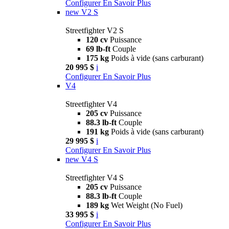
Configurer
En Savoir Plus
new
V2 S
Streetfighter V2 S
120 cv
Puissance
69 lb-ft
Couple
175 kg
Poids à vide (sans carburant)
20 995 $
i
Configurer
En Savoir Plus
V4
Streetfighter V4
205 cv
Puissance
88.3 lb-ft
Couple
191 kg
Poids à vide (sans carburant)
29 995 $
i
Configurer
En Savoir Plus
new
V4 S
Streetfighter V4 S
205 cv
Puissance
88.3 lb-ft
Couple
189 kg
Wet Weight (No Fuel)
33 995 $
i
Configurer
En Savoir Plus