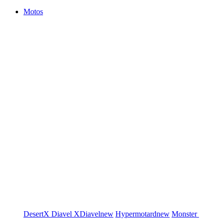
Motos
DesertX
Diavel
XDiavel
new
Hypermotard
new
Monster