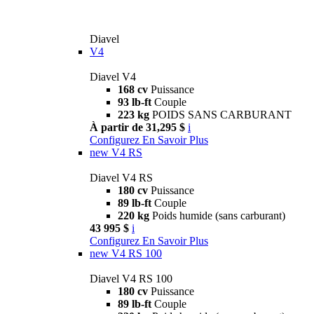
Diavel
V4
Diavel V4
168 cv
Puissance
93 lb-ft
Couple
223 kg
POIDS SANS CARBURANT
À partir de 31,295 $
i
Configurez
En Savoir Plus
new
V4 RS
Diavel V4 RS
180 cv
Puissance
89 lb-ft
Couple
220 kg
Poids humide (sans carburant)
43 995 $
i
Configurez
En Savoir Plus
new
V4 RS 100
Diavel V4 RS 100
180 cv
Puissance
89 lb-ft
Couple