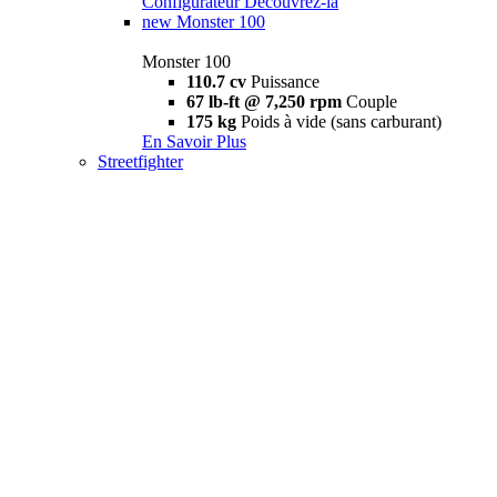
Configurateur
Découvrez-la
new
Monster 100
Monster 100
110.7 cv
Puissance
67 lb-ft @ 7,250 rpm
Couple
175 kg
Poids à vide (sans carburant)
En Savoir Plus
Streetfighter