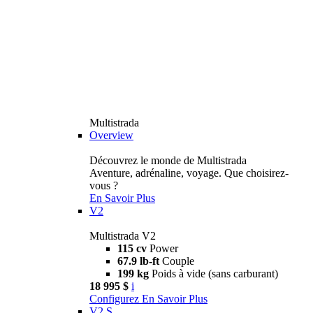
Multistrada
Overview
Découvrez le monde de Multistrada
Aventure, adrénaline, voyage. Que choisirez-
vous ?
En Savoir Plus
V2
Multistrada V2
115 cv
Power
67.9 lb-ft
Couple
199 kg
Poids à vide (sans carburant)
18 995 $
i
Configurez
En Savoir Plus
V2 S