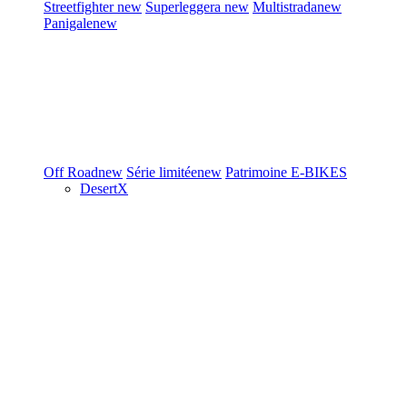
Streetfighter
new
Superleggera
new
Multistrada
new
Panigale
new
Off Road
new
Série limitée
new
Patrimoine
E-BIKES
DesertX