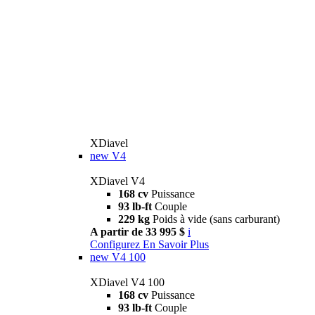
XDiavel
new
V4
XDiavel V4
168 cv
Puissance
93 lb-ft
Couple
229 kg
Poids à vide (sans carburant)
A partir de 33 995 $
i
Configurez
En Savoir Plus
new
V4 100
XDiavel V4 100
168 cv
Puissance
93 lb-ft
Couple