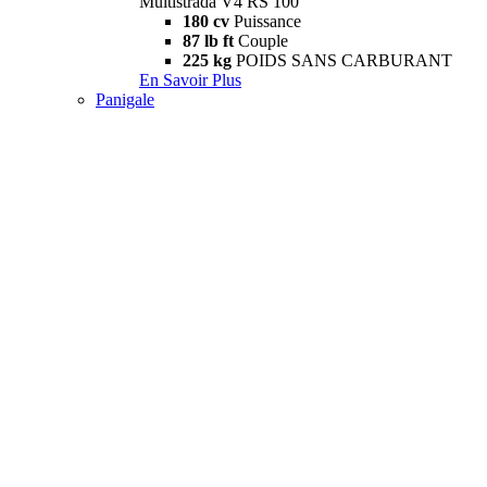
Multistrada V4 RS 100
180 cv
Puissance
87 lb ft
Couple
225 kg
POIDS SANS CARBURANT
En Savoir Plus
Panigale