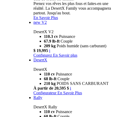
Prenez vos rêves les plus fous et faites-en une
réalité. La DesertX Family vous accompagnera
partout. Jusqu'au bout.
En Savoir Plus
new
V2
DesertX V2
110.3 cv
Puissance
67.9 lb-ft
Couple
209 kg
Poids humide (sans carburant)
$ 19,995
i
Configurez
En Savoir plus
DesertX
DesertX
110 cv
Puissance
68 lb-ft
Couple
210 kg
POIDS SANS CARBURANT
À partir de 20,595 $
i
Configurateur
En Savoir Plus
Rally
DesertX Rally
110 cv
Puissance
68 lb-ft
Couple