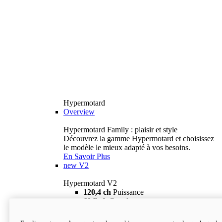
Hypermotard
Overview
Hypermotard Family : plaisir et style
Découvrez la gamme Hypermotard et choisissez
le modèle le mieux adapté à vos besoins.
En Savoir Plus
new
V2
Hypermotard V2
120,4 ch
Puissance
69 lb-ft
Couple
180 kg
Poids humide (sans carburant)
18 895 $
i