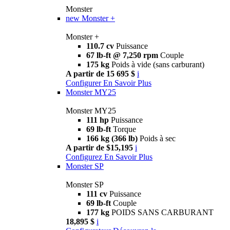
Monster
new
Monster +
Monster +
110.7 cv
Puissance
67 lb-ft @ 7,250 rpm
Couple
175 kg
Poids à vide (sans carburant)
A partir de 15 695 $
i
Configurer
En Savoir Plus
Monster MY25
Monster MY25
111 hp
Puissance
69 lb-ft
Torque
166 kg (366 lb)
Poids à sec
A partir de $15,195
i
Configurez
En Savoir Plus
Monster SP
Monster SP
111 cv
Puissance
69 lb-ft
Couple
177 kg
POIDS SANS CARBURANT
18,895 $
i