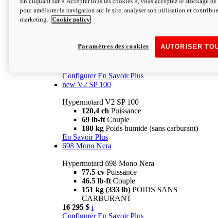
En cliquant sur « Accepter tous les cookies », vous acceptez le stockage de 
Configurer
En Savoir Plus
pour améliorer la navigation sur le site, analyser son utilisation et contribue
new
V2 SP
marketing.
Cookie policy
Hypermotard V2 SP
120,4 ch
Puissance
Paramètres des cookies
AUTORISER TO
69 lb-ft
Couple
180 kg
Poids humide (sans carburant)
22 995 $
i
Configurer
En Savoir Plus
new
V2 SP 100
Hypermotard V2 SP 100
120,4 ch
Puissance
69 lb-ft
Couple
180 kg
Poids humide (sans carburant)
En Savoir Plus
698 Mono Nera
Hypermotard 698 Mono Nera
77.5 cv
Puissance
46.5 lb-ft
Couple
151 kg (333 lb)
POIDS SANS
CARBURANT
16 295 $
i
Configurer
En Savoir Plus