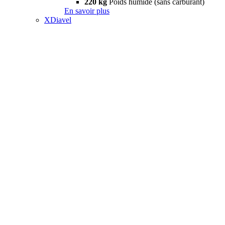
220 kg
Poids humide (sans carburant)
En savoir plus
XDiavel