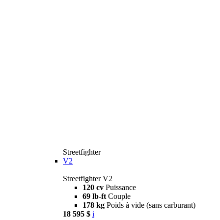
Streetfighter
V2
Streetfighter V2
120 cv
Puissance
69 lb-ft
Couple
178 kg
Poids à vide (sans carburant)
18 595 $
i