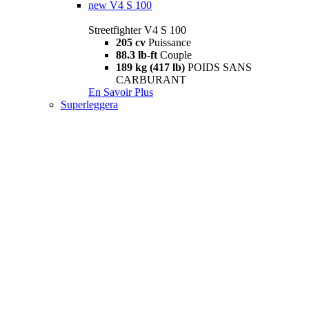
new
V4 S 100
Streetfighter V4 S 100
205 cv
Puissance
88.3 lb-ft
Couple
189 kg (417 lb)
POIDS SANS
CARBURANT
En Savoir Plus
Superleggera