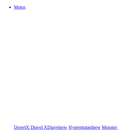
Motos
DesertX
Diavel
XDiavel
new
Hypermotard
new
Monster