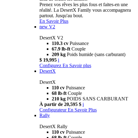
Prenez vos rêves les plus fous et faites-en une
réalité. La DesertX Family vous accompagnera
partout. Jusqu'au bout.
En Savoir Plus
new
V2
DesertX V2
110.3 cv
Puissance
67.9 lb-ft
Couple
209 kg
Poids humide (sans carburant)
$ 19,995
i
Configurez
En Savoir plus
DesertX
DesertX
110 cv
Puissance
68 lb-ft
Couple
210 kg
POIDS SANS CARBURANT
À partir de 20,595 $
i
Configurateur
En Savoir Plus
Rally
DesertX Rally
110 cv
Puissance
68 lb-ft
Couple