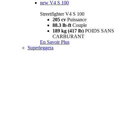
new
V4 S 100
Streetfighter V4 S 100
205 cv
Puissance
88.3 lb-ft
Couple
189 kg (417 lb)
POIDS SANS
CARBURANT
En Savoir Plus
Superleggera