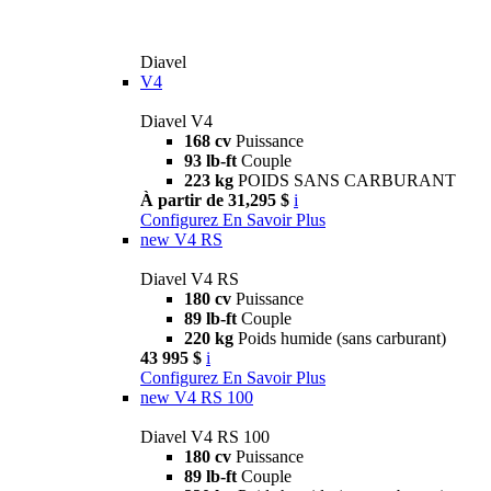
Diavel
V4
Diavel V4
168 cv
Puissance
93 lb-ft
Couple
223 kg
POIDS SANS CARBURANT
À partir de 31,295 $
i
Configurez
En Savoir Plus
new
V4 RS
Diavel V4 RS
180 cv
Puissance
89 lb-ft
Couple
220 kg
Poids humide (sans carburant)
43 995 $
i
Configurez
En Savoir Plus
new
V4 RS 100
Diavel V4 RS 100
180 cv
Puissance
89 lb-ft
Couple