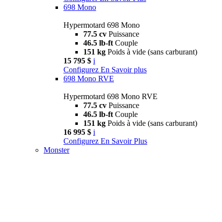
698 Mono
Hypermotard 698 Mono
77.5 cv
Puissance
46.5 lb-ft
Couple
151 kg
Poids à vide (sans carburant)
15 795 $
i
Configurez
En Savoir plus
698 Mono RVE
Hypermotard 698 Mono RVE
77.5 cv
Puissance
46.5 lb-ft
Couple
151 kg
Poids à vide (sans carburant)
16 995 $
i
Configurez
En Savoir Plus
Monster