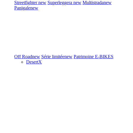
Streetfighter
new
Superleggera
new
Multistrada
new
Panigale
new
Off Road
new
Série limitée
new
Patrimoine
E-BIKES
DesertX