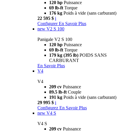
120 hp
Puissance
69 lb-ft
Torque
176 kg
Poids à vide (sans carburant)
22 595 $
i
Configurer
En Savoir Plus
new
V2 S 100
Panigale V2 S 100
120 hp
Puissance
69 lb-ft
Torque
179 kg (395 lb)
POIDS SANS
CARBURANT
En Savoir Plus
V4
V4
209 cv
Puissance
89.5 lb-ft
Couple
191 kg
Poids à vide (sans carburant)
29 995 $
i
Configurez
En Savoir Plus
new
V4 S
V4 S
209 cv
Puissance