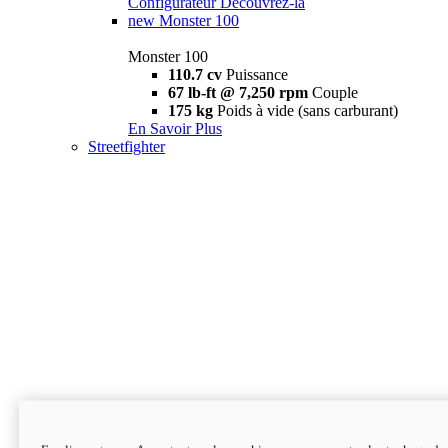
Configurateur
Découvrez-la
new
Monster 100
Monster 100
110.7 cv
Puissance
67 lb-ft @ 7,250 rpm
Couple
175 kg
Poids à vide (sans carburant)
En Savoir Plus
Streetfighter