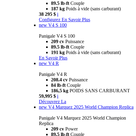
89.5 lb-ft
Couple
187 kg
Poids à vide (sans carburant)
38 295 $
i
Configurez
En Savoir Plus
new
V4 S 100
Panigale V4 S 100
209 cv
Puissance
89.5 lb-ft
Couple
191 kg
Poids à vide (sans carburant)
En Savoir Plus
new
V4 R
Panigale V4 R
208.4 cv
Puissance
84 lb-ft
Couple
186,5 kg
POIDS SANS CARBURANT
59,995 $
i
Découvrez La
new
V4 Marquez 2025 World Champion Replica
Panigale V4 Marquez 2025 World Champion
Replica
209 cv
Power
89.5 lb-ft
Couple