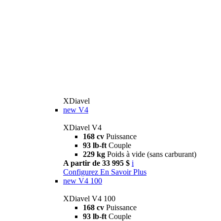
XDiavel
new
V4
XDiavel V4
168 cv
Puissance
93 lb-ft
Couple
229 kg
Poids à vide (sans carburant)
A partir de 33 995 $
i
Configurez
En Savoir Plus
new
V4 100
XDiavel V4 100
168 cv
Puissance
93 lb-ft
Couple