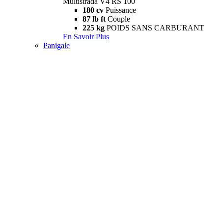
Multistrada V4 RS 100
180 cv
Puissance
87 lb ft
Couple
225 kg
POIDS SANS CARBURANT
En Savoir Plus
Panigale