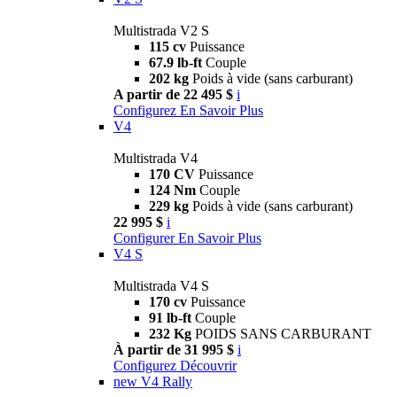
Multistrada V2 S
115 cv
Puissance
67.9 lb-ft
Couple
202 kg
Poids à vide (sans carburant)
A partir de 22 495 $
i
Configurez
En Savoir Plus
V4
Multistrada V4
170 CV
Puissance
124 Nm
Couple
229 kg
Poids à vide (sans carburant)
22 995 $
i
Configurer
En Savoir Plus
V4 S
Multistrada V4 S
170 cv
Puissance
91 lb-ft
Couple
232 Kg
POIDS SANS CARBURANT
À partir de 31 995 $
i
Configurez
Découvrir
new
V4 Rally