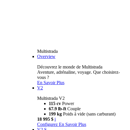
Multistrada
Overview
Découvrez le monde de Multistrada
Aventure, adrénaline, voyage. Que choisirez-
vous ?
En Savoir Plus
V2
Multistrada V2
115 cv
Power
67.9 lb-ft
Couple
199 kg
Poids à vide (sans carburant)
18 995 $
i
Configurez
En Savoir Plus
V2 S