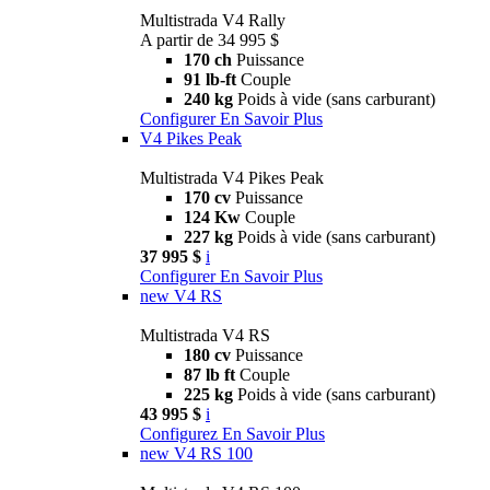
Multistrada V4 Rally
A partir de 34 995 $
170 ch
Puissance
91 lb-ft
Couple
240 kg
Poids à vide (sans carburant)
Configurer
En Savoir Plus
V4 Pikes Peak
Multistrada V4 Pikes Peak
170 cv
Puissance
124 Kw
Couple
227 kg
Poids à vide (sans carburant)
37 995 $
i
Configurer
En Savoir Plus
new
V4 RS
Multistrada V4 RS
180 cv
Puissance
87 lb ft
Couple
225 kg
Poids à vide (sans carburant)
43 995 $
i
Configurez
En Savoir Plus
new
V4 RS 100