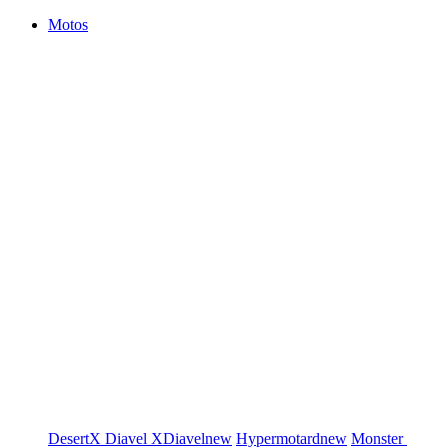
Motos
DesertX
Diavel
XDiavel
new
Hypermotard
new
Monster