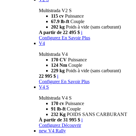
Multistrada V2 S
115 cv
Puissance
67.9 lb-ft
Couple
202 kg
Poids à vide (sans carburant)
A partir de 22 495 $
i
Configurez
En Savoir Plus
V4
Multistrada V4
170 CV
Puissance
124 Nm
Couple
229 kg
Poids à vide (sans carburant)
22 995 $
i
Configurer
En Savoir Plus
V4 S
Multistrada V4 S
170 cv
Puissance
91 lb-ft
Couple
232 Kg
POIDS SANS CARBURANT
À partir de 31 995 $
i
Configurez
Découvrir
new
V4 Rally