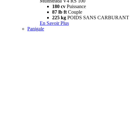
Multistrada V4 RS 100
180 cv
Puissance
87 lb ft
Couple
225 kg
POIDS SANS CARBURANT
En Savoir Plus
Panigale