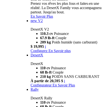
Prenez vos rêves les plus fous et faites-en une
réalité. La DesertX Family vous accompagnera
partout. Jusqu'au bout.
En Savoir Plus
new
V2
DesertX V2
110.3 cv
Puissance
67.9 lb-ft
Couple
209 kg
Poids humide (sans carburant)
$ 19,995
i
Configurez
En Savoir plus
DesertX
DesertX
110 cv
Puissance
68 lb-ft
Couple
210 kg
POIDS SANS CARBURANT
À partir de 20,595 $
i
Configurateur
En Savoir Plus
Rally
DesertX Rally
110 cv
Puissance
68 lb-ft
Couple