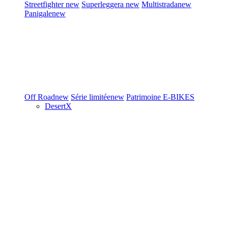
Streetfighter
new
Superleggera
new
Multistrada
new
Panigale
new
Off Road
new
Série limitée
new
Patrimoine
E-BIKES
DesertX