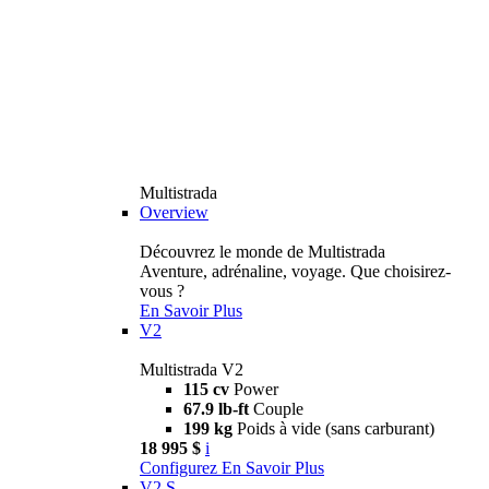
Multistrada
Overview
Découvrez le monde de Multistrada
Aventure, adrénaline, voyage. Que choisirez-
vous ?
En Savoir Plus
V2
Multistrada V2
115 cv
Power
67.9 lb-ft
Couple
199 kg
Poids à vide (sans carburant)
18 995 $
i
Configurez
En Savoir Plus
V2 S