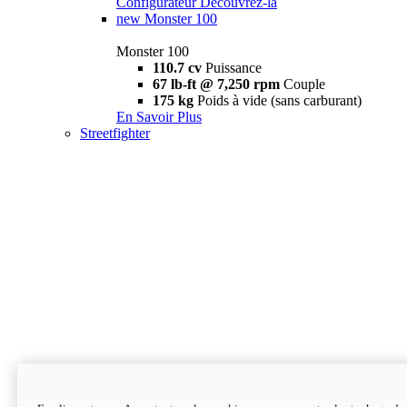
Configurateur
Découvrez-la
new
Monster 100
Monster 100
110.7 cv
Puissance
67 lb-ft @ 7,250 rpm
Couple
175 kg
Poids à vide (sans carburant)
En Savoir Plus
Streetfighter