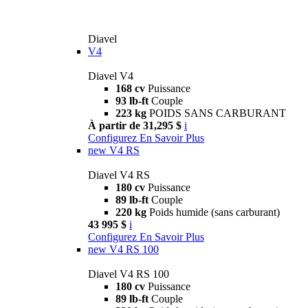
Diavel
V4
Diavel V4
168 cv
Puissance
93 lb-ft
Couple
223 kg
POIDS SANS CARBURANT
À partir de 31,295 $
i
Configurez
En Savoir Plus
new
V4 RS
Diavel V4 RS
180 cv
Puissance
89 lb-ft
Couple
220 kg
Poids humide (sans carburant)
43 995 $
i
Configurez
En Savoir Plus
new
V4 RS 100
Diavel V4 RS 100
180 cv
Puissance
89 lb-ft
Couple