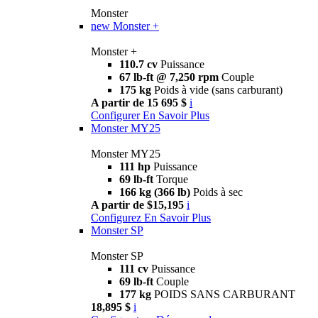
Monster
new
Monster +
Monster +
110.7 cv
Puissance
67 lb-ft @ 7,250 rpm
Couple
175 kg
Poids à vide (sans carburant)
A partir de 15 695 $
i
Configurer
En Savoir Plus
Monster MY25
Monster MY25
111 hp
Puissance
69 lb-ft
Torque
166 kg (366 lb)
Poids à sec
A partir de $15,195
i
Configurez
En Savoir Plus
Monster SP
Monster SP
111 cv
Puissance
69 lb-ft
Couple
177 kg
POIDS SANS CARBURANT
18,895 $
i