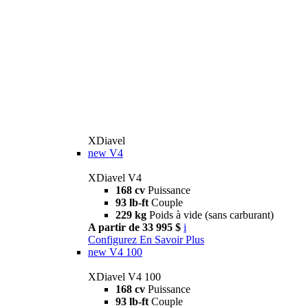
XDiavel
new
V4
XDiavel V4
168 cv
Puissance
93 lb-ft
Couple
229 kg
Poids à vide (sans carburant)
A partir de 33 995 $
i
Configurez
En Savoir Plus
new
V4 100
XDiavel V4 100
168 cv
Puissance
93 lb-ft
Couple