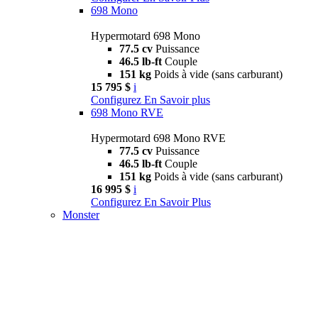
698 Mono
Hypermotard 698 Mono
77.5 cv
Puissance
46.5 lb-ft
Couple
151 kg
Poids à vide (sans carburant)
15 795 $
i
Configurez
En Savoir plus
698 Mono RVE
Hypermotard 698 Mono RVE
77.5 cv
Puissance
46.5 lb-ft
Couple
151 kg
Poids à vide (sans carburant)
16 995 $
i
Configurez
En Savoir Plus
Monster