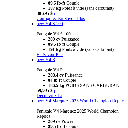
89.5 lb-ft
Couple
187 kg
Poids à vide (sans carburant)
38 295 $
i
Configurez
En Savoir Plus
new
V4 S 100
Panigale V4 S 100
209 cv
Puissance
89.5 lb-ft
Couple
191 kg
Poids à vide (sans carburant)
En Savoir Plus
new
V4 R
Panigale V4 R
208.4 cv
Puissance
84 lb-ft
Couple
186,5 kg
POIDS SANS CARBURANT
59,995 $
i
Découvrez La
new
V4 Marquez 2025 World Champion Replica
Panigale V4 Marquez 2025 World Champion
Replica
209 cv
Power
89.5 lb-ft
Couple