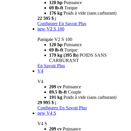
120 hp
Puissance
69 lb-ft
Torque
176 kg
Poids à vide (sans carburant)
22 595 $
i
Configurer
En Savoir Plus
new
V2 S 100
Panigale V2 S 100
120 hp
Puissance
69 lb-ft
Torque
179 kg (395 lb)
POIDS SANS
CARBURANT
En Savoir Plus
V4
V4
209 cv
Puissance
89.5 lb-ft
Couple
191 kg
Poids à vide (sans carburant)
29 995 $
i
Configurez
En Savoir Plus
new
V4 S
V4 S
209 cv
Puissance