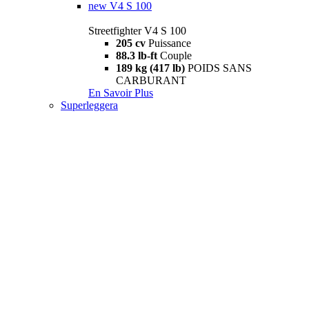
new
V4 S 100
Streetfighter V4 S 100
205 cv
Puissance
88.3 lb-ft
Couple
189 kg (417 lb)
POIDS SANS
CARBURANT
En Savoir Plus
Superleggera