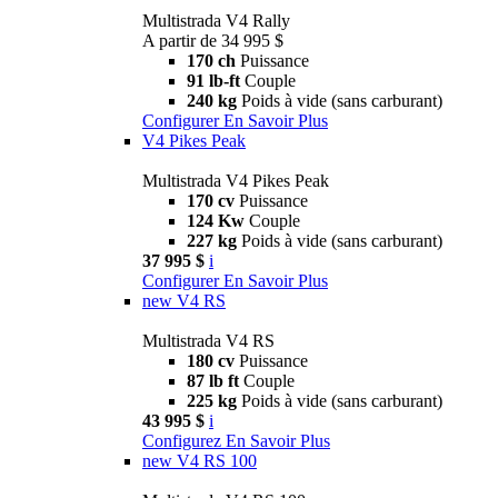
Multistrada V4 Rally
A partir de 34 995 $
170 ch
Puissance
91 lb-ft
Couple
240 kg
Poids à vide (sans carburant)
Configurer
En Savoir Plus
V4 Pikes Peak
Multistrada V4 Pikes Peak
170 cv
Puissance
124 Kw
Couple
227 kg
Poids à vide (sans carburant)
37 995 $
i
Configurer
En Savoir Plus
new
V4 RS
Multistrada V4 RS
180 cv
Puissance
87 lb ft
Couple
225 kg
Poids à vide (sans carburant)
43 995 $
i
Configurez
En Savoir Plus
new
V4 RS 100