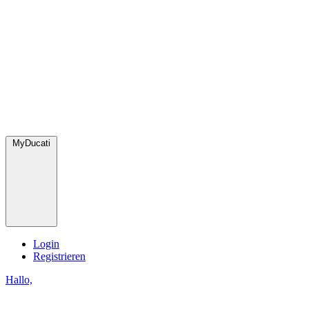
MyDucati
Login
Registrieren
Hallo,