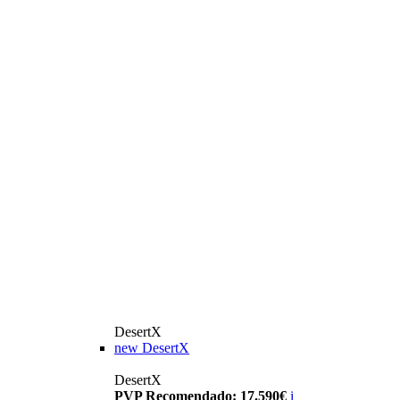
DesertX
new
DesertX
DesertX
PVP Recomendado: 17.590€
i