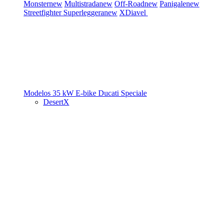
Monster
new
Multistrada
new
Off-Road
new
Panigale
new
Streetfighter
Superleggera
new
XDiavel
Modelos 35 kW
E-bike
Ducati Speciale
DesertX