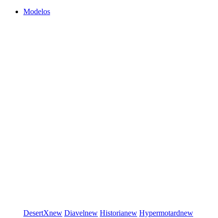
Modelos
DesertX
new
Diavel
new
Historia
new
Hypermotard
new