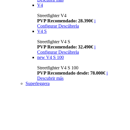
V4
Streetfighter V4
PVP Recomendado: 28.390€
i
Configurar
Descúbrela
V4 S
Streetfighter V4 S
PVP Recomendado: 32.490€
i
Configurar
Descúbrela
new
V4 S 100
Streetfighter V4 S 100
PVP Recomendado desde: 78.000€
i
Descubrir más
Superleggera