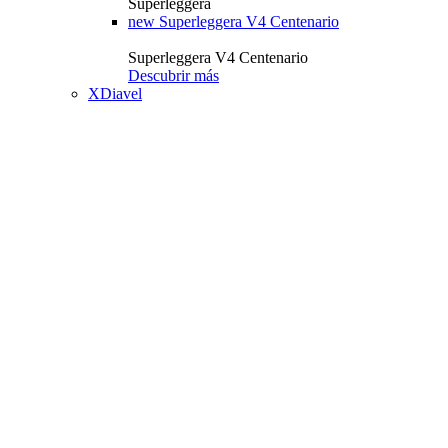
Superleggera
new
Superleggera V4 Centenario
Superleggera V4 Centenario
Descubrir más
XDiavel