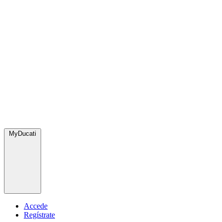
MyDucati
Accede
Regístrate