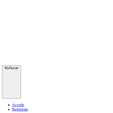
MyDucati
Accede
Regístrate