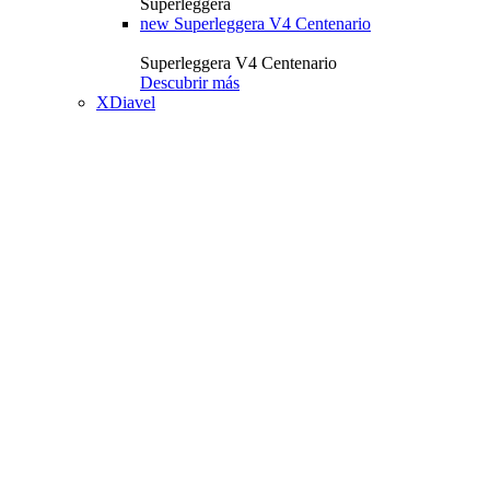
Superleggera
new
Superleggera V4 Centenario
Superleggera V4 Centenario
Descubrir más
XDiavel