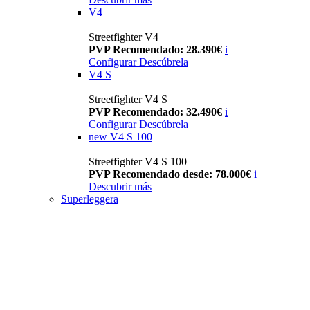
V4
Streetfighter V4
PVP Recomendado: 28.390€
i
Configurar
Descúbrela
V4 S
Streetfighter V4 S
PVP Recomendado: 32.490€
i
Configurar
Descúbrela
new
V4 S 100
Streetfighter V4 S 100
PVP Recomendado desde: 78.000€
i
Descubrir más
Superleggera