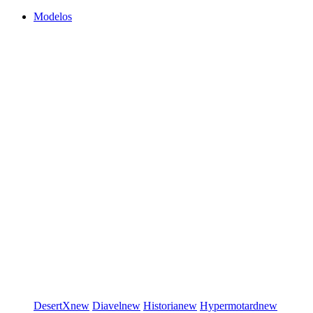
Modelos
DesertX
new
Diavel
new
Historia
new
Hypermotard
new