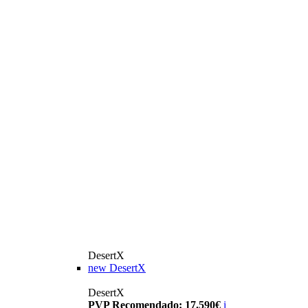
DesertX
new
DesertX
DesertX
PVP Recomendado: 17.590€
i