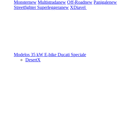
Monster
new
Multistrada
new
Off-Road
new
Panigale
new
Streetfighter
Superleggera
new
XDiavel
Modelos 35 kW
E-bike
Ducati Speciale
DesertX