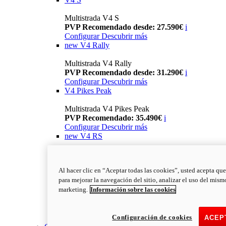
Multistrada V4 S
PVP Recomendado desde: 27.590€
i
Configurar
Descubrir más
new
V4 Rally
Multistrada V4 Rally
PVP Recomendado desde: 31.290€
i
Configurar
Descubrir más
V4 Pikes Peak
Multistrada V4 Pikes Peak
PVP Recomendado: 35.490€
i
Configurar
Descubrir más
new
V4 RS
Multistrada V4 RS
PVP Recomendado: 43.790€
i
Al hacer clic en “Aceptar todas las cookies”, usted acepta que
Configurar
Descubrir más
para mejorar la navegación del sitio, analizar el uso del mism
new
V4 RS 100
marketing.
Información sobre las cookies
Multistrada V4 RS 100
PVP Recomendado desde: 78.000€
i
Configuración de cookies
Descubrir más
ACEP