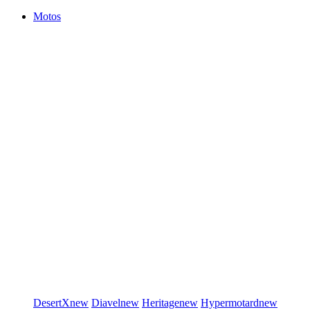
Motos
DesertX
new
Diavel
new
Heritage
new
Hypermotard
new