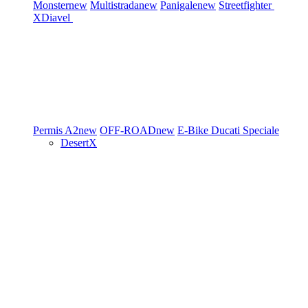
Monster
new
Multistrada
new
Panigale
new
Streetfighter
XDiavel
Permis A2
new
OFF-ROAD
new
E-Bike
Ducati Speciale
DesertX