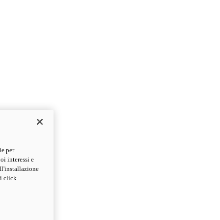
ie per
oi interessi e
ll'installazione
i click