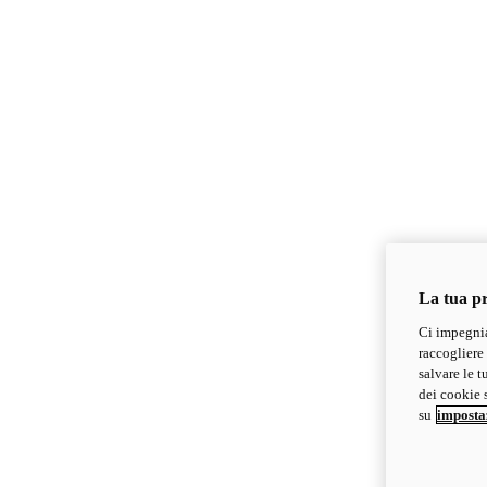
La tua pr
Ci impegnia
raccogliere 
salvare le t
dei cookie s
su
imposta