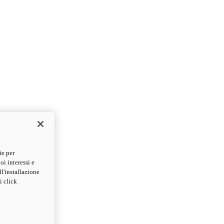
ie per
oi interessi e
ll'installazione
i click