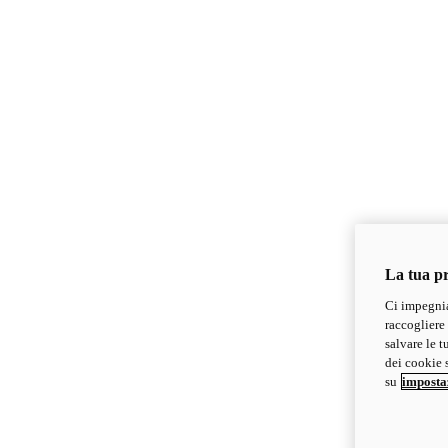
La tua pr
Ci impegnia
raccogliere 
salvare le t
dei cookie s
su
imposta