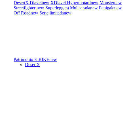
DesertX
Diavel
new
XDiavel
Hypermotard
new
Monster
new
Streetfighter
new
Superleggera
Multistrada
new
Panigale
new
Off Road
new
Serie limitada
new
Patrimonio
E-BIKE
new
DesertX