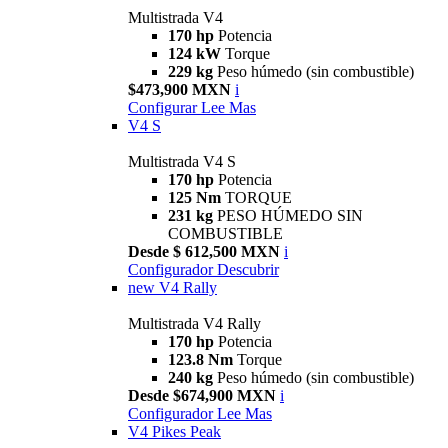
Multistrada V4
170 hp
Potencia
124 kW
Torque
229 kg
Peso húmedo (sin combustible)
$473,900 MXN
i
Configurar
Lee Mas
V4 S
Multistrada V4 S
170 hp
Potencia
125 Nm
TORQUE
231 kg
PESO HÚMEDO SIN
COMBUSTIBLE
Desde $ 612,500 MXN
i
Configurador
Descubrir
new
V4 Rally
Multistrada V4 Rally
170 hp
Potencia
123.8 Nm
Torque
240 kg
Peso húmedo (sin combustible)
Desde $674,900 MXN
i
Configurador
Lee Mas
V4 Pikes Peak