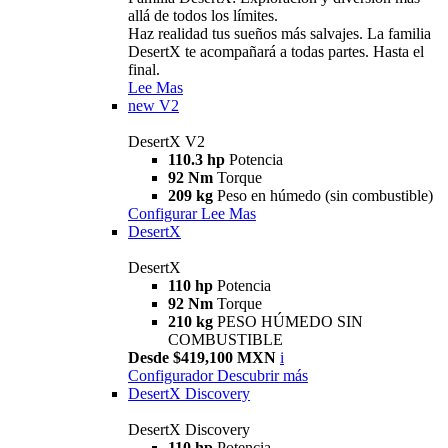
allá de todos los límites.
Haz realidad tus sueños más salvajes. La familia
DesertX te acompañará a todas partes. Hasta el
final.
Lee Mas
new
V2
DesertX V2
110.3 hp
Potencia
92 Nm
Torque
209 kg
Peso en húmedo (sin combustible)
Configurar
Lee Mas
DesertX
DesertX
110 hp
Potencia
92 Nm
Torque
210 kg
PESO HÚMEDO SIN
COMBUSTIBLE
Desde $419,100 MXN
i
Configurador
Descubrir más
DesertX Discovery
DesertX Discovery
110 hp
Potencia