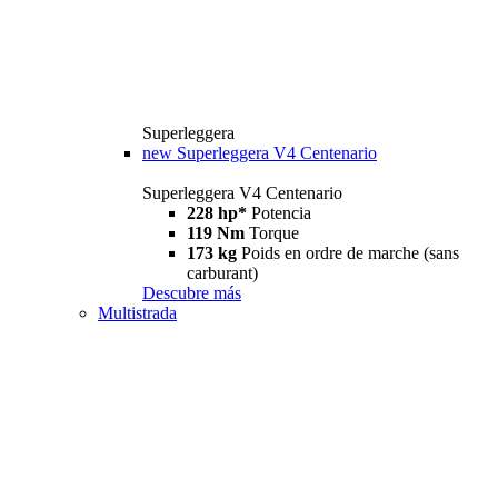
Superleggera
new
Superleggera V4 Centenario
Superleggera V4 Centenario
228 hp*
Potencia
119 Nm
Torque
173 kg
Poids en ordre de marche (sans
carburant)
Descubre más
Multistrada