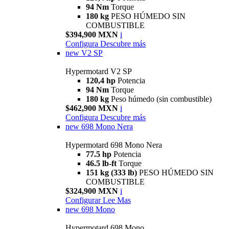
94 Nm
Torque
180 kg
PESO HÚMEDO SIN
COMBUSTIBLE
$394,900 MXN
i
Configura
Descubre más
new
V2 SP
Hypermotard V2 SP
120,4 hp
Potencia
94 Nm
Torque
180 kg
Peso húmedo (sin combustible)
$462,900 MXN
i
Configura
Descubre más
new
698 Mono Nera
Hypermotard 698 Mono Nera
77.5 hp
Potencia
46.5 lb-ft
Torque
151 kg (333 lb)
PESO HÚMEDO SIN
COMBUSTIBLE
$324,900 MXN
i
Configurar
Lee Mas
new
698 Mono
Hypermotard 698 Mono