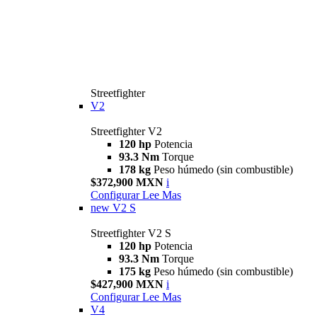
Streetfighter
V2
Streetfighter V2
120 hp
Potencia
93.3 Nm
Torque
178 kg
Peso húmedo (sin combustible)
$372,900 MXN
i
Configurar
Lee Mas
new
V2 S
Streetfighter V2 S
120 hp
Potencia
93.3 Nm
Torque
175 kg
Peso húmedo (sin combustible)
$427,900 MXN
i
Configurar
Lee Mas
V4