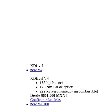
XDiavel
new
V4
XDiavel V4
168 hp
Potencia
126 Nm
Par de apriete
229 kg
Peso húmedo (sin combustible)
Desde $661,900 MXN
i
Configurar
Lee Mas
new
V4 100