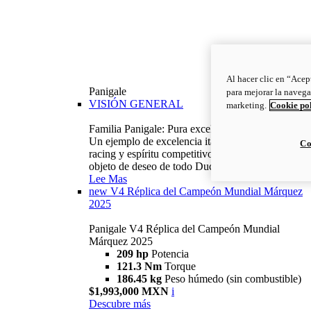
Al hacer clic en “Acep
Panigale
para mejorar la navega
VISIÓN GENERAL
marketing.
Cookie po
Familia Panigale: Pura excelencia italiana.
Un ejemplo de excelencia italiana, con ADN
Co
racing y espíritu competitivo: la Panigale es el
objeto de deseo de todo Ducatista.
Lee Mas
new
V4 Réplica del Campeón Mundial Márquez
2025
Panigale V4 Réplica del Campeón Mundial
Márquez 2025
209 hp
Potencia
121.3 Nm
Torque
186.45 kg
Peso húmedo (sin combustible)
$1,993,000 MXN
i
Descubre más