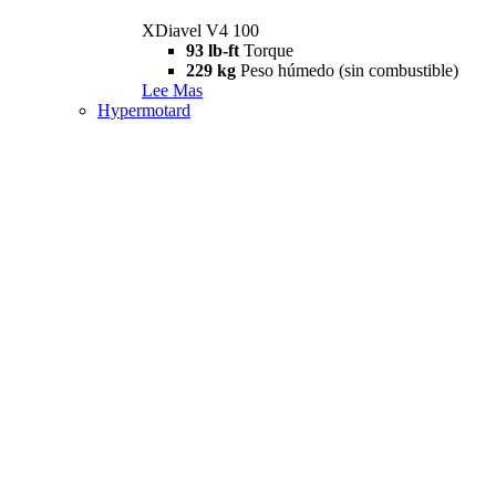
XDiavel V4 100
93 lb-ft
Torque
229 kg
Peso húmedo (sin combustible)
Lee Mas
Hypermotard