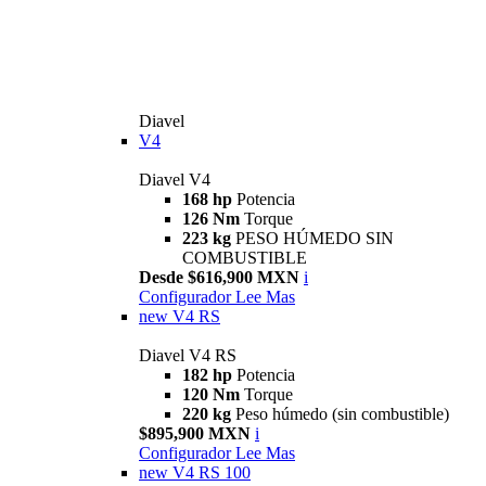
Diavel
V4
Diavel V4
168 hp
Potencia
126 Nm
Torque
223 kg
PESO HÚMEDO SIN
COMBUSTIBLE
Desde $616,900 MXN
i
Configurador
Lee Mas
new
V4 RS
Diavel V4 RS
182 hp
Potencia
120 Nm
Torque
220 kg
Peso húmedo (sin combustible)
$895,900 MXN
i
Configurador
Lee Mas
new
V4 RS 100