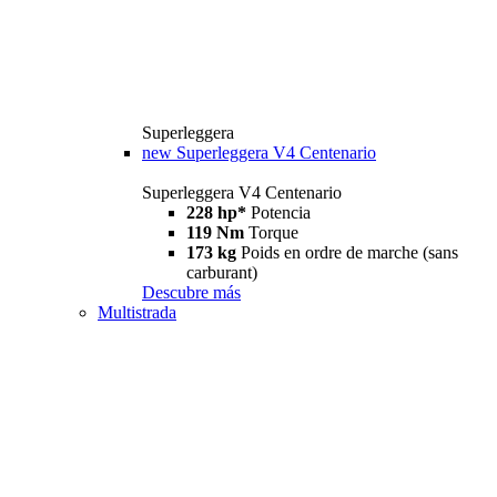
Superleggera
new
Superleggera V4 Centenario
Superleggera V4 Centenario
228 hp*
Potencia
119 Nm
Torque
173 kg
Poids en ordre de marche (sans
carburant)
Descubre más
Multistrada