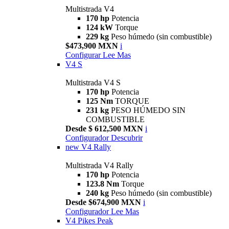
Multistrada V4
170 hp
Potencia
124 kW
Torque
229 kg
Peso húmedo (sin combustible)
$473,900 MXN
i
Configurar
Lee Mas
V4 S
Multistrada V4 S
170 hp
Potencia
125 Nm
TORQUE
231 kg
PESO HÚMEDO SIN
COMBUSTIBLE
Desde $ 612,500 MXN
i
Configurador
Descubrir
new
V4 Rally
Multistrada V4 Rally
170 hp
Potencia
123.8 Nm
Torque
240 kg
Peso húmedo (sin combustible)
Desde $674,900 MXN
i
Configurador
Lee Mas
V4 Pikes Peak