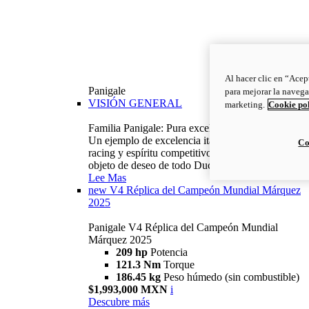
Al hacer clic en “Acep
Panigale
para mejorar la navega
VISIÓN GENERAL
marketing.
Cookie po
Familia Panigale: Pura excelencia italiana.
Un ejemplo de excelencia italiana, con ADN
Co
racing y espíritu competitivo: la Panigale es el
objeto de deseo de todo Ducatista.
Lee Mas
new
V4 Réplica del Campeón Mundial Márquez
2025
Panigale V4 Réplica del Campeón Mundial
Márquez 2025
209 hp
Potencia
121.3 Nm
Torque
186.45 kg
Peso húmedo (sin combustible)
$1,993,000 MXN
i
Descubre más