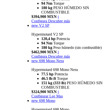
94 Nm
Torque
180 kg
PESO HÚMEDO SIN
COMBUSTIBLE
$394,900 MXN
i
Configura
Descubre más
new
V2 SP
Hypermotard V2 SP
120,4 hp
Potencia
94 Nm
Torque
180 kg
Peso húmedo (sin combustible)
$462,900 MXN
i
Configura
Descubre más
new
698 Mono Nera
Hypermotard 698 Mono Nera
77.5 hp
Potencia
46.5 lb-ft
Torque
151 kg (333 lb)
PESO HÚMEDO SIN
COMBUSTIBLE
$324,900 MXN
i
Configurar
Lee Mas
new
698 Mono
Hypermotard 698 Mono