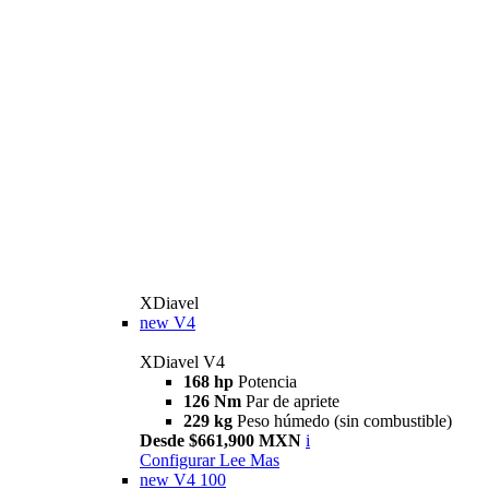
XDiavel
new
V4
XDiavel V4
168 hp
Potencia
126 Nm
Par de apriete
229 kg
Peso húmedo (sin combustible)
Desde $661,900 MXN
i
Configurar
Lee Mas
new
V4 100