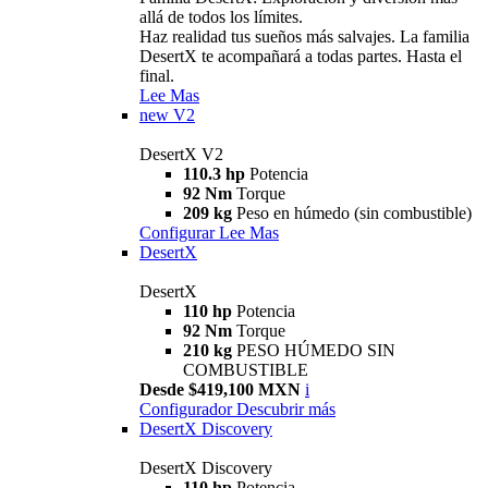
allá de todos los límites.
Haz realidad tus sueños más salvajes. La familia
DesertX te acompañará a todas partes. Hasta el
final.
Lee Mas
new
V2
DesertX V2
110.3 hp
Potencia
92 Nm
Torque
209 kg
Peso en húmedo (sin combustible)
Configurar
Lee Mas
DesertX
DesertX
110 hp
Potencia
92 Nm
Torque
210 kg
PESO HÚMEDO SIN
COMBUSTIBLE
Desde $419,100 MXN
i
Configurador
Descubrir más
DesertX Discovery
DesertX Discovery
110 hp
Potencia