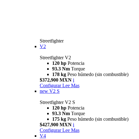
Streetfighter
V2
Streetfighter V2
120 hp
Potencia
93.3 Nm
Torque
178 kg
Peso húmedo (sin combustible)
$372,900 MXN
i
Configurar
Lee Mas
new
V2 S
Streetfighter V2 S
120 hp
Potencia
93.3 Nm
Torque
175 kg
Peso húmedo (sin combustible)
$427,900 MXN
i
Configurar
Lee Mas
V4