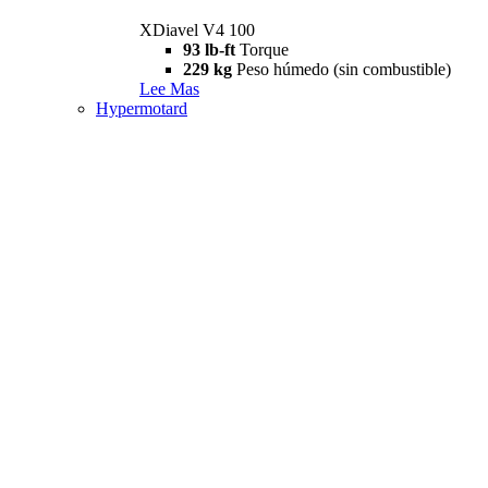
XDiavel V4 100
93 lb-ft
Torque
229 kg
Peso húmedo (sin combustible)
Lee Mas
Hypermotard