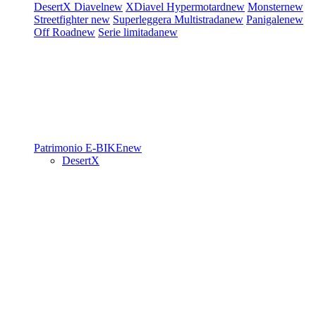
DesertX
Diavel
new
XDiavel
Hypermotard
new
Monster
new
Streetfighter
new
Superleggera
Multistrada
new
Panigale
new
Off Road
new
Serie limitada
new
Patrimonio
E-BIKE
new
DesertX