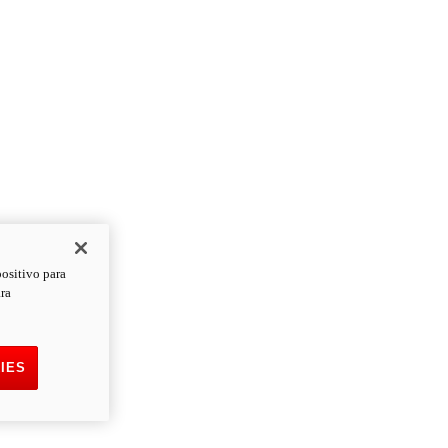
positivo para
ara
IES