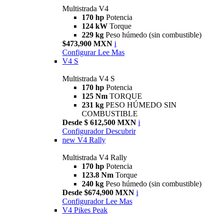
Multistrada V4
170 hp
Potencia
124 kW
Torque
229 kg
Peso húmedo (sin combustible)
$473,900 MXN
i
Configurar
Lee Mas
V4 S
Multistrada V4 S
170 hp
Potencia
125 Nm
TORQUE
231 kg
PESO HÚMEDO SIN
COMBUSTIBLE
Desde $ 612,500 MXN
i
Configurador
Descubrir
new
V4 Rally
Multistrada V4 Rally
170 hp
Potencia
123.8 Nm
Torque
240 kg
Peso húmedo (sin combustible)
Desde $674,900 MXN
i
Configurador
Lee Mas
V4 Pikes Peak