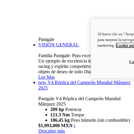
Al hacer clic en “Acep
Panigale
para mejorar la navega
VISIÓN GENERAL
marketing.
Cookie po
Familia Panigale: Pura excelencia italiana.
Un ejemplo de excelencia italiana, con ADN
Co
racing y espíritu competitivo: la Panigale es el
objeto de deseo de todo Ducatista.
Lee Mas
new
V4 Réplica del Campeón Mundial Márquez
2025
Panigale V4 Réplica del Campeón Mundial
Márquez 2025
209 hp
Potencia
121.3 Nm
Torque
186.45 kg
Peso húmedo (sin combustible)
$1,993,000 MXN
i
Descubre más