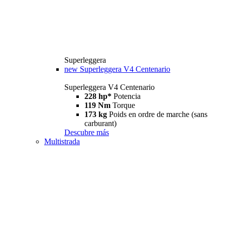
Superleggera
new
Superleggera V4 Centenario
Superleggera V4 Centenario
228 hp*
Potencia
119 Nm
Torque
173 kg
Poids en ordre de marche (sans
carburant)
Descubre más
Multistrada