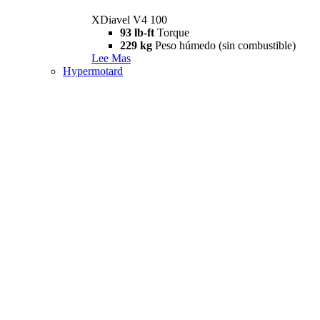
XDiavel V4 100
93 lb-ft
Torque
229 kg
Peso húmedo (sin combustible)
Lee Mas
Hypermotard