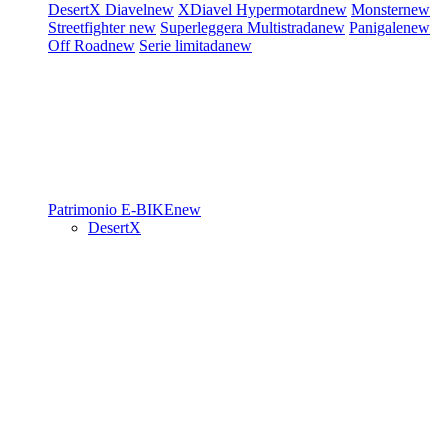
DesertX
Diavel
new
XDiavel
Hypermotard
new
Monster
new
Streetfighter
new
Superleggera
Multistrada
new
Panigale
new
Off Road
new
Serie limitada
new
Patrimonio
E-BIKE
new
DesertX