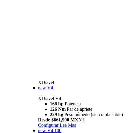
XDiavel
new
V4
XDiavel V4
168 hp
Potencia
126 Nm
Par de apriete
229 kg
Peso húmedo (sin combustible)
Desde $661,900 MXN
i
Configurar
Lee Mas
new
V4 100