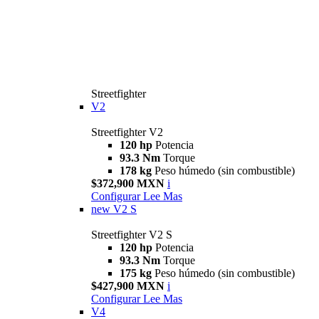
Streetfighter
V2
Streetfighter V2
120 hp
Potencia
93.3 Nm
Torque
178 kg
Peso húmedo (sin combustible)
$372,900 MXN
i
Configurar
Lee Mas
new
V2 S
Streetfighter V2 S
120 hp
Potencia
93.3 Nm
Torque
175 kg
Peso húmedo (sin combustible)
$427,900 MXN
i
Configurar
Lee Mas
V4