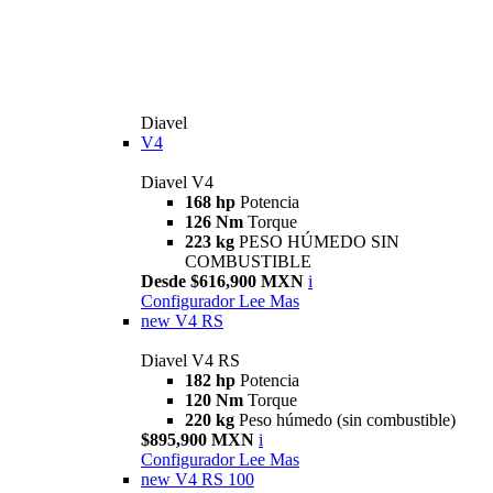
Diavel
V4
Diavel V4
168 hp
Potencia
126 Nm
Torque
223 kg
PESO HÚMEDO SIN
COMBUSTIBLE
Desde $616,900 MXN
i
Configurador
Lee Mas
new
V4 RS
Diavel V4 RS
182 hp
Potencia
120 Nm
Torque
220 kg
Peso húmedo (sin combustible)
$895,900 MXN
i
Configurador
Lee Mas
new
V4 RS 100