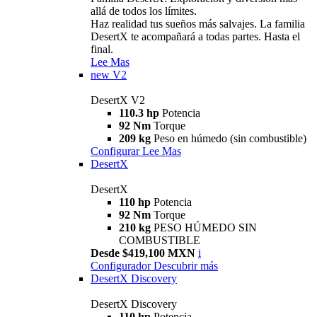
allá de todos los límites.
Haz realidad tus sueños más salvajes. La familia
DesertX te acompañará a todas partes. Hasta el
final.
Lee Mas
new
V2
DesertX V2
110.3 hp
Potencia
92 Nm
Torque
209 kg
Peso en húmedo (sin combustible)
Configurar
Lee Mas
DesertX
DesertX
110 hp
Potencia
92 Nm
Torque
210 kg
PESO HÚMEDO SIN
COMBUSTIBLE
Desde $419,100 MXN
i
Configurador
Descubrir más
DesertX Discovery
DesertX Discovery
110 hp
Potencia