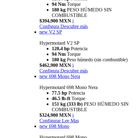
94 Nm
Torque
180 kg
PESO HÚMEDO SIN
COMBUSTIBLE
$394,900 MXN
i
Configura
Descubre más
new
V2 SP
Hypermotard V2 SP
120,4 hp
Potencia
94 Nm
Torque
180 kg
Peso húmedo (sin combustible)
$462,900 MXN
i
Configura
Descubre más
new
698 Mono Nera
Hypermotard 698 Mono Nera
77.5 hp
Potencia
46.5 lb-ft
Torque
151 kg (333 lb)
PESO HÚMEDO SIN
COMBUSTIBLE
$324,900 MXN
i
Configurar
Lee Mas
new
698 Mono
Hypermotard 698 Mono