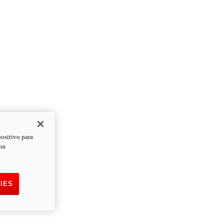
positivo para
ara
IES