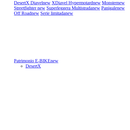
DesertX
Diavel
new
XDiavel
Hypermotard
new
Monster
new
Streetfighter
new
Superleggera
Multistrada
new
Panigale
new
Off Road
new
Serie limitada
new
Patrimonio
E-BIKE
new
DesertX