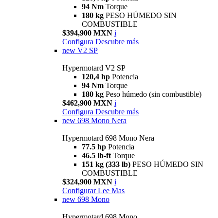
94 Nm
Torque
180 kg
PESO HÚMEDO SIN
COMBUSTIBLE
$394,900 MXN
i
Configura
Descubre más
new
V2 SP
Hypermotard V2 SP
120,4 hp
Potencia
94 Nm
Torque
180 kg
Peso húmedo (sin combustible)
$462,900 MXN
i
Configura
Descubre más
new
698 Mono Nera
Hypermotard 698 Mono Nera
77.5 hp
Potencia
46.5 lb-ft
Torque
151 kg (333 lb)
PESO HÚMEDO SIN
COMBUSTIBLE
$324,900 MXN
i
Configurar
Lee Mas
new
698 Mono
Hypermotard 698 Mono