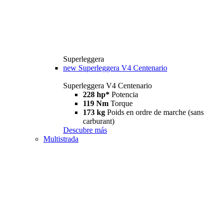
Superleggera
new
Superleggera V4 Centenario
Superleggera V4 Centenario
228 hp*
Potencia
119 Nm
Torque
173 kg
Poids en ordre de marche (sans
carburant)
Descubre más
Multistrada