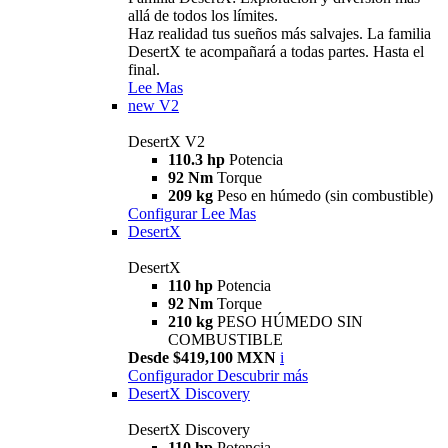
allá de todos los límites.
Haz realidad tus sueños más salvajes. La familia
DesertX te acompañará a todas partes. Hasta el
final.
Lee Mas
new
V2
DesertX V2
110.3 hp
Potencia
92 Nm
Torque
209 kg
Peso en húmedo (sin combustible)
Configurar
Lee Mas
DesertX
DesertX
110 hp
Potencia
92 Nm
Torque
210 kg
PESO HÚMEDO SIN
COMBUSTIBLE
Desde $419,100 MXN
i
Configurador
Descubrir más
DesertX Discovery
DesertX Discovery
110 hp
Potencia