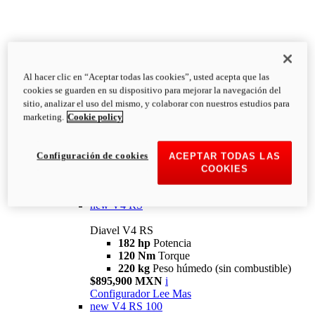
Al hacer clic en “Aceptar todas las cookies”, usted acepta que las
Diavel
cookies se guarden en su dispositivo para mejorar la navegación del
V4
sitio, analizar el uso del mismo, y colaborar con nuestros estudios para
Diavel V4
marketing.
Cookie policy
168 hp
Potencia
126 Nm
Torque
223 kg
PESO HÚMEDO SIN
Configuración de cookies
ACEPTAR TODAS LAS
COMBUSTIBLE
COOKIES
Desde $616,900 MXN
i
Configurador
Lee Mas
new
V4 RS
Diavel V4 RS
182 hp
Potencia
120 Nm
Torque
220 kg
Peso húmedo (sin combustible)
$895,900 MXN
i
Configurador
Lee Mas
new
V4 RS 100