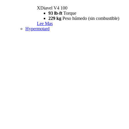
XDiavel V4 100
93 lb-ft
Torque
229 kg
Peso húmedo (sin combustible)
Lee Mas
Hypermotard