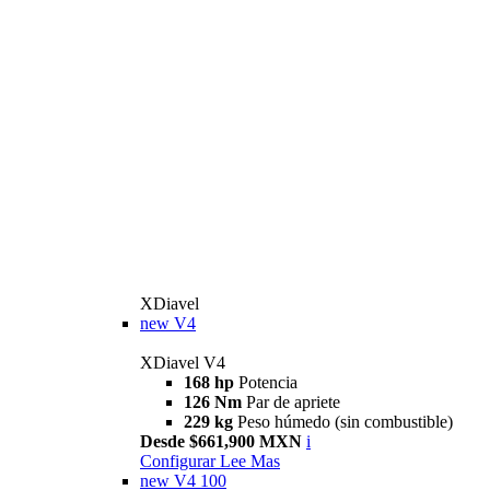
XDiavel
new
V4
XDiavel V4
168 hp
Potencia
126 Nm
Par de apriete
229 kg
Peso húmedo (sin combustible)
Desde $661,900 MXN
i
Configurar
Lee Mas
new
V4 100