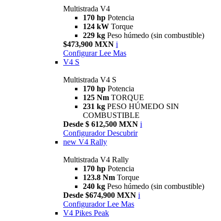
Multistrada V4
170 hp
Potencia
124 kW
Torque
229 kg
Peso húmedo (sin combustible)
$473,900 MXN
i
Configurar
Lee Mas
V4 S
Multistrada V4 S
170 hp
Potencia
125 Nm
TORQUE
231 kg
PESO HÚMEDO SIN
COMBUSTIBLE
Desde $ 612,500 MXN
i
Configurador
Descubrir
new
V4 Rally
Multistrada V4 Rally
170 hp
Potencia
123.8 Nm
Torque
240 kg
Peso húmedo (sin combustible)
Desde $674,900 MXN
i
Configurador
Lee Mas
V4 Pikes Peak