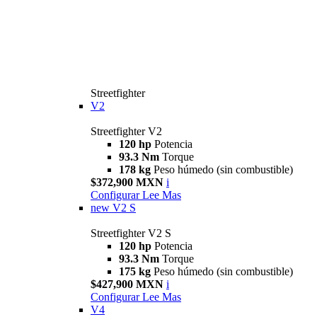
Streetfighter
V2
Streetfighter V2
120 hp
Potencia
93.3 Nm
Torque
178 kg
Peso húmedo (sin combustible)
$372,900 MXN
i
Configurar
Lee Mas
new
V2 S
Streetfighter V2 S
120 hp
Potencia
93.3 Nm
Torque
175 kg
Peso húmedo (sin combustible)
$427,900 MXN
i
Configurar
Lee Mas
V4