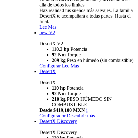
allá de todos los límites.
Haz realidad tus sueños más salvajes. La familia
DesertX te acompañará a todas partes. Hasta el
final.
Lee Mas
new
V2
DesertX V2
110.3 hp
Potencia
92 Nm
Torque
209 kg
Peso en húmedo (sin combustible)
Configurar
Lee Mas
DesertX
DesertX
110 hp
Potencia
92 Nm
Torque
210 kg
PESO HÚMEDO SIN
COMBUSTIBLE
Desde $419,100 MXN
i
Configurador
Descubrir más
DesertX Discovery
DesertX Discovery
110 hp
Potencia