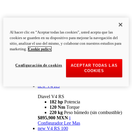
Al hacer clic en “Aceptar todas las cookies”, usted acepta que las
Diavel
cookies se guarden en su dispositivo para mejorar la navegación del
V4
sitio, analizar el uso del mismo, y colaborar con nuestros estudios para
Diavel V4
marketing.
Cookie policy
168 hp
Potencia
126 Nm
Torque
223 kg
PESO HÚMEDO SIN
Configuración de cookies
ACEPTAR TODAS LAS
COMBUSTIBLE
COOKIES
Desde $616,900 MXN
i
Configurador
Lee Mas
new
V4 RS
Diavel V4 RS
182 hp
Potencia
120 Nm
Torque
220 kg
Peso húmedo (sin combustible)
$895,900 MXN
i
Configurador
Lee Mas
new
V4 RS 100