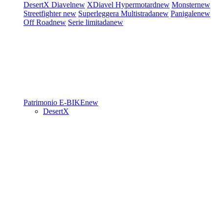
DesertX
Diavel
new
XDiavel
Hypermotard
new
Monster
new
Streetfighter
new
Superleggera
Multistrada
new
Panigale
new
Off Road
new
Serie limitada
new
Patrimonio
E-BIKE
new
DesertX