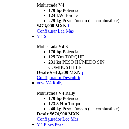
Multistrada V4
170 hp
Potencia
124 kW
Torque
229 kg
Peso húmedo (sin combustible)
$473,900 MXN
i
Configurar
Lee Mas
V4 S
Multistrada V4 S
170 hp
Potencia
125 Nm
TORQUE
231 kg
PESO HÚMEDO SIN
COMBUSTIBLE
Desde $ 612,500 MXN
i
Configurador
Descubrir
new
V4 Rally
Multistrada V4 Rally
170 hp
Potencia
123.8 Nm
Torque
240 kg
Peso húmedo (sin combustible)
Desde $674,900 MXN
i
Configurador
Lee Mas
V4 Pikes Peak