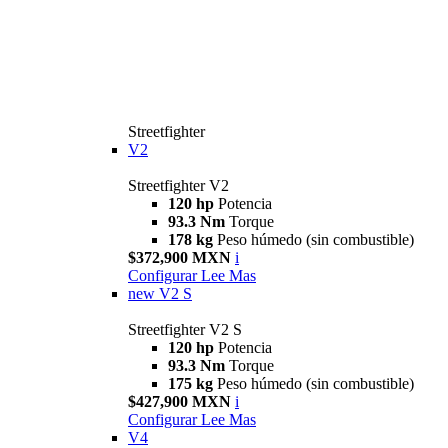
Streetfighter
V2
Streetfighter V2
120 hp
Potencia
93.3 Nm
Torque
178 kg
Peso húmedo (sin combustible)
$372,900 MXN
i
Configurar
Lee Mas
new
V2 S
Streetfighter V2 S
120 hp
Potencia
93.3 Nm
Torque
175 kg
Peso húmedo (sin combustible)
$427,900 MXN
i
Configurar
Lee Mas
V4