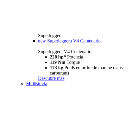
Superleggera
new
Superleggera V4 Centenario
Superleggera V4 Centenario
228 hp*
Potencia
119 Nm
Torque
173 kg
Poids en ordre de marche (sans
carburant)
Descubre más
Multistrada