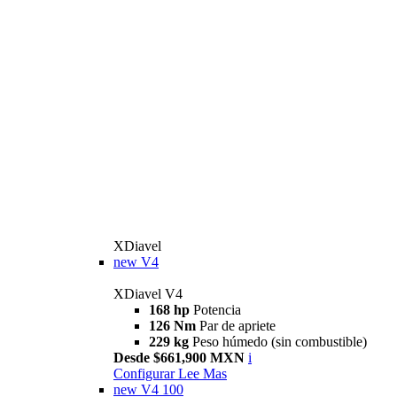
XDiavel
new
V4
XDiavel V4
168 hp
Potencia
126 Nm
Par de apriete
229 kg
Peso húmedo (sin combustible)
Desde $661,900 MXN
i
Configurar
Lee Mas
new
V4 100