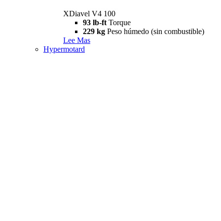
XDiavel V4 100
93 lb-ft
Torque
229 kg
Peso húmedo (sin combustible)
Lee Mas
Hypermotard