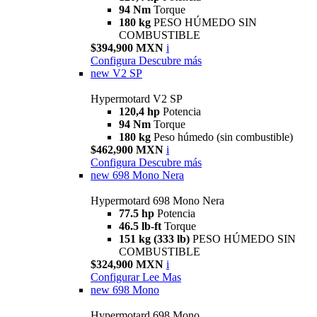
94 Nm
Torque
180 kg
PESO HÚMEDO SIN
COMBUSTIBLE
$394,900 MXN
i
Configura
Descubre más
new
V2 SP
Hypermotard V2 SP
120,4 hp
Potencia
94 Nm
Torque
180 kg
Peso húmedo (sin combustible)
$462,900 MXN
i
Configura
Descubre más
new
698 Mono Nera
Hypermotard 698 Mono Nera
77.5 hp
Potencia
46.5 lb-ft
Torque
151 kg (333 lb)
PESO HÚMEDO SIN
COMBUSTIBLE
$324,900 MXN
i
Configurar
Lee Mas
new
698 Mono
Hypermotard 698 Mono