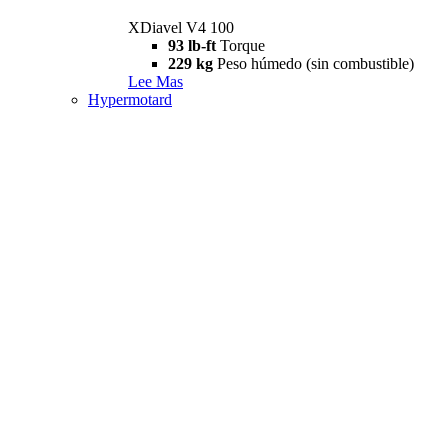
XDiavel V4 100
93 lb-ft
Torque
229 kg
Peso húmedo (sin combustible)
Lee Mas
Hypermotard