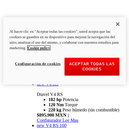
Al hacer clic en “Aceptar todas las cookies”, usted acepta que las
Diavel
cookies se guarden en su dispositivo para mejorar la navegación del
V4
sitio, analizar el uso del mismo, y colaborar con nuestros estudios para
Diavel V4
marketing.
Cookie policy
168 hp
Potencia
126 Nm
Torque
223 kg
PESO HÚMEDO SIN
Configuración de cookies
ACEPTAR TODAS LAS
COMBUSTIBLE
COOKIES
Desde $616,900 MXN
i
Configurador
Lee Mas
new
V4 RS
Diavel V4 RS
182 hp
Potencia
120 Nm
Torque
220 kg
Peso húmedo (sin combustible)
$895,900 MXN
i
Configurador
Lee Mas
new
V4 RS 100