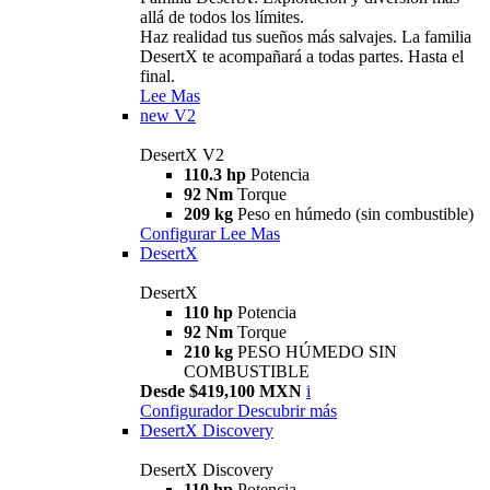
allá de todos los límites.
Haz realidad tus sueños más salvajes. La familia
DesertX te acompañará a todas partes. Hasta el
final.
Lee Mas
new
V2
DesertX V2
110.3 hp
Potencia
92 Nm
Torque
209 kg
Peso en húmedo (sin combustible)
Configurar
Lee Mas
DesertX
DesertX
110 hp
Potencia
92 Nm
Torque
210 kg
PESO HÚMEDO SIN
COMBUSTIBLE
Desde $419,100 MXN
i
Configurador
Descubrir más
DesertX Discovery
DesertX Discovery
110 hp
Potencia