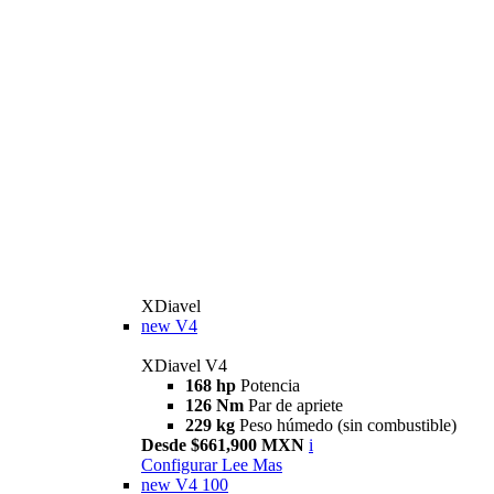
XDiavel
new
V4
XDiavel V4
168 hp
Potencia
126 Nm
Par de apriete
229 kg
Peso húmedo (sin combustible)
Desde $661,900 MXN
i
Configurar
Lee Mas
new
V4 100