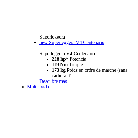
Superleggera
new
Superleggera V4 Centenario
Superleggera V4 Centenario
228 hp*
Potencia
119 Nm
Torque
173 kg
Poids en ordre de marche (sans
carburant)
Descubre más
Multistrada