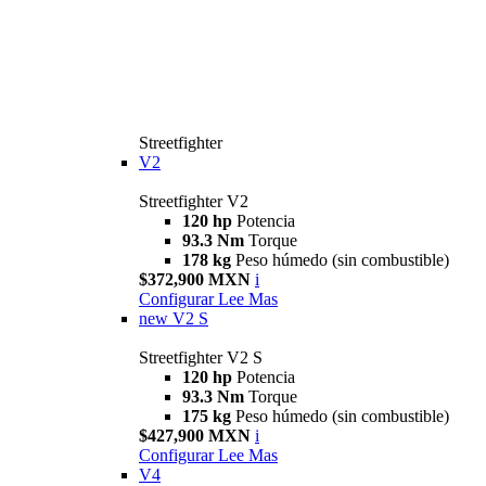
Streetfighter
V2
Streetfighter V2
120 hp
Potencia
93.3 Nm
Torque
178 kg
Peso húmedo (sin combustible)
$372,900 MXN
i
Configurar
Lee Mas
new
V2 S
Streetfighter V2 S
120 hp
Potencia
93.3 Nm
Torque
175 kg
Peso húmedo (sin combustible)
$427,900 MXN
i
Configurar
Lee Mas
V4