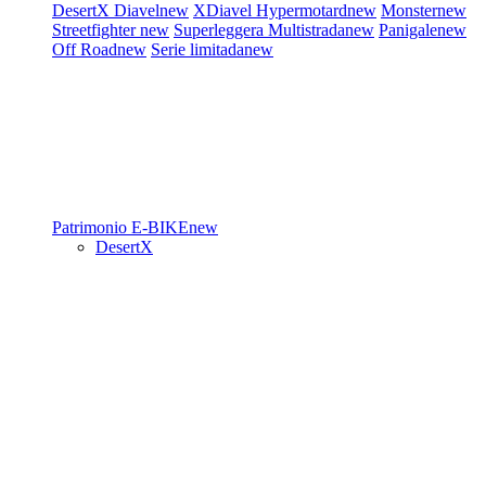
DesertX
Diavel
new
XDiavel
Hypermotard
new
Monster
new
Streetfighter
new
Superleggera
Multistrada
new
Panigale
new
Off Road
new
Serie limitada
new
Patrimonio
E-BIKE
new
DesertX