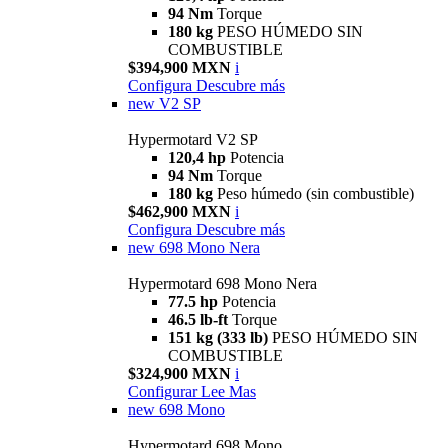
94 Nm
Torque
180 kg
PESO HÚMEDO SIN
COMBUSTIBLE
$394,900 MXN
i
Configura
Descubre más
new
V2 SP
Hypermotard V2 SP
120,4 hp
Potencia
94 Nm
Torque
180 kg
Peso húmedo (sin combustible)
$462,900 MXN
i
Configura
Descubre más
new
698 Mono Nera
Hypermotard 698 Mono Nera
77.5 hp
Potencia
46.5 lb-ft
Torque
151 kg (333 lb)
PESO HÚMEDO SIN
COMBUSTIBLE
$324,900 MXN
i
Configurar
Lee Mas
new
698 Mono
Hypermotard 698 Mono