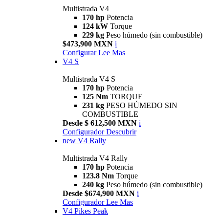
Multistrada V4
170 hp
Potencia
124 kW
Torque
229 kg
Peso húmedo (sin combustible)
$473,900 MXN
i
Configurar
Lee Mas
V4 S
Multistrada V4 S
170 hp
Potencia
125 Nm
TORQUE
231 kg
PESO HÚMEDO SIN
COMBUSTIBLE
Desde $ 612,500 MXN
i
Configurador
Descubrir
new
V4 Rally
Multistrada V4 Rally
170 hp
Potencia
123.8 Nm
Torque
240 kg
Peso húmedo (sin combustible)
Desde $674,900 MXN
i
Configurador
Lee Mas
V4 Pikes Peak