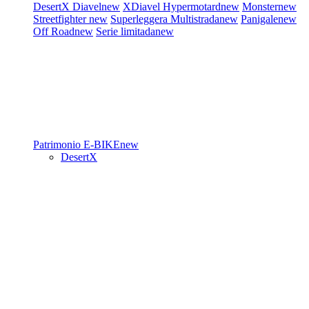
DesertX
Diavel
new
XDiavel
Hypermotard
new
Monster
new
Streetfighter
new
Superleggera
Multistrada
new
Panigale
new
Off Road
new
Serie limitada
new
Patrimonio
E-BIKE
new
DesertX