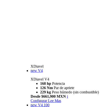
XDiavel
new
V4
XDiavel V4
168 hp
Potencia
126 Nm
Par de apriete
229 kg
Peso húmedo (sin combustible)
Desde $661,900 MXN
i
Configurar
Lee Mas
new
V4 100