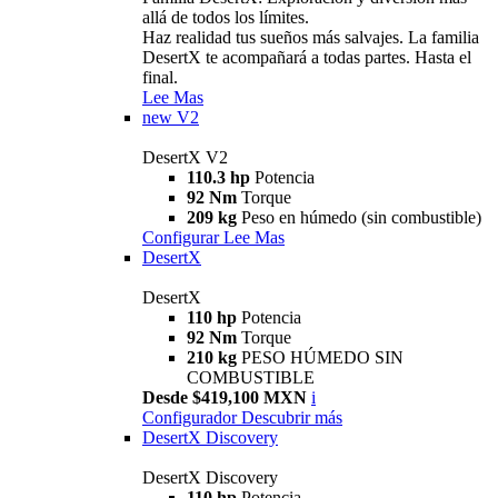
allá de todos los límites.
Haz realidad tus sueños más salvajes. La familia
DesertX te acompañará a todas partes. Hasta el
final.
Lee Mas
new
V2
DesertX V2
110.3 hp
Potencia
92 Nm
Torque
209 kg
Peso en húmedo (sin combustible)
Configurar
Lee Mas
DesertX
DesertX
110 hp
Potencia
92 Nm
Torque
210 kg
PESO HÚMEDO SIN
COMBUSTIBLE
Desde $419,100 MXN
i
Configurador
Descubrir más
DesertX Discovery
DesertX Discovery
110 hp
Potencia