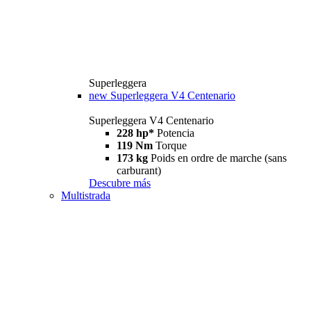
Superleggera
new
Superleggera V4 Centenario
Superleggera V4 Centenario
228 hp*
Potencia
119 Nm
Torque
173 kg
Poids en ordre de marche (sans
carburant)
Descubre más
Multistrada