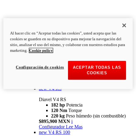
Al hacer clic en “Aceptar todas las cookies”, usted acepta que las
Diavel
cookies se guarden en su dispositivo para mejorar la navegación del
V4
sitio, analizar el uso del mismo, y colaborar con nuestros estudios para
Diavel V4
marketing.
Cookie policy
168 hp
Potencia
126 Nm
Torque
223 kg
PESO HÚMEDO SIN
Configuración de cookies
ACEPTAR TODAS LAS
COMBUSTIBLE
COOKIES
Desde $616,900 MXN
i
Configurador
Lee Mas
new
V4 RS
Diavel V4 RS
182 hp
Potencia
120 Nm
Torque
220 kg
Peso húmedo (sin combustible)
$895,900 MXN
i
Configurador
Lee Mas
new
V4 RS 100