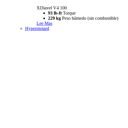
XDiavel V4 100
93 lb-ft
Torque
229 kg
Peso húmedo (sin combustible)
Lee Mas
Hypermotard