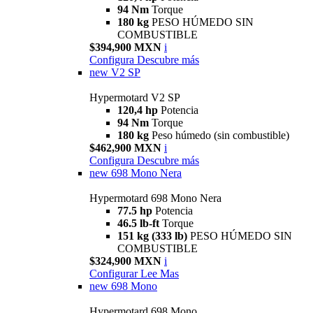
94 Nm
Torque
180 kg
PESO HÚMEDO SIN
COMBUSTIBLE
$394,900 MXN
i
Configura
Descubre más
new
V2 SP
Hypermotard V2 SP
120,4 hp
Potencia
94 Nm
Torque
180 kg
Peso húmedo (sin combustible)
$462,900 MXN
i
Configura
Descubre más
new
698 Mono Nera
Hypermotard 698 Mono Nera
77.5 hp
Potencia
46.5 lb-ft
Torque
151 kg (333 lb)
PESO HÚMEDO SIN
COMBUSTIBLE
$324,900 MXN
i
Configurar
Lee Mas
new
698 Mono
Hypermotard 698 Mono