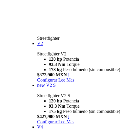
Streetfighter
V2
Streetfighter V2
120 hp
Potencia
93.3 Nm
Torque
178 kg
Peso húmedo (sin combustible)
$372,900 MXN
i
Configurar
Lee Mas
new
V2 S
Streetfighter V2 S
120 hp
Potencia
93.3 Nm
Torque
175 kg
Peso húmedo (sin combustible)
$427,900 MXN
i
Configurar
Lee Mas
V4