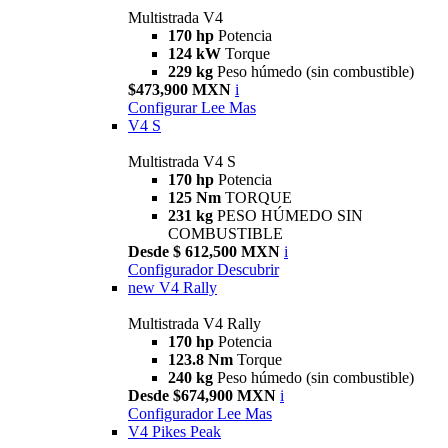
Multistrada V4
170 hp
Potencia
124 kW
Torque
229 kg
Peso húmedo (sin combustible)
$473,900 MXN
i
Configurar
Lee Mas
V4 S
Multistrada V4 S
170 hp
Potencia
125 Nm
TORQUE
231 kg
PESO HÚMEDO SIN
COMBUSTIBLE
Desde $ 612,500 MXN
i
Configurador
Descubrir
new
V4 Rally
Multistrada V4 Rally
170 hp
Potencia
123.8 Nm
Torque
240 kg
Peso húmedo (sin combustible)
Desde $674,900 MXN
i
Configurador
Lee Mas
V4 Pikes Peak