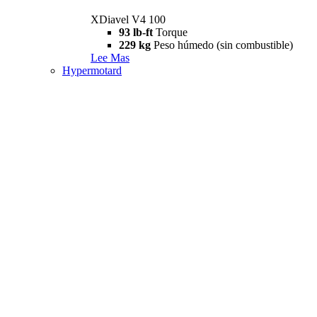
XDiavel V4 100
93 lb-ft
Torque
229 kg
Peso húmedo (sin combustible)
Lee Mas
Hypermotard