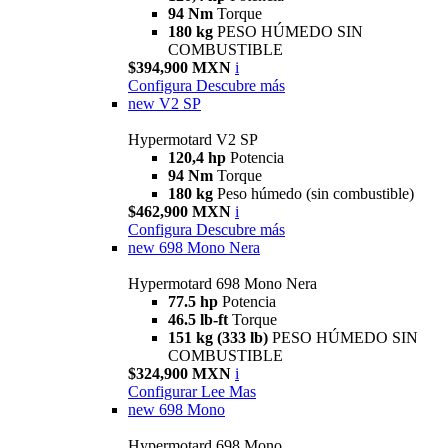
94 Nm
Torque
180 kg
PESO HÚMEDO SIN
COMBUSTIBLE
$394,900 MXN
i
Configura
Descubre más
new
V2 SP
Hypermotard V2 SP
120,4 hp
Potencia
94 Nm
Torque
180 kg
Peso húmedo (sin combustible)
$462,900 MXN
i
Configura
Descubre más
new
698 Mono Nera
Hypermotard 698 Mono Nera
77.5 hp
Potencia
46.5 lb-ft
Torque
151 kg (333 lb)
PESO HÚMEDO SIN
COMBUSTIBLE
$324,900 MXN
i
Configurar
Lee Mas
new
698 Mono
Hypermotard 698 Mono