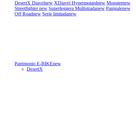
DesertX
Diavel
new
XDiavel
Hypermotard
new
Monster
new
Streetfighter
new
Superleggera
Multistrada
new
Panigale
new
Off Road
new
Serie limitada
new
Patrimonio
E-BIKE
new
DesertX