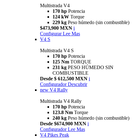
Multistrada V4
170 hp
Potencia
124 kW
Torque
229 kg
Peso húmedo (sin combustible)
$473,900 MXN
i
Configurar
Lee Mas
V4 S
Multistrada V4 S
170 hp
Potencia
125 Nm
TORQUE
231 kg
PESO HÚMEDO SIN
COMBUSTIBLE
Desde $ 612,500 MXN
i
Configurador
Descubrir
new
V4 Rally
Multistrada V4 Rally
170 hp
Potencia
123.8 Nm
Torque
240 kg
Peso húmedo (sin combustible)
Desde $674,900 MXN
i
Configurador
Lee Mas
V4 Pikes Peak