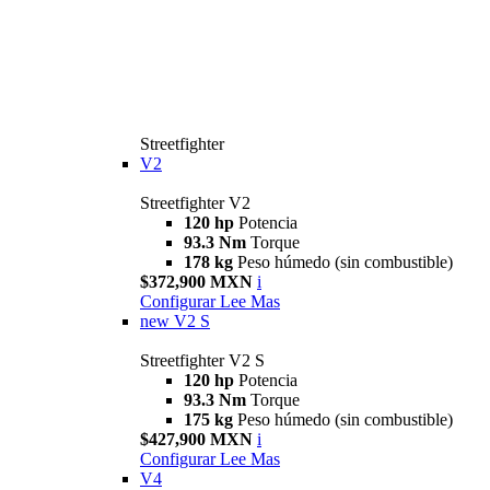
Streetfighter
V2
Streetfighter V2
120 hp
Potencia
93.3 Nm
Torque
178 kg
Peso húmedo (sin combustible)
$372,900 MXN
i
Configurar
Lee Mas
new
V2 S
Streetfighter V2 S
120 hp
Potencia
93.3 Nm
Torque
175 kg
Peso húmedo (sin combustible)
$427,900 MXN
i
Configurar
Lee Mas
V4