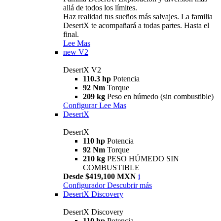
allá de todos los límites.
Haz realidad tus sueños más salvajes. La familia
DesertX te acompañará a todas partes. Hasta el
final.
Lee Mas
new
V2
DesertX V2
110.3 hp
Potencia
92 Nm
Torque
209 kg
Peso en húmedo (sin combustible)
Configurar
Lee Mas
DesertX
DesertX
110 hp
Potencia
92 Nm
Torque
210 kg
PESO HÚMEDO SIN
COMBUSTIBLE
Desde $419,100 MXN
i
Configurador
Descubrir más
DesertX Discovery
DesertX Discovery
110 hp
Potencia