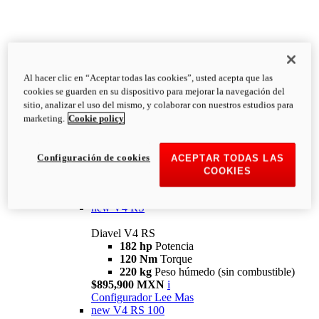
Al hacer clic en “Aceptar todas las cookies”, usted acepta que las
Diavel
cookies se guarden en su dispositivo para mejorar la navegación del
V4
sitio, analizar el uso del mismo, y colaborar con nuestros estudios para
Diavel V4
marketing.
Cookie policy
168 hp
Potencia
126 Nm
Torque
223 kg
PESO HÚMEDO SIN
Configuración de cookies
ACEPTAR TODAS LAS
COMBUSTIBLE
COOKIES
Desde $616,900 MXN
i
Configurador
Lee Mas
new
V4 RS
Diavel V4 RS
182 hp
Potencia
120 Nm
Torque
220 kg
Peso húmedo (sin combustible)
$895,900 MXN
i
Configurador
Lee Mas
new
V4 RS 100