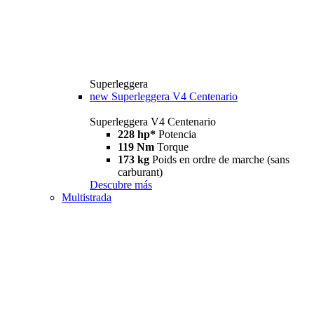
Superleggera
new
Superleggera V4 Centenario
Superleggera V4 Centenario
228 hp*
Potencia
119 Nm
Torque
173 kg
Poids en ordre de marche (sans
carburant)
Descubre más
Multistrada