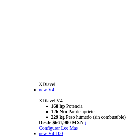
XDiavel
new
V4
XDiavel V4
168 hp
Potencia
126 Nm
Par de apriete
229 kg
Peso húmedo (sin combustible)
Desde $661,900 MXN
i
Configurar
Lee Mas
new
V4 100