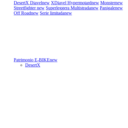
DesertX
Diavel
new
XDiavel
Hypermotard
new
Monster
new
Streetfighter
new
Superleggera
Multistrada
new
Panigale
new
Off Road
new
Serie limitada
new
Patrimonio
E-BIKE
new
DesertX