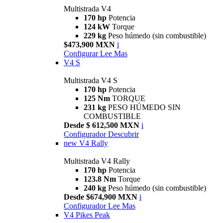
Multistrada V4
170 hp
Potencia
124 kW
Torque
229 kg
Peso húmedo (sin combustible)
$473,900 MXN
i
Configurar
Lee Mas
V4 S
Multistrada V4 S
170 hp
Potencia
125 Nm
TORQUE
231 kg
PESO HÚMEDO SIN
COMBUSTIBLE
Desde $ 612,500 MXN
i
Configurador
Descubrir
new
V4 Rally
Multistrada V4 Rally
170 hp
Potencia
123.8 Nm
Torque
240 kg
Peso húmedo (sin combustible)
Desde $674,900 MXN
i
Configurador
Lee Mas
V4 Pikes Peak