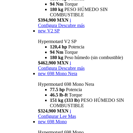
94 Nm
Torque
180 kg
PESO HÚMEDO SIN
COMBUSTIBLE
$394,900 MXN
i
Configura
Descubre más
new
V2 SP
Hypermotard V2 SP
120,4 hp
Potencia
94 Nm
Torque
180 kg
Peso húmedo (sin combustible)
$462,900 MXN
i
Configura
Descubre más
new
698 Mono Nera
Hypermotard 698 Mono Nera
77.5 hp
Potencia
46.5 lb-ft
Torque
151 kg (333 lb)
PESO HÚMEDO SIN
COMBUSTIBLE
$324,900 MXN
i
Configurar
Lee Mas
new
698 Mono
Hypermotard 698 Mono