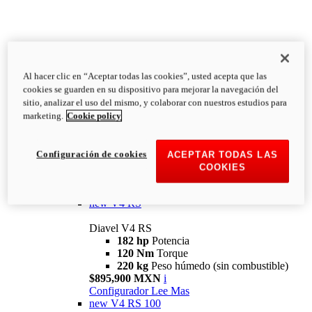
Al hacer clic en “Aceptar todas las cookies”, usted acepta que las
Diavel
cookies se guarden en su dispositivo para mejorar la navegación del
V4
sitio, analizar el uso del mismo, y colaborar con nuestros estudios para
Diavel V4
marketing.
Cookie policy
168 hp
Potencia
126 Nm
Torque
223 kg
PESO HÚMEDO SIN
Configuración de cookies
ACEPTAR TODAS LAS
COMBUSTIBLE
COOKIES
Desde $616,900 MXN
i
Configurador
Lee Mas
new
V4 RS
Diavel V4 RS
182 hp
Potencia
120 Nm
Torque
220 kg
Peso húmedo (sin combustible)
$895,900 MXN
i
Configurador
Lee Mas
new
V4 RS 100