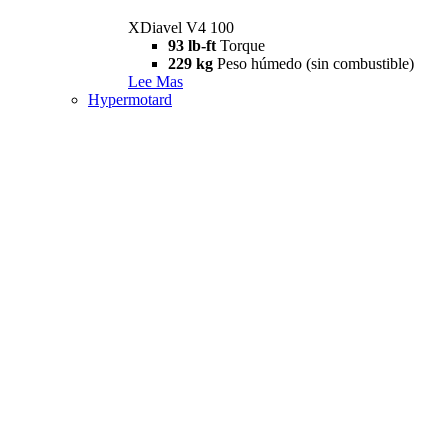
XDiavel V4 100
93 lb-ft
Torque
229 kg
Peso húmedo (sin combustible)
Lee Mas
Hypermotard