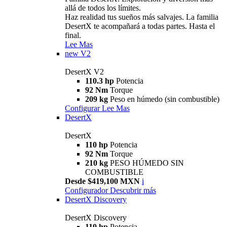
allá de todos los límites.
Haz realidad tus sueños más salvajes. La familia
DesertX te acompañará a todas partes. Hasta el
final.
Lee Mas
new
V2
DesertX V2
110.3 hp
Potencia
92 Nm
Torque
209 kg
Peso en húmedo (sin combustible)
Configurar
Lee Mas
DesertX
DesertX
110 hp
Potencia
92 Nm
Torque
210 kg
PESO HÚMEDO SIN
COMBUSTIBLE
Desde $419,100 MXN
i
Configurador
Descubrir más
DesertX Discovery
DesertX Discovery
110 hp
Potencia