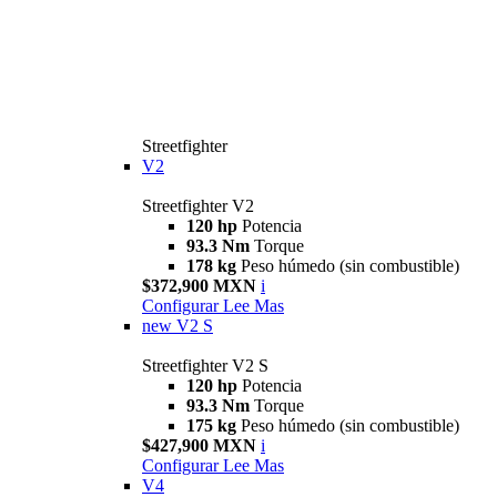
Streetfighter
V2
Streetfighter V2
120 hp
Potencia
93.3 Nm
Torque
178 kg
Peso húmedo (sin combustible)
$372,900 MXN
i
Configurar
Lee Mas
new
V2 S
Streetfighter V2 S
120 hp
Potencia
93.3 Nm
Torque
175 kg
Peso húmedo (sin combustible)
$427,900 MXN
i
Configurar
Lee Mas
V4