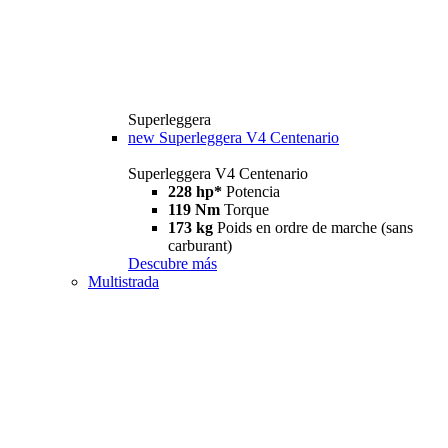
Superleggera
new
Superleggera V4 Centenario
Superleggera V4 Centenario
228 hp*
Potencia
119 Nm
Torque
173 kg
Poids en ordre de marche (sans
carburant)
Descubre más
Multistrada