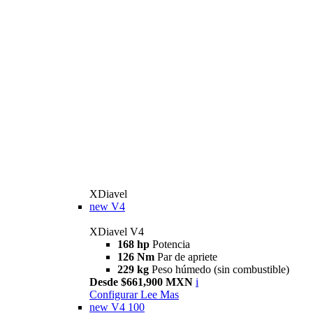
XDiavel
new
V4
XDiavel V4
168 hp
Potencia
126 Nm
Par de apriete
229 kg
Peso húmedo (sin combustible)
Desde $661,900 MXN
i
Configurar
Lee Mas
new
V4 100