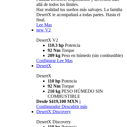
allá de todos los límites.
Haz realidad tus sueños más salvajes. La familia
DesertX te acompañará a todas partes. Hasta el
final.
Lee Mas
new
V2
DesertX V2
110.3 hp
Potencia
92 Nm
Torque
209 kg
Peso en húmedo (sin combustible)
Configurar
Lee Mas
DesertX
DesertX
110 hp
Potencia
92 Nm
Torque
210 kg
PESO HÚMEDO SIN
COMBUSTIBLE
Desde $419,100 MXN
i
Configurador
Descubrir más
DesertX Discovery
DesertX Discovery
110 hp
Potencia