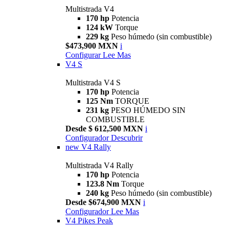
Multistrada V4
170 hp
Potencia
124 kW
Torque
229 kg
Peso húmedo (sin combustible)
$473,900 MXN
i
Configurar
Lee Mas
V4 S
Multistrada V4 S
170 hp
Potencia
125 Nm
TORQUE
231 kg
PESO HÚMEDO SIN
COMBUSTIBLE
Desde $ 612,500 MXN
i
Configurador
Descubrir
new
V4 Rally
Multistrada V4 Rally
170 hp
Potencia
123.8 Nm
Torque
240 kg
Peso húmedo (sin combustible)
Desde $674,900 MXN
i
Configurador
Lee Mas
V4 Pikes Peak