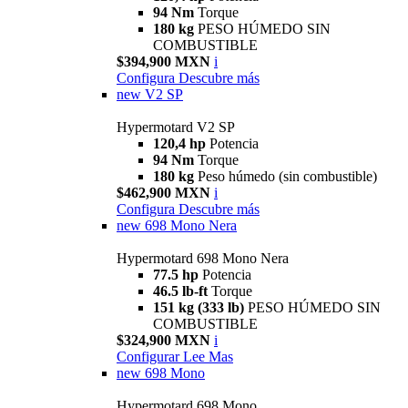
94 Nm
Torque
180 kg
PESO HÚMEDO SIN
COMBUSTIBLE
$394,900 MXN
i
Configura
Descubre más
new
V2 SP
Hypermotard V2 SP
120,4 hp
Potencia
94 Nm
Torque
180 kg
Peso húmedo (sin combustible)
$462,900 MXN
i
Configura
Descubre más
new
698 Mono Nera
Hypermotard 698 Mono Nera
77.5 hp
Potencia
46.5 lb-ft
Torque
151 kg (333 lb)
PESO HÚMEDO SIN
COMBUSTIBLE
$324,900 MXN
i
Configurar
Lee Mas
new
698 Mono
Hypermotard 698 Mono