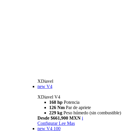
XDiavel
new
V4
XDiavel V4
168 hp
Potencia
126 Nm
Par de apriete
229 kg
Peso húmedo (sin combustible)
Desde $661,900 MXN
i
Configurar
Lee Mas
new
V4 100