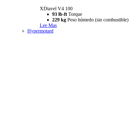
XDiavel V4 100
93 lb-ft
Torque
229 kg
Peso húmedo (sin combustible)
Lee Mas
Hypermotard