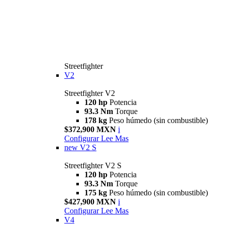
Streetfighter
V2
Streetfighter V2
120 hp
Potencia
93.3 Nm
Torque
178 kg
Peso húmedo (sin combustible)
$372,900 MXN
i
Configurar
Lee Mas
new
V2 S
Streetfighter V2 S
120 hp
Potencia
93.3 Nm
Torque
175 kg
Peso húmedo (sin combustible)
$427,900 MXN
i
Configurar
Lee Mas
V4