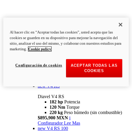
Al hacer clic en “Aceptar todas las cookies”, usted acepta que las
Diavel
cookies se guarden en su dispositivo para mejorar la navegación del
V4
sitio, analizar el uso del mismo, y colaborar con nuestros estudios para
Diavel V4
marketing.
Cookie policy
168 hp
Potencia
126 Nm
Torque
223 kg
PESO HÚMEDO SIN
Configuración de cookies
ACEPTAR TODAS LAS
COMBUSTIBLE
COOKIES
Desde $616,900 MXN
i
Configurador
Lee Mas
new
V4 RS
Diavel V4 RS
182 hp
Potencia
120 Nm
Torque
220 kg
Peso húmedo (sin combustible)
$895,900 MXN
i
Configurador
Lee Mas
new
V4 RS 100