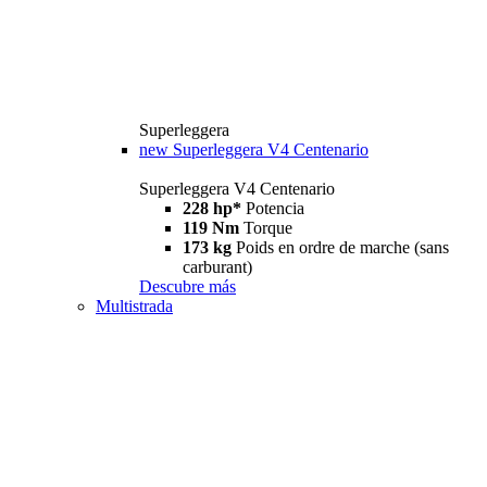
Superleggera
new
Superleggera V4 Centenario
Superleggera V4 Centenario
228 hp*
Potencia
119 Nm
Torque
173 kg
Poids en ordre de marche (sans
carburant)
Descubre más
Multistrada