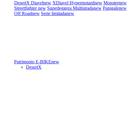
DesertX
Diavel
new
XDiavel
Hypermotard
new
Monster
new
Streetfighter
new
Superleggera
Multistrada
new
Panigale
new
Off Road
new
Serie limitada
new
Patrimonio
E-BIKE
new
DesertX