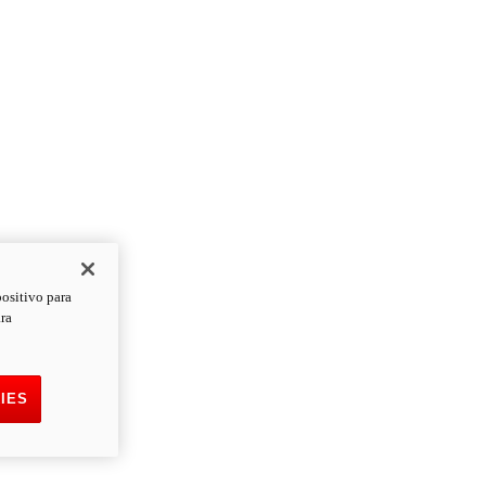
positivo para
ara
IES