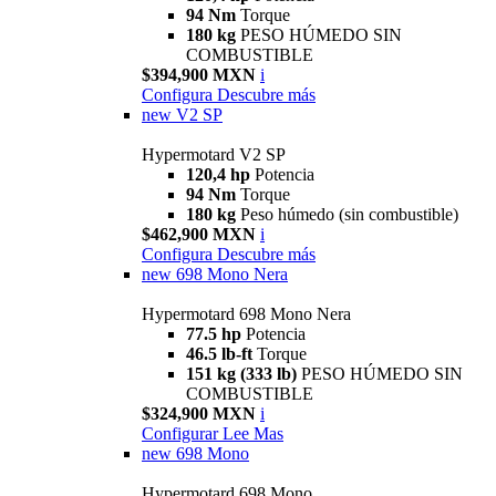
94 Nm
Torque
180 kg
PESO HÚMEDO SIN
COMBUSTIBLE
$394,900 MXN
i
Configura
Descubre más
new
V2 SP
Hypermotard V2 SP
120,4 hp
Potencia
94 Nm
Torque
180 kg
Peso húmedo (sin combustible)
$462,900 MXN
i
Configura
Descubre más
new
698 Mono Nera
Hypermotard 698 Mono Nera
77.5 hp
Potencia
46.5 lb-ft
Torque
151 kg (333 lb)
PESO HÚMEDO SIN
COMBUSTIBLE
$324,900 MXN
i
Configurar
Lee Mas
new
698 Mono
Hypermotard 698 Mono