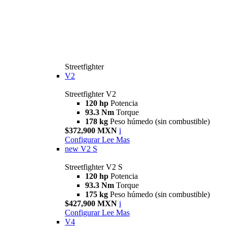
Streetfighter
V2
Streetfighter V2
120 hp
Potencia
93.3 Nm
Torque
178 kg
Peso húmedo (sin combustible)
$372,900 MXN
i
Configurar
Lee Mas
new
V2 S
Streetfighter V2 S
120 hp
Potencia
93.3 Nm
Torque
175 kg
Peso húmedo (sin combustible)
$427,900 MXN
i
Configurar
Lee Mas
V4