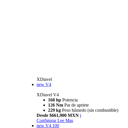
XDiavel
new
V4
XDiavel V4
168 hp
Potencia
126 Nm
Par de apriete
229 kg
Peso húmedo (sin combustible)
Desde $661,900 MXN
i
Configurar
Lee Mas
new
V4 100