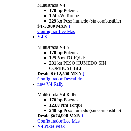
Multistrada V4
170 hp
Potencia
124 kW
Torque
229 kg
Peso húmedo (sin combustible)
$473,900 MXN
i
Configurar
Lee Mas
V4 S
Multistrada V4 S
170 hp
Potencia
125 Nm
TORQUE
231 kg
PESO HÚMEDO SIN
COMBUSTIBLE
Desde $ 612,500 MXN
i
Configurador
Descubrir
new
V4 Rally
Multistrada V4 Rally
170 hp
Potencia
123.8 Nm
Torque
240 kg
Peso húmedo (sin combustible)
Desde $674,900 MXN
i
Configurador
Lee Mas
V4 Pikes Peak