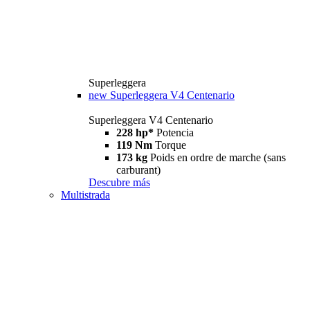
Superleggera
new
Superleggera V4 Centenario
Superleggera V4 Centenario
228 hp*
Potencia
119 Nm
Torque
173 kg
Poids en ordre de marche (sans
carburant)
Descubre más
Multistrada