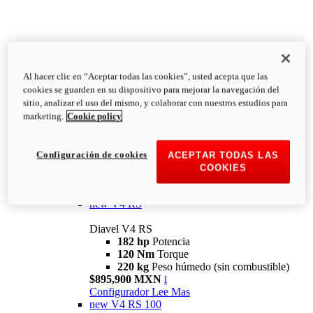
Al hacer clic en “Aceptar todas las cookies”, usted acepta que las
Diavel
cookies se guarden en su dispositivo para mejorar la navegación del
V4
sitio, analizar el uso del mismo, y colaborar con nuestros estudios para
Diavel V4
marketing.
Cookie policy
168 hp
Potencia
126 Nm
Torque
223 kg
PESO HÚMEDO SIN
Configuración de cookies
ACEPTAR TODAS LAS
COMBUSTIBLE
COOKIES
Desde $616,900 MXN
i
Configurador
Lee Mas
new
V4 RS
Diavel V4 RS
182 hp
Potencia
120 Nm
Torque
220 kg
Peso húmedo (sin combustible)
$895,900 MXN
i
Configurador
Lee Mas
new
V4 RS 100