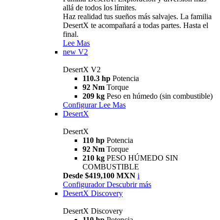
allá de todos los límites.
Haz realidad tus sueños más salvajes. La familia
DesertX te acompañará a todas partes. Hasta el
final.
Lee Mas
new
V2
DesertX V2
110.3 hp
Potencia
92 Nm
Torque
209 kg
Peso en húmedo (sin combustible)
Configurar
Lee Mas
DesertX
DesertX
110 hp
Potencia
92 Nm
Torque
210 kg
PESO HÚMEDO SIN
COMBUSTIBLE
Desde $419,100 MXN
i
Configurador
Descubrir más
DesertX Discovery
DesertX Discovery
110 hp
Potencia