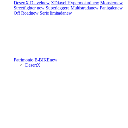
DesertX
Diavel
new
XDiavel
Hypermotard
new
Monster
new
Streetfighter
new
Superleggera
Multistrada
new
Panigale
new
Off Road
new
Serie limitada
new
Patrimonio
E-BIKE
new
DesertX