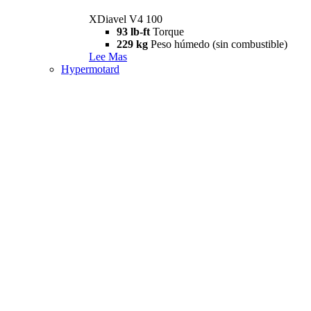
XDiavel V4 100
93 lb-ft
Torque
229 kg
Peso húmedo (sin combustible)
Lee Mas
Hypermotard