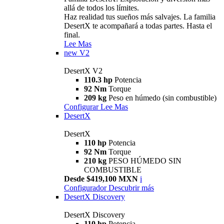
allá de todos los límites.
Haz realidad tus sueños más salvajes. La familia
DesertX te acompañará a todas partes. Hasta el
final.
Lee Mas
new
V2
DesertX V2
110.3 hp
Potencia
92 Nm
Torque
209 kg
Peso en húmedo (sin combustible)
Configurar
Lee Mas
DesertX
DesertX
110 hp
Potencia
92 Nm
Torque
210 kg
PESO HÚMEDO SIN
COMBUSTIBLE
Desde $419,100 MXN
i
Configurador
Descubrir más
DesertX Discovery
DesertX Discovery
110 hp
Potencia