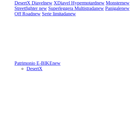
DesertX
Diavel
new
XDiavel
Hypermotard
new
Monster
new
Streetfighter
new
Superleggera
Multistrada
new
Panigale
new
Off Road
new
Serie limitada
new
Patrimonio
E-BIKE
new
DesertX