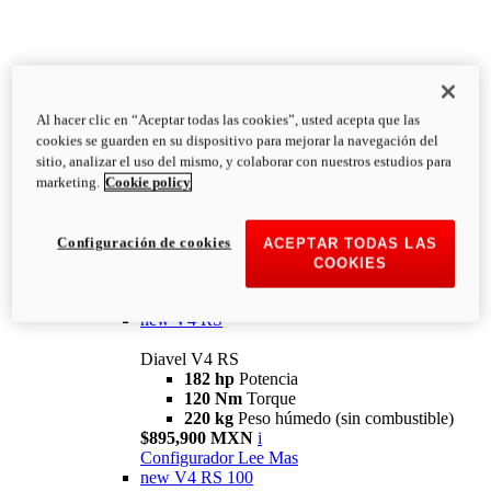
Al hacer clic en “Aceptar todas las cookies”, usted acepta que las
Diavel
cookies se guarden en su dispositivo para mejorar la navegación del
V4
sitio, analizar el uso del mismo, y colaborar con nuestros estudios para
Diavel V4
marketing.
Cookie policy
168 hp
Potencia
126 Nm
Torque
223 kg
PESO HÚMEDO SIN
Configuración de cookies
ACEPTAR TODAS LAS
COMBUSTIBLE
COOKIES
Desde $616,900 MXN
i
Configurador
Lee Mas
new
V4 RS
Diavel V4 RS
182 hp
Potencia
120 Nm
Torque
220 kg
Peso húmedo (sin combustible)
$895,900 MXN
i
Configurador
Lee Mas
new
V4 RS 100