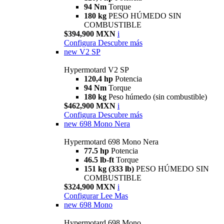
94 Nm
Torque
180 kg
PESO HÚMEDO SIN
COMBUSTIBLE
$394,900 MXN
i
Configura
Descubre más
new
V2 SP
Hypermotard V2 SP
120,4 hp
Potencia
94 Nm
Torque
180 kg
Peso húmedo (sin combustible)
$462,900 MXN
i
Configura
Descubre más
new
698 Mono Nera
Hypermotard 698 Mono Nera
77.5 hp
Potencia
46.5 lb-ft
Torque
151 kg (333 lb)
PESO HÚMEDO SIN
COMBUSTIBLE
$324,900 MXN
i
Configurar
Lee Mas
new
698 Mono
Hypermotard 698 Mono