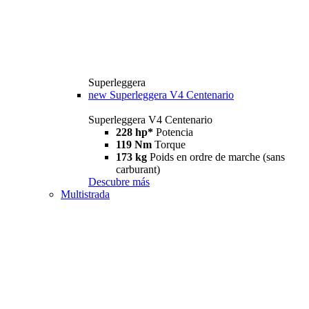
Superleggera
new
Superleggera V4 Centenario
Superleggera V4 Centenario
228 hp*
Potencia
119 Nm
Torque
173 kg
Poids en ordre de marche (sans
carburant)
Descubre más
Multistrada