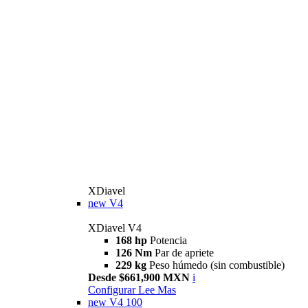
XDiavel
new
V4
XDiavel V4
168 hp
Potencia
126 Nm
Par de apriete
229 kg
Peso húmedo (sin combustible)
Desde $661,900 MXN
i
Configurar
Lee Mas
new
V4 100