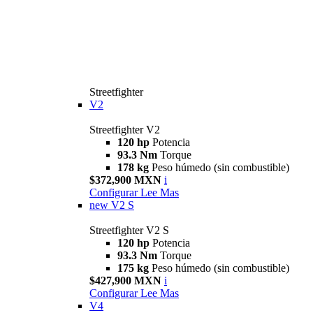
Streetfighter
V2
Streetfighter V2
120 hp
Potencia
93.3 Nm
Torque
178 kg
Peso húmedo (sin combustible)
$372,900 MXN
i
Configurar
Lee Mas
new
V2 S
Streetfighter V2 S
120 hp
Potencia
93.3 Nm
Torque
175 kg
Peso húmedo (sin combustible)
$427,900 MXN
i
Configurar
Lee Mas
V4