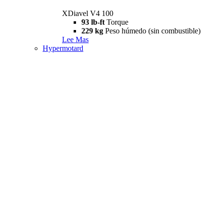
XDiavel V4 100
93 lb-ft
Torque
229 kg
Peso húmedo (sin combustible)
Lee Mas
Hypermotard