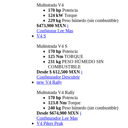
Multistrada V4
170 hp
Potencia
124 kW
Torque
229 kg
Peso húmedo (sin combustible)
$473,900 MXN
i
Configurar
Lee Mas
V4 S
Multistrada V4 S
170 hp
Potencia
125 Nm
TORQUE
231 kg
PESO HÚMEDO SIN
COMBUSTIBLE
Desde $ 612,500 MXN
i
Configurador
Descubrir
new
V4 Rally
Multistrada V4 Rally
170 hp
Potencia
123.8 Nm
Torque
240 kg
Peso húmedo (sin combustible)
Desde $674,900 MXN
i
Configurador
Lee Mas
V4 Pikes Peak