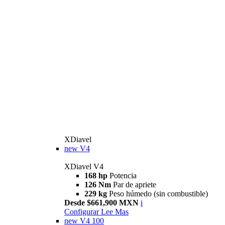
XDiavel
new
V4
XDiavel V4
168 hp
Potencia
126 Nm
Par de apriete
229 kg
Peso húmedo (sin combustible)
Desde $661,900 MXN
i
Configurar
Lee Mas
new
V4 100