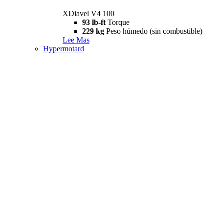
XDiavel V4 100
93 lb-ft
Torque
229 kg
Peso húmedo (sin combustible)
Lee Mas
Hypermotard