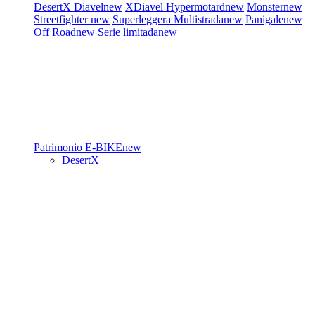
DesertX
Diavel
new
XDiavel
Hypermotard
new
Monster
new
Streetfighter
new
Superleggera
Multistrada
new
Panigale
new
Off Road
new
Serie limitada
new
Patrimonio
E-BIKE
new
DesertX