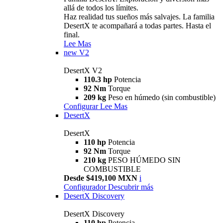
allá de todos los límites.
Haz realidad tus sueños más salvajes. La familia
DesertX te acompañará a todas partes. Hasta el
final.
Lee Mas
new
V2
DesertX V2
110.3 hp
Potencia
92 Nm
Torque
209 kg
Peso en húmedo (sin combustible)
Configurar
Lee Mas
DesertX
DesertX
110 hp
Potencia
92 Nm
Torque
210 kg
PESO HÚMEDO SIN
COMBUSTIBLE
Desde $419,100 MXN
i
Configurador
Descubrir más
DesertX Discovery
DesertX Discovery
110 hp
Potencia