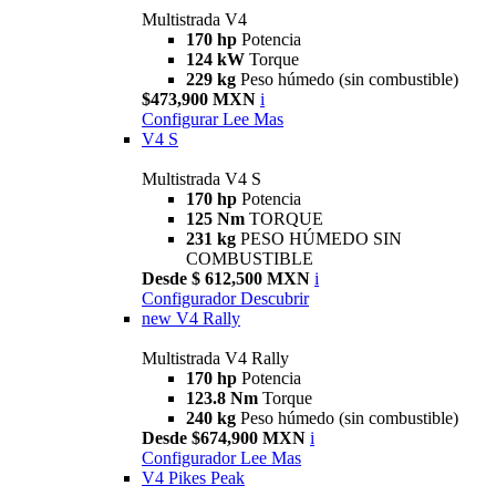
Multistrada V4
170 hp
Potencia
124 kW
Torque
229 kg
Peso húmedo (sin combustible)
$473,900 MXN
i
Configurar
Lee Mas
V4 S
Multistrada V4 S
170 hp
Potencia
125 Nm
TORQUE
231 kg
PESO HÚMEDO SIN
COMBUSTIBLE
Desde $ 612,500 MXN
i
Configurador
Descubrir
new
V4 Rally
Multistrada V4 Rally
170 hp
Potencia
123.8 Nm
Torque
240 kg
Peso húmedo (sin combustible)
Desde $674,900 MXN
i
Configurador
Lee Mas
V4 Pikes Peak