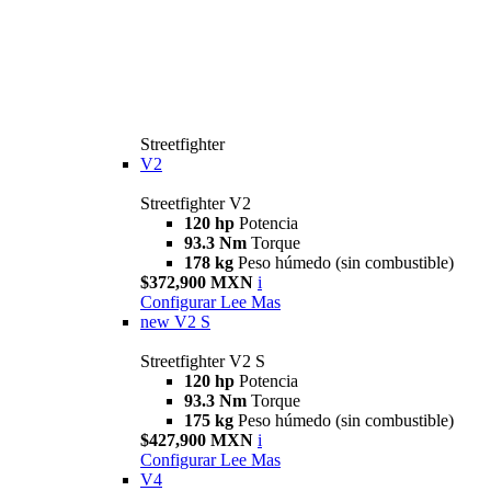
Streetfighter
V2
Streetfighter V2
120 hp
Potencia
93.3 Nm
Torque
178 kg
Peso húmedo (sin combustible)
$372,900 MXN
i
Configurar
Lee Mas
new
V2 S
Streetfighter V2 S
120 hp
Potencia
93.3 Nm
Torque
175 kg
Peso húmedo (sin combustible)
$427,900 MXN
i
Configurar
Lee Mas
V4