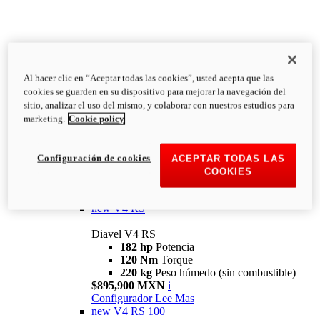
Al hacer clic en “Aceptar todas las cookies”, usted acepta que las
Diavel
cookies se guarden en su dispositivo para mejorar la navegación del
V4
sitio, analizar el uso del mismo, y colaborar con nuestros estudios para
Diavel V4
marketing.
Cookie policy
168 hp
Potencia
126 Nm
Torque
223 kg
PESO HÚMEDO SIN
Configuración de cookies
ACEPTAR TODAS LAS
COMBUSTIBLE
COOKIES
Desde $616,900 MXN
i
Configurador
Lee Mas
new
V4 RS
Diavel V4 RS
182 hp
Potencia
120 Nm
Torque
220 kg
Peso húmedo (sin combustible)
$895,900 MXN
i
Configurador
Lee Mas
new
V4 RS 100