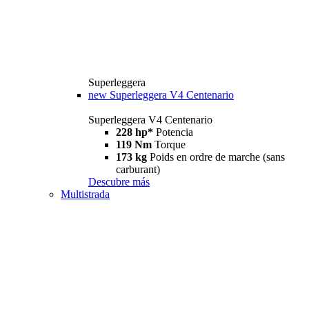
Superleggera
new
Superleggera V4 Centenario
Superleggera V4 Centenario
228 hp*
Potencia
119 Nm
Torque
173 kg
Poids en ordre de marche (sans
carburant)
Descubre más
Multistrada