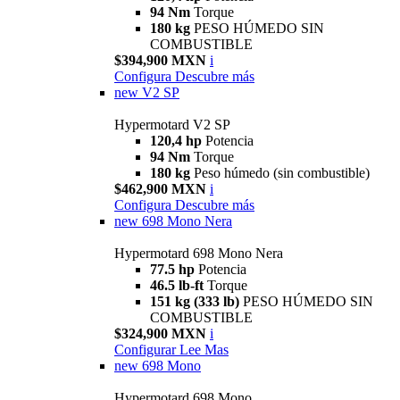
94 Nm
Torque
180 kg
PESO HÚMEDO SIN
COMBUSTIBLE
$394,900 MXN
i
Configura
Descubre más
new
V2 SP
Hypermotard V2 SP
120,4 hp
Potencia
94 Nm
Torque
180 kg
Peso húmedo (sin combustible)
$462,900 MXN
i
Configura
Descubre más
new
698 Mono Nera
Hypermotard 698 Mono Nera
77.5 hp
Potencia
46.5 lb-ft
Torque
151 kg (333 lb)
PESO HÚMEDO SIN
COMBUSTIBLE
$324,900 MXN
i
Configurar
Lee Mas
new
698 Mono
Hypermotard 698 Mono