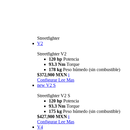
Streetfighter
V2
Streetfighter V2
120 hp
Potencia
93.3 Nm
Torque
178 kg
Peso húmedo (sin combustible)
$372,900 MXN
i
Configurar
Lee Mas
new
V2 S
Streetfighter V2 S
120 hp
Potencia
93.3 Nm
Torque
175 kg
Peso húmedo (sin combustible)
$427,900 MXN
i
Configurar
Lee Mas
V4