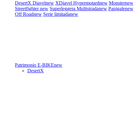
DesertX
Diavel
new
XDiavel
Hypermotard
new
Monster
new
Streetfighter
new
Superleggera
Multistrada
new
Panigale
new
Off Road
new
Serie limitada
new
Patrimonio
E-BIKE
new
DesertX