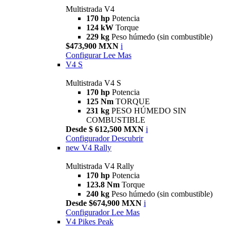
Multistrada V4
170 hp
Potencia
124 kW
Torque
229 kg
Peso húmedo (sin combustible)
$473,900 MXN
i
Configurar
Lee Mas
V4 S
Multistrada V4 S
170 hp
Potencia
125 Nm
TORQUE
231 kg
PESO HÚMEDO SIN
COMBUSTIBLE
Desde $ 612,500 MXN
i
Configurador
Descubrir
new
V4 Rally
Multistrada V4 Rally
170 hp
Potencia
123.8 Nm
Torque
240 kg
Peso húmedo (sin combustible)
Desde $674,900 MXN
i
Configurador
Lee Mas
V4 Pikes Peak