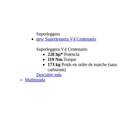
Superleggera
new
Superleggera V4 Centenario
Superleggera V4 Centenario
228 hp*
Potencia
119 Nm
Torque
173 kg
Poids en ordre de marche (sans
carburant)
Descubre más
Multistrada