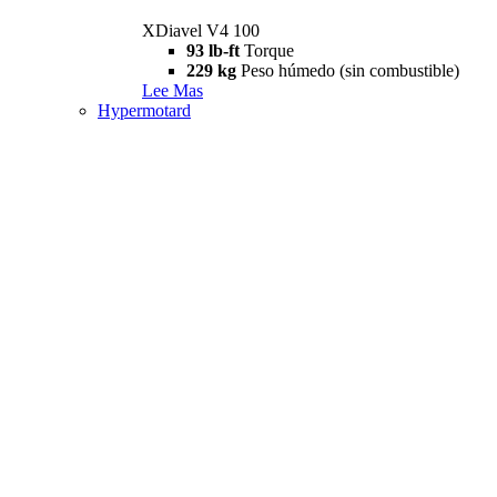
XDiavel V4 100
93 lb-ft
Torque
229 kg
Peso húmedo (sin combustible)
Lee Mas
Hypermotard