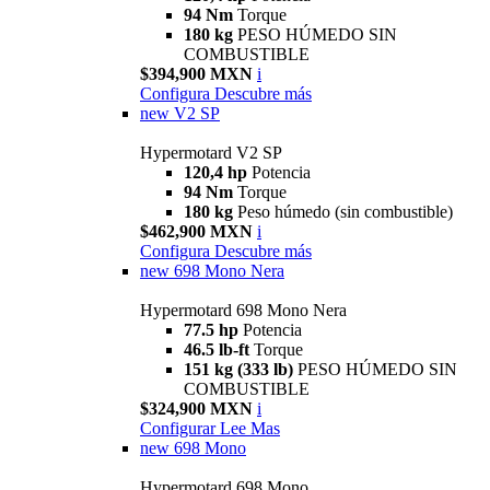
94 Nm
Torque
180 kg
PESO HÚMEDO SIN
COMBUSTIBLE
$394,900 MXN
i
Configura
Descubre más
new
V2 SP
Hypermotard V2 SP
120,4 hp
Potencia
94 Nm
Torque
180 kg
Peso húmedo (sin combustible)
$462,900 MXN
i
Configura
Descubre más
new
698 Mono Nera
Hypermotard 698 Mono Nera
77.5 hp
Potencia
46.5 lb-ft
Torque
151 kg (333 lb)
PESO HÚMEDO SIN
COMBUSTIBLE
$324,900 MXN
i
Configurar
Lee Mas
new
698 Mono
Hypermotard 698 Mono