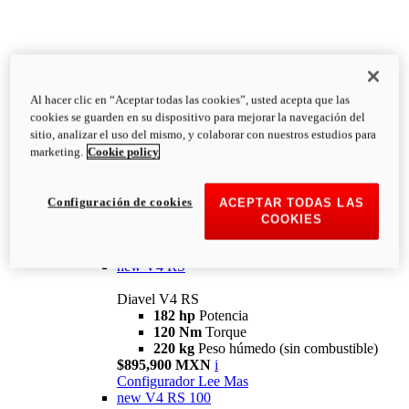
Al hacer clic en “Aceptar todas las cookies”, usted acepta que las
Diavel
cookies se guarden en su dispositivo para mejorar la navegación del
V4
sitio, analizar el uso del mismo, y colaborar con nuestros estudios para
Diavel V4
marketing.
Cookie policy
168 hp
Potencia
126 Nm
Torque
223 kg
PESO HÚMEDO SIN
Configuración de cookies
ACEPTAR TODAS LAS
COMBUSTIBLE
COOKIES
Desde $616,900 MXN
i
Configurador
Lee Mas
new
V4 RS
Diavel V4 RS
182 hp
Potencia
120 Nm
Torque
220 kg
Peso húmedo (sin combustible)
$895,900 MXN
i
Configurador
Lee Mas
new
V4 RS 100