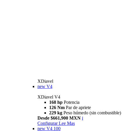
XDiavel
new
V4
XDiavel V4
168 hp
Potencia
126 Nm
Par de apriete
229 kg
Peso húmedo (sin combustible)
Desde $661,900 MXN
i
Configurar
Lee Mas
new
V4 100