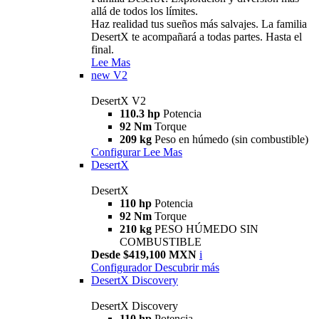
allá de todos los límites.
Haz realidad tus sueños más salvajes. La familia
DesertX te acompañará a todas partes. Hasta el
final.
Lee Mas
new
V2
DesertX V2
110.3 hp
Potencia
92 Nm
Torque
209 kg
Peso en húmedo (sin combustible)
Configurar
Lee Mas
DesertX
DesertX
110 hp
Potencia
92 Nm
Torque
210 kg
PESO HÚMEDO SIN
COMBUSTIBLE
Desde $419,100 MXN
i
Configurador
Descubrir más
DesertX Discovery
DesertX Discovery
110 hp
Potencia