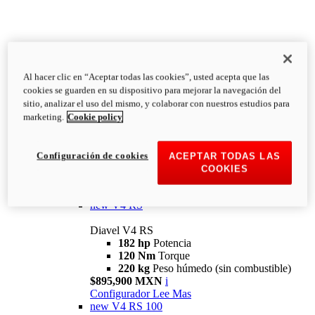
Al hacer clic en “Aceptar todas las cookies”, usted acepta que las
Diavel
cookies se guarden en su dispositivo para mejorar la navegación del
V4
sitio, analizar el uso del mismo, y colaborar con nuestros estudios para
Diavel V4
marketing.
Cookie policy
168 hp
Potencia
126 Nm
Torque
223 kg
PESO HÚMEDO SIN
Configuración de cookies
ACEPTAR TODAS LAS
COMBUSTIBLE
COOKIES
Desde $616,900 MXN
i
Configurador
Lee Mas
new
V4 RS
Diavel V4 RS
182 hp
Potencia
120 Nm
Torque
220 kg
Peso húmedo (sin combustible)
$895,900 MXN
i
Configurador
Lee Mas
new
V4 RS 100