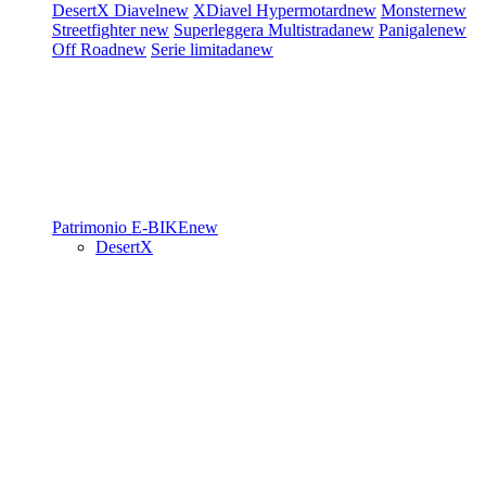
DesertX
Diavel
new
XDiavel
Hypermotard
new
Monster
new
Streetfighter
new
Superleggera
Multistrada
new
Panigale
new
Off Road
new
Serie limitada
new
Patrimonio
E-BIKE
new
DesertX