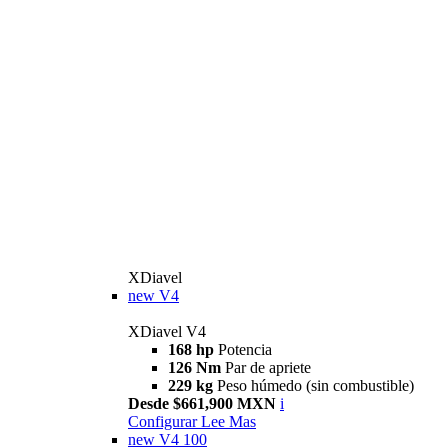
XDiavel
new
V4
XDiavel V4
168 hp
Potencia
126 Nm
Par de apriete
229 kg
Peso húmedo (sin combustible)
Desde $661,900 MXN
i
Configurar
Lee Mas
new
V4 100