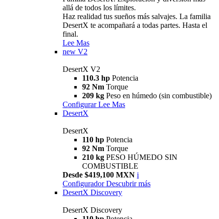
allá de todos los límites.
Haz realidad tus sueños más salvajes. La familia
DesertX te acompañará a todas partes. Hasta el
final.
Lee Mas
new
V2
DesertX V2
110.3 hp
Potencia
92 Nm
Torque
209 kg
Peso en húmedo (sin combustible)
Configurar
Lee Mas
DesertX
DesertX
110 hp
Potencia
92 Nm
Torque
210 kg
PESO HÚMEDO SIN
COMBUSTIBLE
Desde $419,100 MXN
i
Configurador
Descubrir más
DesertX Discovery
DesertX Discovery
110 hp
Potencia