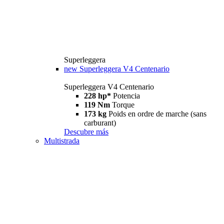
Superleggera
new
Superleggera V4 Centenario
Superleggera V4 Centenario
228 hp*
Potencia
119 Nm
Torque
173 kg
Poids en ordre de marche (sans
carburant)
Descubre más
Multistrada