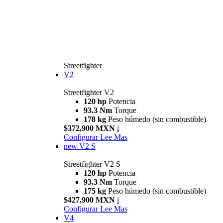
Streetfighter
V2
Streetfighter V2
120 hp
Potencia
93.3 Nm
Torque
178 kg
Peso húmedo (sin combustible)
$372,900 MXN
i
Configurar
Lee Mas
new
V2 S
Streetfighter V2 S
120 hp
Potencia
93.3 Nm
Torque
175 kg
Peso húmedo (sin combustible)
$427,900 MXN
i
Configurar
Lee Mas
V4