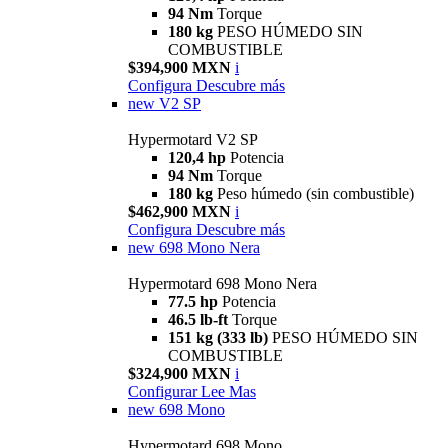
94 Nm
Torque
180 kg
PESO HÚMEDO SIN
COMBUSTIBLE
$394,900 MXN
i
Configura
Descubre más
new
V2 SP
Hypermotard V2 SP
120,4 hp
Potencia
94 Nm
Torque
180 kg
Peso húmedo (sin combustible)
$462,900 MXN
i
Configura
Descubre más
new
698 Mono Nera
Hypermotard 698 Mono Nera
77.5 hp
Potencia
46.5 lb-ft
Torque
151 kg (333 lb)
PESO HÚMEDO SIN
COMBUSTIBLE
$324,900 MXN
i
Configurar
Lee Mas
new
698 Mono
Hypermotard 698 Mono