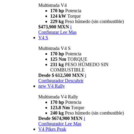
Multistrada V4
170 hp
Potencia
124 kW
Torque
229 kg
Peso húmedo (sin combustible)
$473,900 MXN
i
Configurar
Lee Mas
V4 S
Multistrada V4 S
170 hp
Potencia
125 Nm
TORQUE
231 kg
PESO HÚMEDO SIN
COMBUSTIBLE
Desde $ 612,500 MXN
i
Configurador
Descubrir
new
V4 Rally
Multistrada V4 Rally
170 hp
Potencia
123.8 Nm
Torque
240 kg
Peso húmedo (sin combustible)
Desde $674,900 MXN
i
Configurador
Lee Mas
V4 Pikes Peak