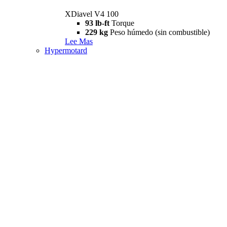
XDiavel V4 100
93 lb-ft
Torque
229 kg
Peso húmedo (sin combustible)
Lee Mas
Hypermotard