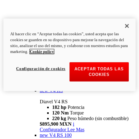
Al hacer clic en “Aceptar todas las cookies”, usted acepta que las
Diavel
cookies se guarden en su dispositivo para mejorar la navegación del
V4
sitio, analizar el uso del mismo, y colaborar con nuestros estudios para
Diavel V4
marketing.
Cookie policy
168 hp
Potencia
126 Nm
Torque
223 kg
PESO HÚMEDO SIN
Configuración de cookies
ACEPTAR TODAS LAS
COMBUSTIBLE
COOKIES
Desde $616,900 MXN
i
Configurador
Lee Mas
new
V4 RS
Diavel V4 RS
182 hp
Potencia
120 Nm
Torque
220 kg
Peso húmedo (sin combustible)
$895,900 MXN
i
Configurador
Lee Mas
new
V4 RS 100