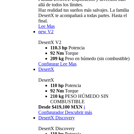
allá de todos los límites.
Haz realidad tus sueños más salvajes. La familia
DesertX te acompañará a todas partes. Hasta el
final.
Lee Mas
new
V2
DesertX V2
110.3 hp
Potencia
92 Nm
Torque
209 kg
Peso en húmedo (sin combustible)
Configurar
Lee Mas
DesertX
DesertX
110 hp
Potencia
92 Nm
Torque
210 kg
PESO HÚMEDO SIN
COMBUSTIBLE
Desde $419,100 MXN
i
Configurador
Descubrir más
DesertX Discovery
DesertX Discovery
110 hp
Potencia