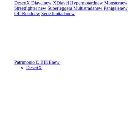
DesertX
Diavel
new
XDiavel
Hypermotard
new
Monster
new
Streetfighter
new
Superleggera
Multistrada
new
Panigale
new
Off Road
new
Serie limitada
new
Patrimonio
E-BIKE
new
DesertX