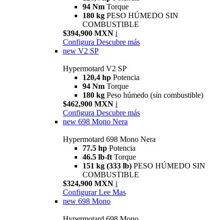
94 Nm
Torque
180 kg
PESO HÚMEDO SIN
COMBUSTIBLE
$394,900 MXN
i
Configura
Descubre más
new
V2 SP
Hypermotard V2 SP
120,4 hp
Potencia
94 Nm
Torque
180 kg
Peso húmedo (sin combustible)
$462,900 MXN
i
Configura
Descubre más
new
698 Mono Nera
Hypermotard 698 Mono Nera
77.5 hp
Potencia
46.5 lb-ft
Torque
151 kg (333 lb)
PESO HÚMEDO SIN
COMBUSTIBLE
$324,900 MXN
i
Configurar
Lee Mas
new
698 Mono
Hypermotard 698 Mono