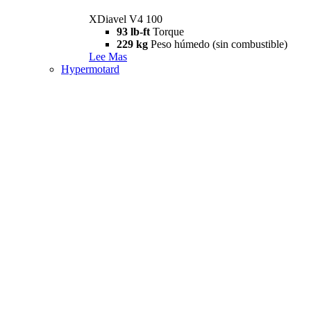
XDiavel V4 100
93 lb-ft
Torque
229 kg
Peso húmedo (sin combustible)
Lee Mas
Hypermotard