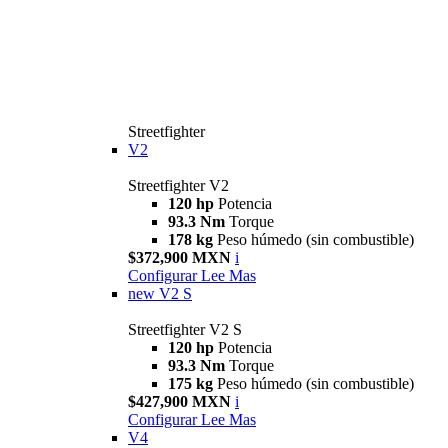
Streetfighter
V2
Streetfighter V2
120 hp
Potencia
93.3 Nm
Torque
178 kg
Peso húmedo (sin combustible)
$372,900 MXN
i
Configurar
Lee Mas
new
V2 S
Streetfighter V2 S
120 hp
Potencia
93.3 Nm
Torque
175 kg
Peso húmedo (sin combustible)
$427,900 MXN
i
Configurar
Lee Mas
V4