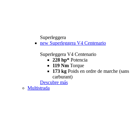
Superleggera
new
Superleggera V4 Centenario
Superleggera V4 Centenario
228 hp*
Potencia
119 Nm
Torque
173 kg
Poids en ordre de marche (sans
carburant)
Descubre más
Multistrada