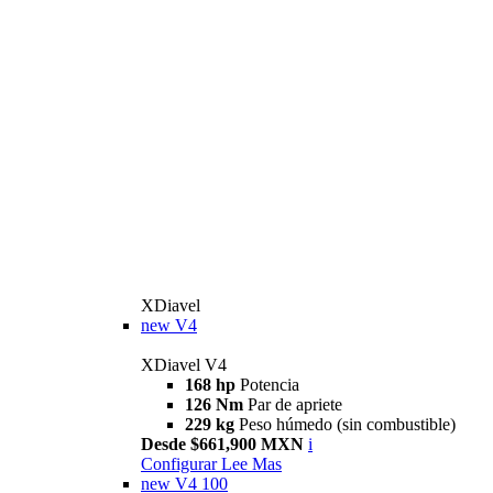
XDiavel
new
V4
XDiavel V4
168 hp
Potencia
126 Nm
Par de apriete
229 kg
Peso húmedo (sin combustible)
Desde $661,900 MXN
i
Configurar
Lee Mas
new
V4 100