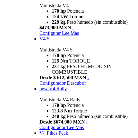
Multistrada V4
170 hp
Potencia
124 kW
Torque
229 kg
Peso húmedo (sin combustible)
$473,900 MXN
i
Configurar
Lee Mas
V4 S
Multistrada V4 S
170 hp
Potencia
125 Nm
TORQUE
231 kg
PESO HÚMEDO SIN
COMBUSTIBLE
Desde $ 612,500 MXN
i
Configurador
Descubrir
new
V4 Rally
Multistrada V4 Rally
170 hp
Potencia
123.8 Nm
Torque
240 kg
Peso húmedo (sin combustible)
Desde $674,900 MXN
i
Configurador
Lee Mas
V4 Pikes Peak