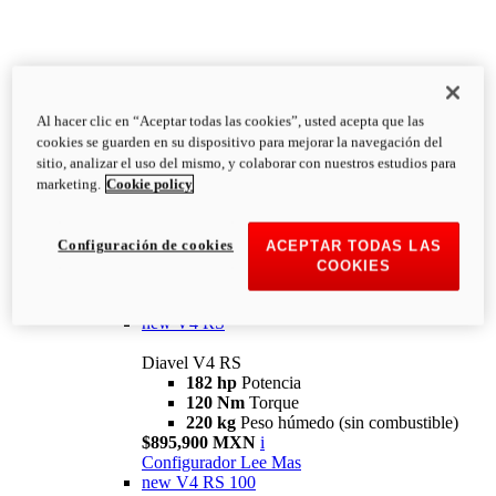
Al hacer clic en “Aceptar todas las cookies”, usted acepta que las
Diavel
cookies se guarden en su dispositivo para mejorar la navegación del
V4
sitio, analizar el uso del mismo, y colaborar con nuestros estudios para
Diavel V4
marketing.
Cookie policy
168 hp
Potencia
126 Nm
Torque
223 kg
PESO HÚMEDO SIN
Configuración de cookies
ACEPTAR TODAS LAS
COMBUSTIBLE
COOKIES
Desde $616,900 MXN
i
Configurador
Lee Mas
new
V4 RS
Diavel V4 RS
182 hp
Potencia
120 Nm
Torque
220 kg
Peso húmedo (sin combustible)
$895,900 MXN
i
Configurador
Lee Mas
new
V4 RS 100