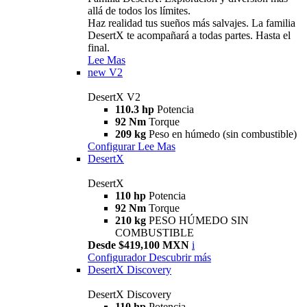
allá de todos los límites.
Haz realidad tus sueños más salvajes. La familia
DesertX te acompañará a todas partes. Hasta el
final.
Lee Mas
new
V2
DesertX V2
110.3 hp
Potencia
92 Nm
Torque
209 kg
Peso en húmedo (sin combustible)
Configurar
Lee Mas
DesertX
DesertX
110 hp
Potencia
92 Nm
Torque
210 kg
PESO HÚMEDO SIN
COMBUSTIBLE
Desde $419,100 MXN
i
Configurador
Descubrir más
DesertX Discovery
DesertX Discovery
110 hp
Potencia