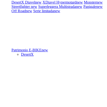
DesertX
Diavel
new
XDiavel
Hypermotard
new
Monster
new
Streetfighter
new
Superleggera
Multistrada
new
Panigale
new
Off Road
new
Serie limitada
new
Patrimonio
E-BIKE
new
DesertX