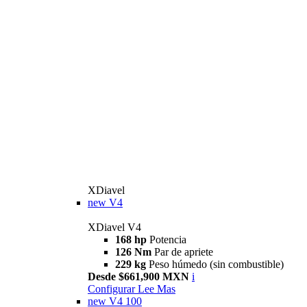
XDiavel
new
V4
XDiavel V4
168 hp
Potencia
126 Nm
Par de apriete
229 kg
Peso húmedo (sin combustible)
Desde $661,900 MXN
i
Configurar
Lee Mas
new
V4 100