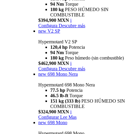
94 Nm
Torque
180 kg
PESO HÚMEDO SIN
COMBUSTIBLE
$394,900 MXN
i
Configura
Descubre más
new
V2 SP
Hypermotard V2 SP
120,4 hp
Potencia
94 Nm
Torque
180 kg
Peso húmedo (sin combustible)
$462,900 MXN
i
Configura
Descubre más
new
698 Mono Nera
Hypermotard 698 Mono Nera
77.5 hp
Potencia
46.5 lb-ft
Torque
151 kg (333 lb)
PESO HÚMEDO SIN
COMBUSTIBLE
$324,900 MXN
i
Configurar
Lee Mas
new
698 Mono
Hypermotard 698 Mono