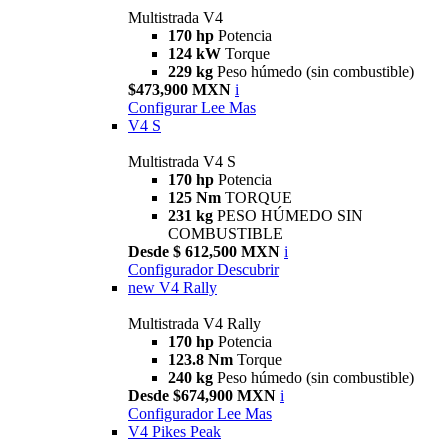
Multistrada V4
170 hp
Potencia
124 kW
Torque
229 kg
Peso húmedo (sin combustible)
$473,900 MXN
i
Configurar
Lee Mas
V4 S
Multistrada V4 S
170 hp
Potencia
125 Nm
TORQUE
231 kg
PESO HÚMEDO SIN
COMBUSTIBLE
Desde $ 612,500 MXN
i
Configurador
Descubrir
new
V4 Rally
Multistrada V4 Rally
170 hp
Potencia
123.8 Nm
Torque
240 kg
Peso húmedo (sin combustible)
Desde $674,900 MXN
i
Configurador
Lee Mas
V4 Pikes Peak