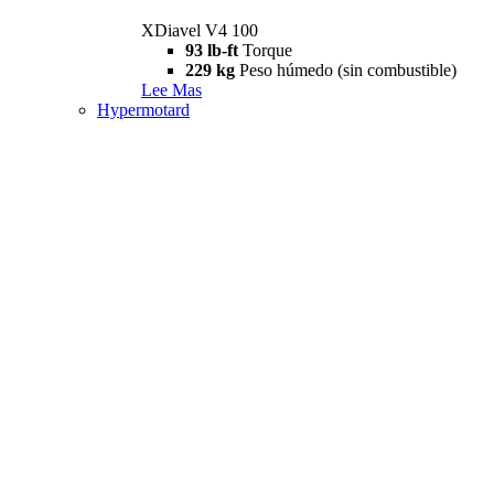
XDiavel V4 100
93 lb-ft
Torque
229 kg
Peso húmedo (sin combustible)
Lee Mas
Hypermotard