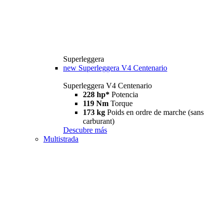
Superleggera
new
Superleggera V4 Centenario
Superleggera V4 Centenario
228 hp*
Potencia
119 Nm
Torque
173 kg
Poids en ordre de marche (sans
carburant)
Descubre más
Multistrada