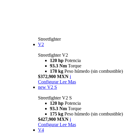
Streetfighter
V2
Streetfighter V2
120 hp
Potencia
93.3 Nm
Torque
178 kg
Peso húmedo (sin combustible)
$372,900 MXN
i
Configurar
Lee Mas
new
V2 S
Streetfighter V2 S
120 hp
Potencia
93.3 Nm
Torque
175 kg
Peso húmedo (sin combustible)
$427,900 MXN
i
Configurar
Lee Mas
V4