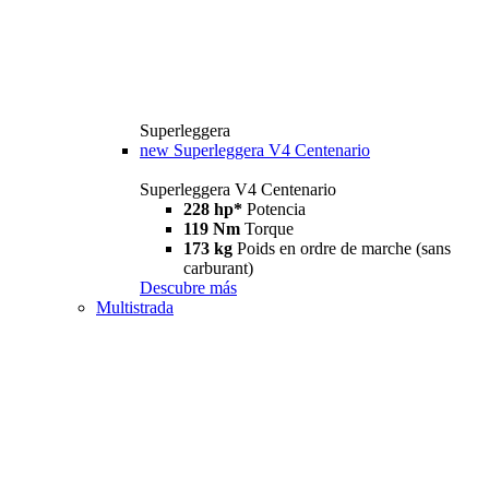
Superleggera
new
Superleggera V4 Centenario
Superleggera V4 Centenario
228 hp*
Potencia
119 Nm
Torque
173 kg
Poids en ordre de marche (sans
carburant)
Descubre más
Multistrada