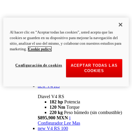
Al hacer clic en “Aceptar todas las cookies”, usted acepta que las
Diavel
cookies se guarden en su dispositivo para mejorar la navegación del
V4
sitio, analizar el uso del mismo, y colaborar con nuestros estudios para
Diavel V4
marketing.
Cookie policy
168 hp
Potencia
126 Nm
Torque
223 kg
PESO HÚMEDO SIN
Configuración de cookies
ACEPTAR TODAS LAS
COMBUSTIBLE
COOKIES
Desde $616,900 MXN
i
Configurador
Lee Mas
new
V4 RS
Diavel V4 RS
182 hp
Potencia
120 Nm
Torque
220 kg
Peso húmedo (sin combustible)
$895,900 MXN
i
Configurador
Lee Mas
new
V4 RS 100