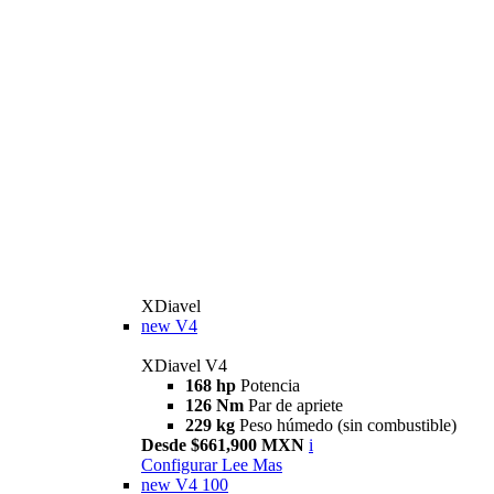
XDiavel
new
V4
XDiavel V4
168 hp
Potencia
126 Nm
Par de apriete
229 kg
Peso húmedo (sin combustible)
Desde $661,900 MXN
i
Configurar
Lee Mas
new
V4 100