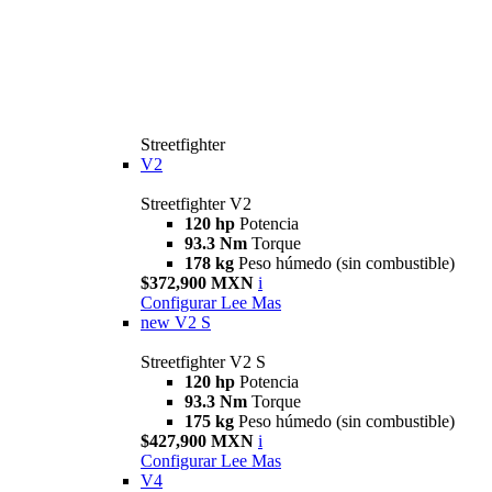
Streetfighter
V2
Streetfighter V2
120 hp
Potencia
93.3 Nm
Torque
178 kg
Peso húmedo (sin combustible)
$372,900 MXN
i
Configurar
Lee Mas
new
V2 S
Streetfighter V2 S
120 hp
Potencia
93.3 Nm
Torque
175 kg
Peso húmedo (sin combustible)
$427,900 MXN
i
Configurar
Lee Mas
V4