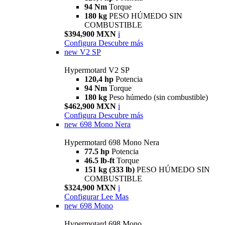
94 Nm
Torque
180 kg
PESO HÚMEDO SIN
COMBUSTIBLE
$394,900 MXN
i
Configura
Descubre más
new
V2 SP
Hypermotard V2 SP
120,4 hp
Potencia
94 Nm
Torque
180 kg
Peso húmedo (sin combustible)
$462,900 MXN
i
Configura
Descubre más
new
698 Mono Nera
Hypermotard 698 Mono Nera
77.5 hp
Potencia
46.5 lb-ft
Torque
151 kg (333 lb)
PESO HÚMEDO SIN
COMBUSTIBLE
$324,900 MXN
i
Configurar
Lee Mas
new
698 Mono
Hypermotard 698 Mono