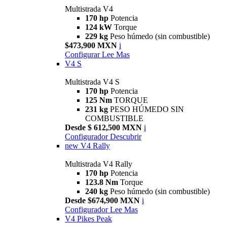
Multistrada V4
170 hp
Potencia
124 kW
Torque
229 kg
Peso húmedo (sin combustible)
$473,900 MXN
i
Configurar
Lee Mas
V4 S
Multistrada V4 S
170 hp
Potencia
125 Nm
TORQUE
231 kg
PESO HÚMEDO SIN
COMBUSTIBLE
Desde $ 612,500 MXN
i
Configurador
Descubrir
new
V4 Rally
Multistrada V4 Rally
170 hp
Potencia
123.8 Nm
Torque
240 kg
Peso húmedo (sin combustible)
Desde $674,900 MXN
i
Configurador
Lee Mas
V4 Pikes Peak