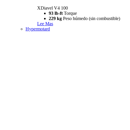
XDiavel V4 100
93 lb-ft
Torque
229 kg
Peso húmedo (sin combustible)
Lee Mas
Hypermotard