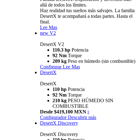
allá de todos los límites.
Haz realidad tus sueños más salvajes. La familia
DesertX te acompañará a todas partes. Hasta el
final.
Lee Mas
new
V2
DesertX V2
110.3 hp
Potencia
92 Nm
Torque
209 kg
Peso en húmedo (sin combustible)
Configurar
Lee Mas
DesertX
DesertX
110 hp
Potencia
92 Nm
Torque
210 kg
PESO HÚMEDO SIN
COMBUSTIBLE
Desde $419,100 MXN
i
Configurador
Descubrir más
DesertX Discovery
DesertX Discovery
110 hp
Potencia