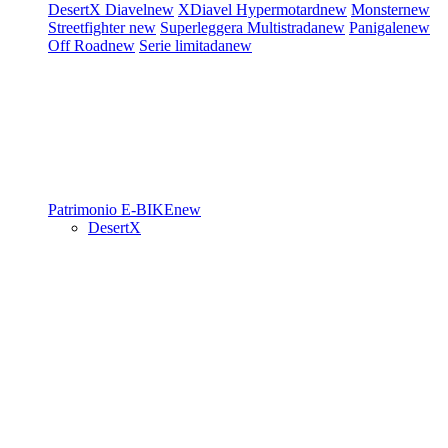
DesertX
Diavel
new
XDiavel
Hypermotard
new
Monster
new
Streetfighter
new
Superleggera
Multistrada
new
Panigale
new
Off Road
new
Serie limitada
new
Patrimonio
E-BIKE
new
DesertX