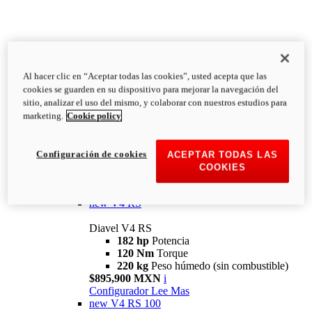
Al hacer clic en “Aceptar todas las cookies”, usted acepta que las
Diavel
cookies se guarden en su dispositivo para mejorar la navegación del
V4
sitio, analizar el uso del mismo, y colaborar con nuestros estudios para
Diavel V4
marketing.
Cookie policy
168 hp
Potencia
126 Nm
Torque
223 kg
PESO HÚMEDO SIN
Configuración de cookies
ACEPTAR TODAS LAS
COMBUSTIBLE
COOKIES
Desde $616,900 MXN
i
Configurador
Lee Mas
new
V4 RS
Diavel V4 RS
182 hp
Potencia
120 Nm
Torque
220 kg
Peso húmedo (sin combustible)
$895,900 MXN
i
Configurador
Lee Mas
new
V4 RS 100