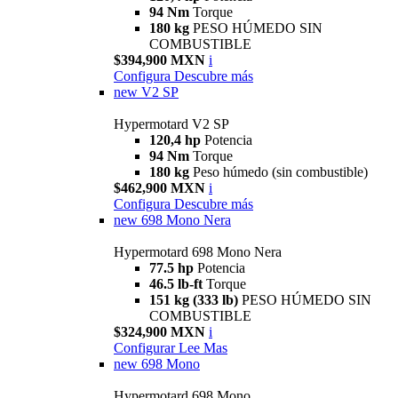
94 Nm
Torque
180 kg
PESO HÚMEDO SIN
COMBUSTIBLE
$394,900 MXN
i
Configura
Descubre más
new
V2 SP
Hypermotard V2 SP
120,4 hp
Potencia
94 Nm
Torque
180 kg
Peso húmedo (sin combustible)
$462,900 MXN
i
Configura
Descubre más
new
698 Mono Nera
Hypermotard 698 Mono Nera
77.5 hp
Potencia
46.5 lb-ft
Torque
151 kg (333 lb)
PESO HÚMEDO SIN
COMBUSTIBLE
$324,900 MXN
i
Configurar
Lee Mas
new
698 Mono
Hypermotard 698 Mono