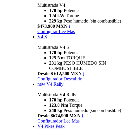
Multistrada V4
170 hp
Potencia
124 kW
Torque
229 kg
Peso húmedo (sin combustible)
$473,900 MXN
i
Configurar
Lee Mas
V4 S
Multistrada V4 S
170 hp
Potencia
125 Nm
TORQUE
231 kg
PESO HÚMEDO SIN
COMBUSTIBLE
Desde $ 612,500 MXN
i
Configurador
Descubrir
new
V4 Rally
Multistrada V4 Rally
170 hp
Potencia
123.8 Nm
Torque
240 kg
Peso húmedo (sin combustible)
Desde $674,900 MXN
i
Configurador
Lee Mas
V4 Pikes Peak