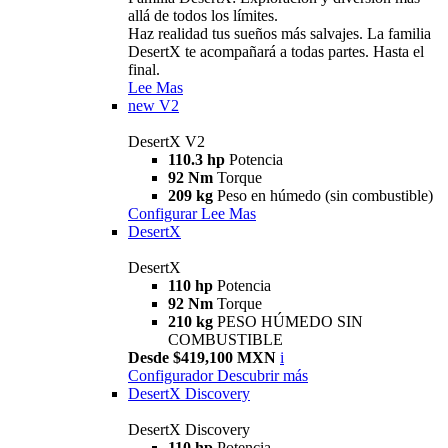
allá de todos los límites.
Haz realidad tus sueños más salvajes. La familia
DesertX te acompañará a todas partes. Hasta el
final.
Lee Mas
new
V2
DesertX V2
110.3 hp
Potencia
92 Nm
Torque
209 kg
Peso en húmedo (sin combustible)
Configurar
Lee Mas
DesertX
DesertX
110 hp
Potencia
92 Nm
Torque
210 kg
PESO HÚMEDO SIN
COMBUSTIBLE
Desde $419,100 MXN
i
Configurador
Descubrir más
DesertX Discovery
DesertX Discovery
110 hp
Potencia