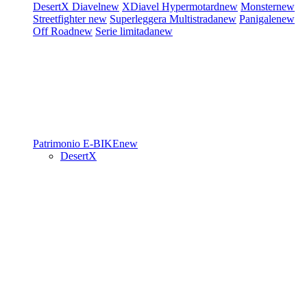
DesertX
Diavel
new
XDiavel
Hypermotard
new
Monster
new
Streetfighter
new
Superleggera
Multistrada
new
Panigale
new
Off Road
new
Serie limitada
new
Patrimonio
E-BIKE
new
DesertX