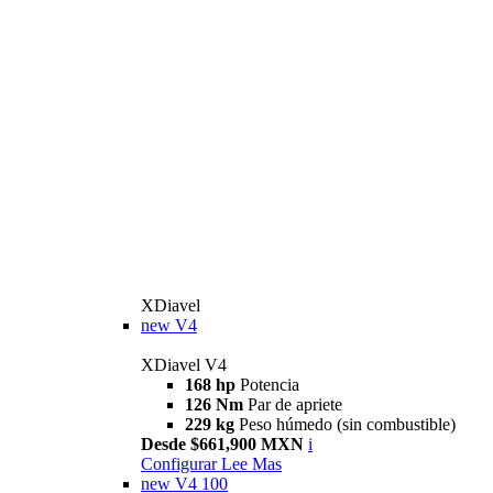
XDiavel
new
V4
XDiavel V4
168 hp
Potencia
126 Nm
Par de apriete
229 kg
Peso húmedo (sin combustible)
Desde $661,900 MXN
i
Configurar
Lee Mas
new
V4 100