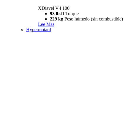
XDiavel V4 100
93 lb-ft
Torque
229 kg
Peso húmedo (sin combustible)
Lee Mas
Hypermotard