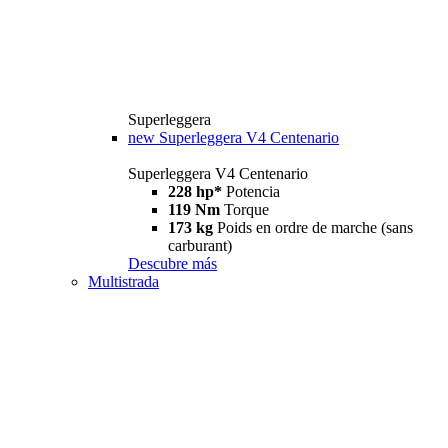
Superleggera
new
Superleggera V4 Centenario
Superleggera V4 Centenario
228 hp*
Potencia
119 Nm
Torque
173 kg
Poids en ordre de marche (sans
carburant)
Descubre más
Multistrada