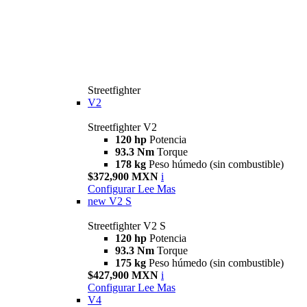
Streetfighter
V2
Streetfighter V2
120 hp
Potencia
93.3 Nm
Torque
178 kg
Peso húmedo (sin combustible)
$372,900 MXN
i
Configurar
Lee Mas
new
V2 S
Streetfighter V2 S
120 hp
Potencia
93.3 Nm
Torque
175 kg
Peso húmedo (sin combustible)
$427,900 MXN
i
Configurar
Lee Mas
V4