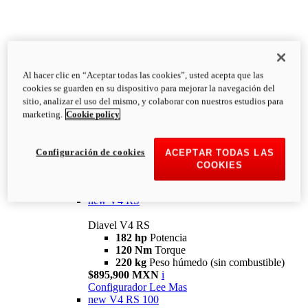
Al hacer clic en “Aceptar todas las cookies”, usted acepta que las
Diavel
cookies se guarden en su dispositivo para mejorar la navegación del
V4
sitio, analizar el uso del mismo, y colaborar con nuestros estudios para
Diavel V4
marketing.
Cookie policy
168 hp
Potencia
126 Nm
Torque
223 kg
PESO HÚMEDO SIN
Configuración de cookies
ACEPTAR TODAS LAS
COMBUSTIBLE
COOKIES
Desde $616,900 MXN
i
Configurador
Lee Mas
new
V4 RS
Diavel V4 RS
182 hp
Potencia
120 Nm
Torque
220 kg
Peso húmedo (sin combustible)
$895,900 MXN
i
Configurador
Lee Mas
new
V4 RS 100