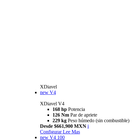
XDiavel
new
V4
XDiavel V4
168 hp
Potencia
126 Nm
Par de apriete
229 kg
Peso húmedo (sin combustible)
Desde $661,900 MXN
i
Configurar
Lee Mas
new
V4 100