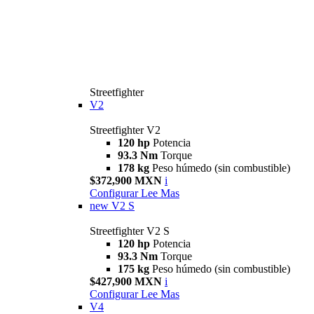
Streetfighter
V2
Streetfighter V2
120 hp
Potencia
93.3 Nm
Torque
178 kg
Peso húmedo (sin combustible)
$372,900 MXN
i
Configurar
Lee Mas
new
V2 S
Streetfighter V2 S
120 hp
Potencia
93.3 Nm
Torque
175 kg
Peso húmedo (sin combustible)
$427,900 MXN
i
Configurar
Lee Mas
V4