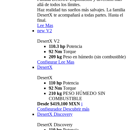
allá de todos los límites.
Haz realidad tus sueños más salvajes. La familia
DesertX te acompañará a todas partes. Hasta el
final.
Lee Mas
new
V2
DesertX V2
110.3 hp
Potencia
92 Nm
Torque
209 kg
Peso en húmedo (sin combustible)
Configurar
Lee Mas
DesertX
DesertX
110 hp
Potencia
92 Nm
Torque
210 kg
PESO HÚMEDO SIN
COMBUSTIBLE
Desde $419,100 MXN
i
Configurador
Descubrir más
DesertX Discovery
DesertX Discovery
110 hp
Potencia