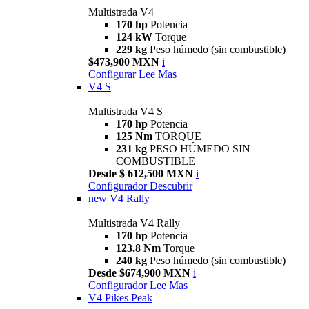
Multistrada V4
170 hp
Potencia
124 kW
Torque
229 kg
Peso húmedo (sin combustible)
$473,900 MXN
i
Configurar
Lee Mas
V4 S
Multistrada V4 S
170 hp
Potencia
125 Nm
TORQUE
231 kg
PESO HÚMEDO SIN
COMBUSTIBLE
Desde $ 612,500 MXN
i
Configurador
Descubrir
new
V4 Rally
Multistrada V4 Rally
170 hp
Potencia
123.8 Nm
Torque
240 kg
Peso húmedo (sin combustible)
Desde $674,900 MXN
i
Configurador
Lee Mas
V4 Pikes Peak