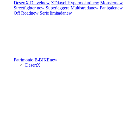
DesertX
Diavel
new
XDiavel
Hypermotard
new
Monster
new
Streetfighter
new
Superleggera
Multistrada
new
Panigale
new
Off Road
new
Serie limitada
new
Patrimonio
E-BIKE
new
DesertX