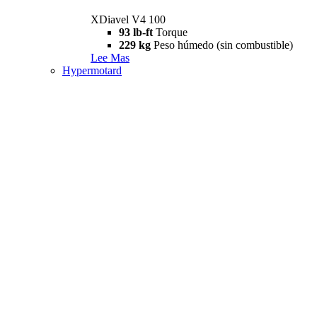
XDiavel V4 100
93 lb-ft
Torque
229 kg
Peso húmedo (sin combustible)
Lee Mas
Hypermotard