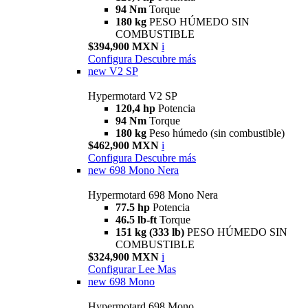
94 Nm
Torque
180 kg
PESO HÚMEDO SIN
COMBUSTIBLE
$394,900 MXN
i
Configura
Descubre más
new
V2 SP
Hypermotard V2 SP
120,4 hp
Potencia
94 Nm
Torque
180 kg
Peso húmedo (sin combustible)
$462,900 MXN
i
Configura
Descubre más
new
698 Mono Nera
Hypermotard 698 Mono Nera
77.5 hp
Potencia
46.5 lb-ft
Torque
151 kg (333 lb)
PESO HÚMEDO SIN
COMBUSTIBLE
$324,900 MXN
i
Configurar
Lee Mas
new
698 Mono
Hypermotard 698 Mono