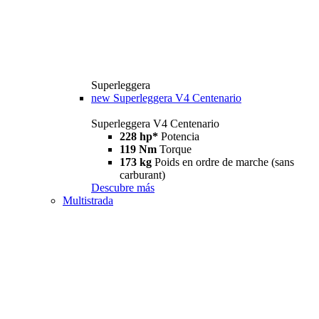
Superleggera
new
Superleggera V4 Centenario
Superleggera V4 Centenario
228 hp*
Potencia
119 Nm
Torque
173 kg
Poids en ordre de marche (sans
carburant)
Descubre más
Multistrada