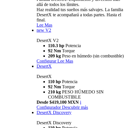
allá de todos los límites.
Haz realidad tus sueños más salvajes. La familia
DesertX te acompañará a todas partes. Hasta el
final.
Lee Mas
new
V2
DesertX V2
110.3 hp
Potencia
92 Nm
Torque
209 kg
Peso en húmedo (sin combustible)
Configurar
Lee Mas
DesertX
DesertX
110 hp
Potencia
92 Nm
Torque
210 kg
PESO HÚMEDO SIN
COMBUSTIBLE
Desde $419,100 MXN
i
Configurador
Descubrir más
DesertX Discovery
DesertX Discovery
110 hp
Potencia