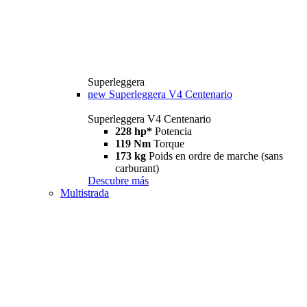
Superleggera
new
Superleggera V4 Centenario
Superleggera V4 Centenario
228 hp*
Potencia
119 Nm
Torque
173 kg
Poids en ordre de marche (sans
carburant)
Descubre más
Multistrada