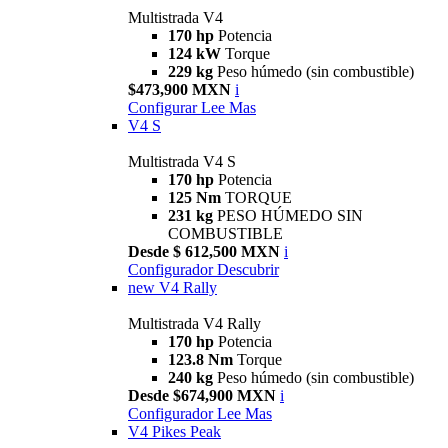
Multistrada V4
170 hp
Potencia
124 kW
Torque
229 kg
Peso húmedo (sin combustible)
$473,900 MXN
i
Configurar
Lee Mas
V4 S
Multistrada V4 S
170 hp
Potencia
125 Nm
TORQUE
231 kg
PESO HÚMEDO SIN
COMBUSTIBLE
Desde $ 612,500 MXN
i
Configurador
Descubrir
new
V4 Rally
Multistrada V4 Rally
170 hp
Potencia
123.8 Nm
Torque
240 kg
Peso húmedo (sin combustible)
Desde $674,900 MXN
i
Configurador
Lee Mas
V4 Pikes Peak