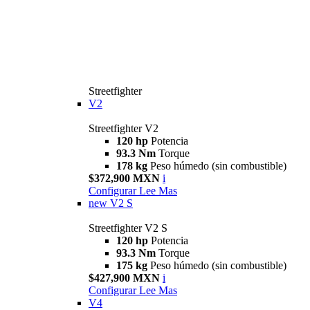
Streetfighter
V2
Streetfighter V2
120 hp
Potencia
93.3 Nm
Torque
178 kg
Peso húmedo (sin combustible)
$372,900 MXN
i
Configurar
Lee Mas
new
V2 S
Streetfighter V2 S
120 hp
Potencia
93.3 Nm
Torque
175 kg
Peso húmedo (sin combustible)
$427,900 MXN
i
Configurar
Lee Mas
V4