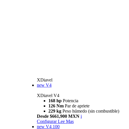
XDiavel
new
V4
XDiavel V4
168 hp
Potencia
126 Nm
Par de apriete
229 kg
Peso húmedo (sin combustible)
Desde $661,900 MXN
i
Configurar
Lee Mas
new
V4 100