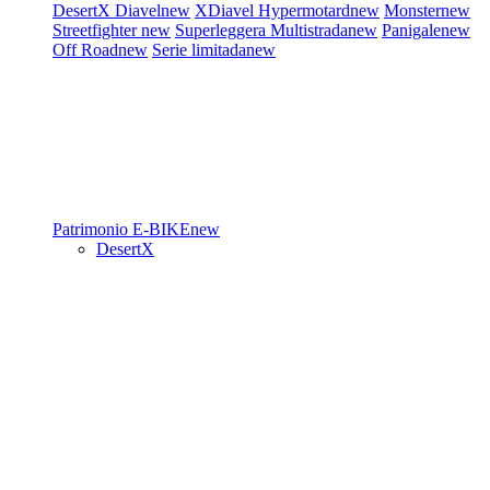
DesertX
Diavel
new
XDiavel
Hypermotard
new
Monster
new
Streetfighter
new
Superleggera
Multistrada
new
Panigale
new
Off Road
new
Serie limitada
new
Patrimonio
E-BIKE
new
DesertX