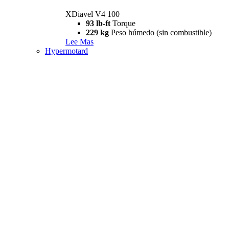
XDiavel V4 100
93 lb-ft
Torque
229 kg
Peso húmedo (sin combustible)
Lee Mas
Hypermotard