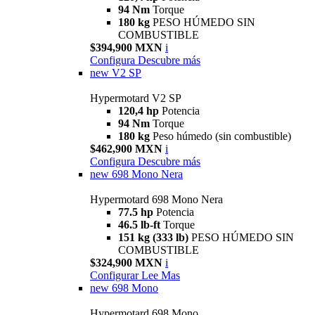
94 Nm
Torque
180 kg
PESO HÚMEDO SIN
COMBUSTIBLE
$394,900 MXN
i
Configura
Descubre más
new
V2 SP
Hypermotard V2 SP
120,4 hp
Potencia
94 Nm
Torque
180 kg
Peso húmedo (sin combustible)
$462,900 MXN
i
Configura
Descubre más
new
698 Mono Nera
Hypermotard 698 Mono Nera
77.5 hp
Potencia
46.5 lb-ft
Torque
151 kg (333 lb)
PESO HÚMEDO SIN
COMBUSTIBLE
$324,900 MXN
i
Configurar
Lee Mas
new
698 Mono
Hypermotard 698 Mono