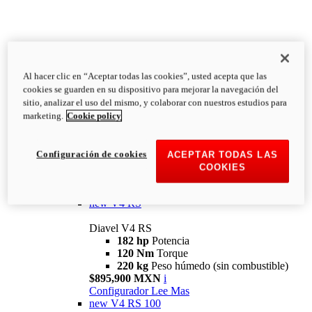
Al hacer clic en “Aceptar todas las cookies”, usted acepta que las
Diavel
cookies se guarden en su dispositivo para mejorar la navegación del
V4
sitio, analizar el uso del mismo, y colaborar con nuestros estudios para
Diavel V4
marketing.
Cookie policy
168 hp
Potencia
126 Nm
Torque
223 kg
PESO HÚMEDO SIN
Configuración de cookies
ACEPTAR TODAS LAS
COMBUSTIBLE
COOKIES
Desde $616,900 MXN
i
Configurador
Lee Mas
new
V4 RS
Diavel V4 RS
182 hp
Potencia
120 Nm
Torque
220 kg
Peso húmedo (sin combustible)
$895,900 MXN
i
Configurador
Lee Mas
new
V4 RS 100