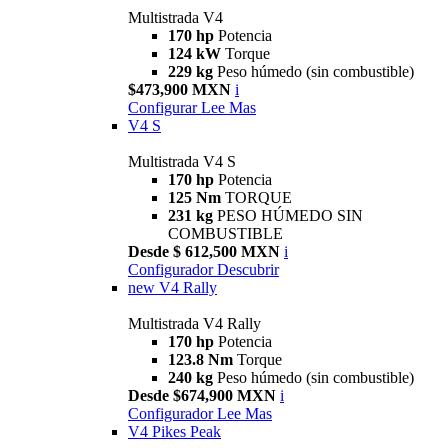
Multistrada V4
170 hp
Potencia
124 kW
Torque
229 kg
Peso húmedo (sin combustible)
$473,900 MXN
i
Configurar
Lee Mas
V4 S
Multistrada V4 S
170 hp
Potencia
125 Nm
TORQUE
231 kg
PESO HÚMEDO SIN
COMBUSTIBLE
Desde $ 612,500 MXN
i
Configurador
Descubrir
new
V4 Rally
Multistrada V4 Rally
170 hp
Potencia
123.8 Nm
Torque
240 kg
Peso húmedo (sin combustible)
Desde $674,900 MXN
i
Configurador
Lee Mas
V4 Pikes Peak