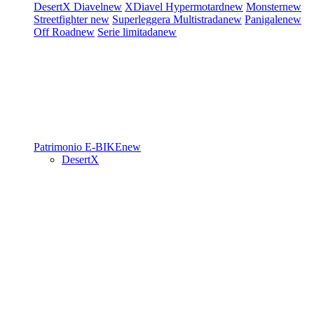
DesertX
Diavel
new
XDiavel
Hypermotard
new
Monster
new
Streetfighter
new
Superleggera
Multistrada
new
Panigale
new
Off Road
new
Serie limitada
new
Patrimonio
E-BIKE
new
DesertX