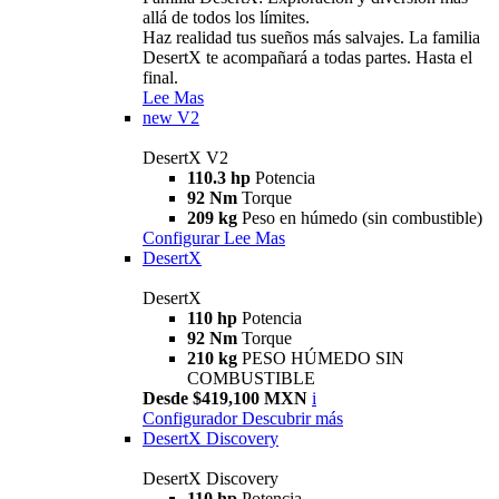
allá de todos los límites.
Haz realidad tus sueños más salvajes. La familia
DesertX te acompañará a todas partes. Hasta el
final.
Lee Mas
new
V2
DesertX V2
110.3 hp
Potencia
92 Nm
Torque
209 kg
Peso en húmedo (sin combustible)
Configurar
Lee Mas
DesertX
DesertX
110 hp
Potencia
92 Nm
Torque
210 kg
PESO HÚMEDO SIN
COMBUSTIBLE
Desde $419,100 MXN
i
Configurador
Descubrir más
DesertX Discovery
DesertX Discovery
110 hp
Potencia