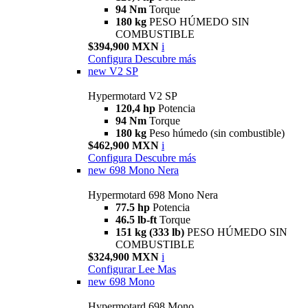
94 Nm
Torque
180 kg
PESO HÚMEDO SIN
COMBUSTIBLE
$394,900 MXN
i
Configura
Descubre más
new
V2 SP
Hypermotard V2 SP
120,4 hp
Potencia
94 Nm
Torque
180 kg
Peso húmedo (sin combustible)
$462,900 MXN
i
Configura
Descubre más
new
698 Mono Nera
Hypermotard 698 Mono Nera
77.5 hp
Potencia
46.5 lb-ft
Torque
151 kg (333 lb)
PESO HÚMEDO SIN
COMBUSTIBLE
$324,900 MXN
i
Configurar
Lee Mas
new
698 Mono
Hypermotard 698 Mono