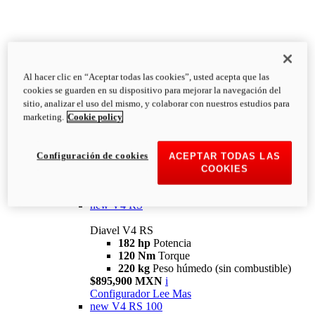
Al hacer clic en “Aceptar todas las cookies”, usted acepta que las
Diavel
cookies se guarden en su dispositivo para mejorar la navegación del
V4
sitio, analizar el uso del mismo, y colaborar con nuestros estudios para
Diavel V4
marketing.
Cookie policy
168 hp
Potencia
126 Nm
Torque
223 kg
PESO HÚMEDO SIN
Configuración de cookies
ACEPTAR TODAS LAS
COMBUSTIBLE
COOKIES
Desde $616,900 MXN
i
Configurador
Lee Mas
new
V4 RS
Diavel V4 RS
182 hp
Potencia
120 Nm
Torque
220 kg
Peso húmedo (sin combustible)
$895,900 MXN
i
Configurador
Lee Mas
new
V4 RS 100