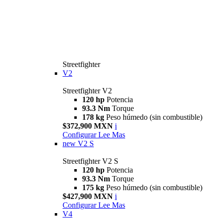
Streetfighter
V2
Streetfighter V2
120 hp
Potencia
93.3 Nm
Torque
178 kg
Peso húmedo (sin combustible)
$372,900 MXN
i
Configurar
Lee Mas
new
V2 S
Streetfighter V2 S
120 hp
Potencia
93.3 Nm
Torque
175 kg
Peso húmedo (sin combustible)
$427,900 MXN
i
Configurar
Lee Mas
V4