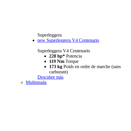
Superleggera
new
Superleggera V4 Centenario
Superleggera V4 Centenario
228 hp*
Potencia
119 Nm
Torque
173 kg
Poids en ordre de marche (sans
carburant)
Descubre más
Multistrada