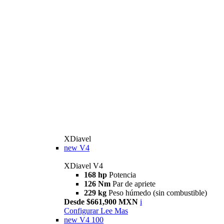
XDiavel
new
V4
XDiavel V4
168 hp
Potencia
126 Nm
Par de apriete
229 kg
Peso húmedo (sin combustible)
Desde $661,900 MXN
i
Configurar
Lee Mas
new
V4 100