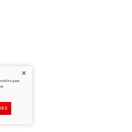
positivo para
ara
IES