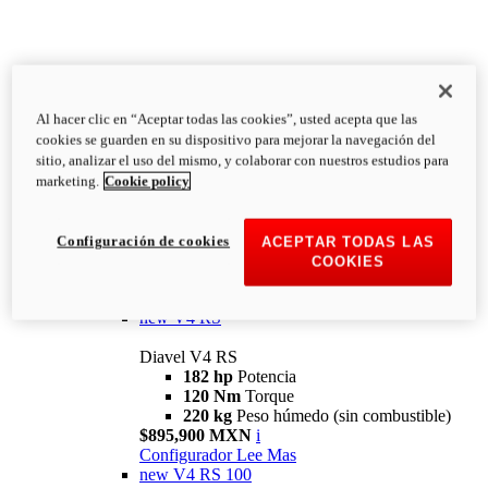
Al hacer clic en “Aceptar todas las cookies”, usted acepta que las
Diavel
cookies se guarden en su dispositivo para mejorar la navegación del
V4
sitio, analizar el uso del mismo, y colaborar con nuestros estudios para
Diavel V4
marketing.
Cookie policy
168 hp
Potencia
126 Nm
Torque
223 kg
PESO HÚMEDO SIN
Configuración de cookies
ACEPTAR TODAS LAS
COMBUSTIBLE
COOKIES
Desde $616,900 MXN
i
Configurador
Lee Mas
new
V4 RS
Diavel V4 RS
182 hp
Potencia
120 Nm
Torque
220 kg
Peso húmedo (sin combustible)
$895,900 MXN
i
Configurador
Lee Mas
new
V4 RS 100