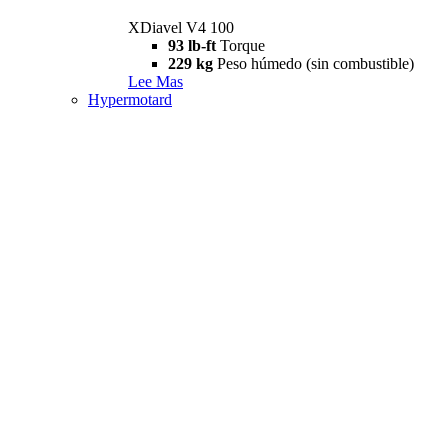
XDiavel V4 100
93 lb-ft
Torque
229 kg
Peso húmedo (sin combustible)
Lee Mas
Hypermotard