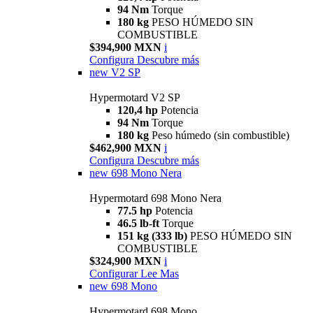
94 Nm
Torque
180 kg
PESO HÚMEDO SIN
COMBUSTIBLE
$394,900 MXN
i
Configura
Descubre más
new
V2 SP
Hypermotard V2 SP
120,4 hp
Potencia
94 Nm
Torque
180 kg
Peso húmedo (sin combustible)
$462,900 MXN
i
Configura
Descubre más
new
698 Mono Nera
Hypermotard 698 Mono Nera
77.5 hp
Potencia
46.5 lb-ft
Torque
151 kg (333 lb)
PESO HÚMEDO SIN
COMBUSTIBLE
$324,900 MXN
i
Configurar
Lee Mas
new
698 Mono
Hypermotard 698 Mono