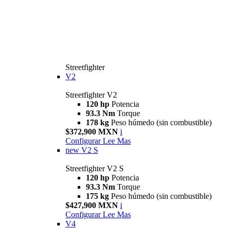
Streetfighter
V2
Streetfighter V2
120 hp
Potencia
93.3 Nm
Torque
178 kg
Peso húmedo (sin combustible)
$372,900 MXN
i
Configurar
Lee Mas
new
V2 S
Streetfighter V2 S
120 hp
Potencia
93.3 Nm
Torque
175 kg
Peso húmedo (sin combustible)
$427,900 MXN
i
Configurar
Lee Mas
V4