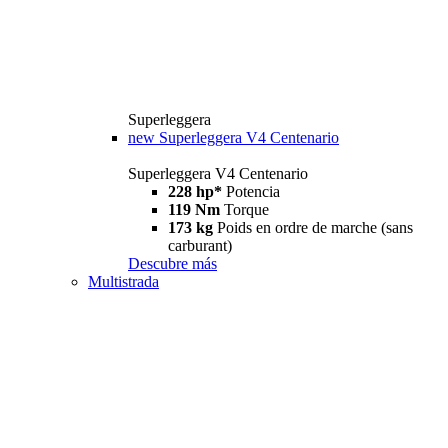
Superleggera
new
Superleggera V4 Centenario
Superleggera V4 Centenario
228 hp*
Potencia
119 Nm
Torque
173 kg
Poids en ordre de marche (sans
carburant)
Descubre más
Multistrada