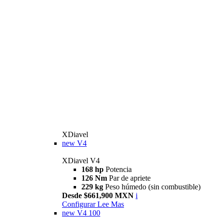
XDiavel
new
V4
XDiavel V4
168 hp
Potencia
126 Nm
Par de apriete
229 kg
Peso húmedo (sin combustible)
Desde $661,900 MXN
i
Configurar
Lee Mas
new
V4 100