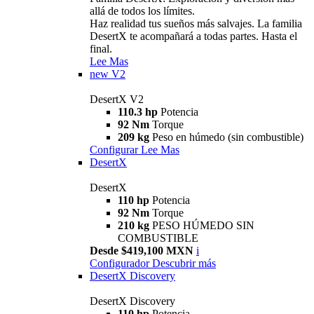
allá de todos los límites.
Haz realidad tus sueños más salvajes. La familia
DesertX te acompañará a todas partes. Hasta el
final.
Lee Mas
new
V2
DesertX V2
110.3 hp
Potencia
92 Nm
Torque
209 kg
Peso en húmedo (sin combustible)
Configurar
Lee Mas
DesertX
DesertX
110 hp
Potencia
92 Nm
Torque
210 kg
PESO HÚMEDO SIN
COMBUSTIBLE
Desde $419,100 MXN
i
Configurador
Descubrir más
DesertX Discovery
DesertX Discovery
110 hp
Potencia