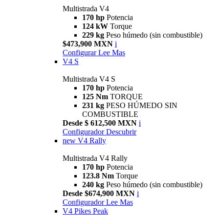
Multistrada V4
170 hp
Potencia
124 kW
Torque
229 kg
Peso húmedo (sin combustible)
$473,900 MXN
i
Configurar
Lee Mas
V4 S
Multistrada V4 S
170 hp
Potencia
125 Nm
TORQUE
231 kg
PESO HÚMEDO SIN
COMBUSTIBLE
Desde $ 612,500 MXN
i
Configurador
Descubrir
new
V4 Rally
Multistrada V4 Rally
170 hp
Potencia
123.8 Nm
Torque
240 kg
Peso húmedo (sin combustible)
Desde $674,900 MXN
i
Configurador
Lee Mas
V4 Pikes Peak