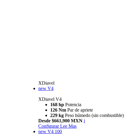
XDiavel
new
V4
XDiavel V4
168 hp
Potencia
126 Nm
Par de apriete
229 kg
Peso húmedo (sin combustible)
Desde $661,900 MXN
i
Configurar
Lee Mas
new
V4 100