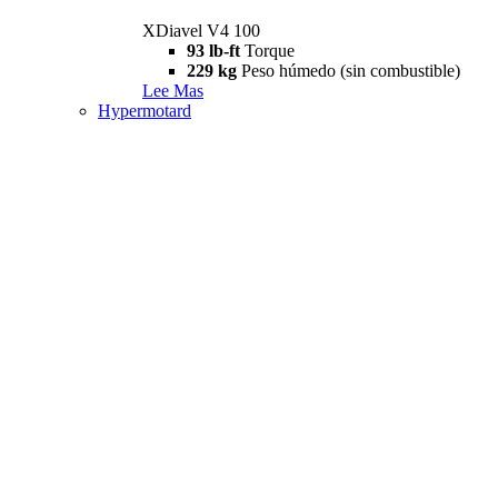
XDiavel V4 100
93 lb-ft
Torque
229 kg
Peso húmedo (sin combustible)
Lee Mas
Hypermotard