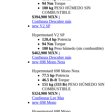
94 Nm
Torque
180 kg
PESO HÚMEDO SIN
COMBUSTIBLE
$394,900 MXN
i
Configura
Descubre más
new
V2 SP
Hypermotard V2 SP
120,4 hp
Potencia
94 Nm
Torque
180 kg
Peso húmedo (sin combustible)
$462,900 MXN
i
Configura
Descubre más
new
698 Mono Nera
Hypermotard 698 Mono Nera
77.5 hp
Potencia
46.5 lb-ft
Torque
151 kg (333 lb)
PESO HÚMEDO SIN
COMBUSTIBLE
$324,900 MXN
i
Configurar
Lee Mas
new
698 Mono
Hypermotard 698 Mono