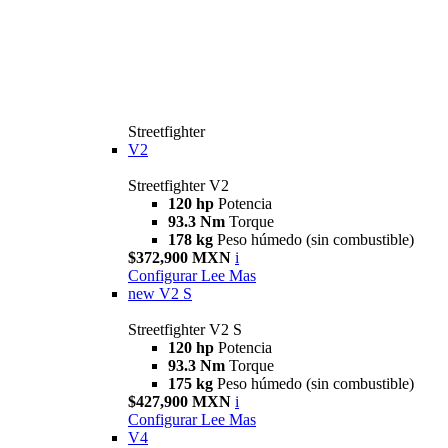
Streetfighter
V2
Streetfighter V2
120 hp
Potencia
93.3 Nm
Torque
178 kg
Peso húmedo (sin combustible)
$372,900 MXN
i
Configurar
Lee Mas
new
V2 S
Streetfighter V2 S
120 hp
Potencia
93.3 Nm
Torque
175 kg
Peso húmedo (sin combustible)
$427,900 MXN
i
Configurar
Lee Mas
V4