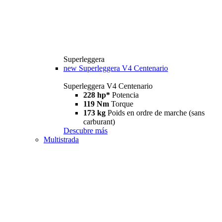
Superleggera
new
Superleggera V4 Centenario
Superleggera V4 Centenario
228 hp*
Potencia
119 Nm
Torque
173 kg
Poids en ordre de marche (sans
carburant)
Descubre más
Multistrada