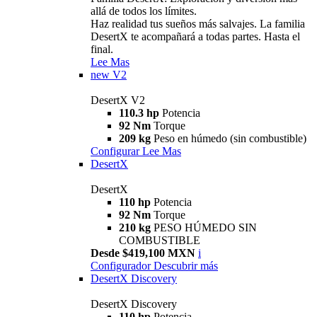
allá de todos los límites.
Haz realidad tus sueños más salvajes. La familia
DesertX te acompañará a todas partes. Hasta el
final.
Lee Mas
new
V2
DesertX V2
110.3 hp
Potencia
92 Nm
Torque
209 kg
Peso en húmedo (sin combustible)
Configurar
Lee Mas
DesertX
DesertX
110 hp
Potencia
92 Nm
Torque
210 kg
PESO HÚMEDO SIN
COMBUSTIBLE
Desde $419,100 MXN
i
Configurador
Descubrir más
DesertX Discovery
DesertX Discovery
110 hp
Potencia