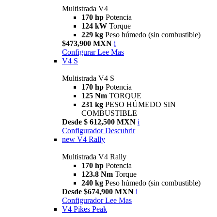
Multistrada V4
170 hp
Potencia
124 kW
Torque
229 kg
Peso húmedo (sin combustible)
$473,900 MXN
i
Configurar
Lee Mas
V4 S
Multistrada V4 S
170 hp
Potencia
125 Nm
TORQUE
231 kg
PESO HÚMEDO SIN
COMBUSTIBLE
Desde $ 612,500 MXN
i
Configurador
Descubrir
new
V4 Rally
Multistrada V4 Rally
170 hp
Potencia
123.8 Nm
Torque
240 kg
Peso húmedo (sin combustible)
Desde $674,900 MXN
i
Configurador
Lee Mas
V4 Pikes Peak