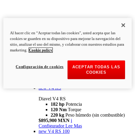
Al hacer clic en “Aceptar todas las cookies”, usted acepta que las
Diavel
cookies se guarden en su dispositivo para mejorar la navegación del
V4
sitio, analizar el uso del mismo, y colaborar con nuestros estudios para
Diavel V4
marketing.
Cookie policy
168 hp
Potencia
126 Nm
Torque
223 kg
PESO HÚMEDO SIN
Configuración de cookies
ACEPTAR TODAS LAS
COMBUSTIBLE
COOKIES
Desde $616,900 MXN
i
Configurador
Lee Mas
new
V4 RS
Diavel V4 RS
182 hp
Potencia
120 Nm
Torque
220 kg
Peso húmedo (sin combustible)
$895,900 MXN
i
Configurador
Lee Mas
new
V4 RS 100