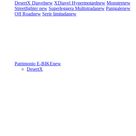
DesertX
Diavel
new
XDiavel
Hypermotard
new
Monster
new
Streetfighter
new
Superleggera
Multistrada
new
Panigale
new
Off Road
new
Serie limitada
new
Patrimonio
E-BIKE
new
DesertX