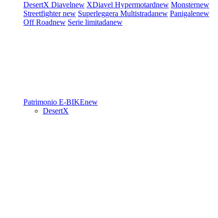
DesertX
Diavel
new
XDiavel
Hypermotard
new
Monster
new
Streetfighter
new
Superleggera
Multistrada
new
Panigale
new
Off Road
new
Serie limitada
new
Patrimonio
E-BIKE
new
DesertX