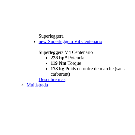
Superleggera
new
Superleggera V4 Centenario
Superleggera V4 Centenario
228 hp*
Potencia
119 Nm
Torque
173 kg
Poids en ordre de marche (sans
carburant)
Descubre más
Multistrada