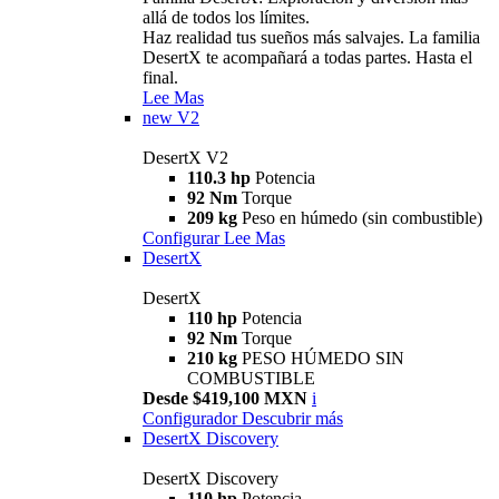
allá de todos los límites.
Haz realidad tus sueños más salvajes. La familia
DesertX te acompañará a todas partes. Hasta el
final.
Lee Mas
new
V2
DesertX V2
110.3 hp
Potencia
92 Nm
Torque
209 kg
Peso en húmedo (sin combustible)
Configurar
Lee Mas
DesertX
DesertX
110 hp
Potencia
92 Nm
Torque
210 kg
PESO HÚMEDO SIN
COMBUSTIBLE
Desde $419,100 MXN
i
Configurador
Descubrir más
DesertX Discovery
DesertX Discovery
110 hp
Potencia