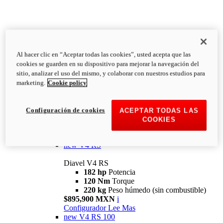
Al hacer clic en “Aceptar todas las cookies”, usted acepta que las
Diavel
cookies se guarden en su dispositivo para mejorar la navegación del
V4
sitio, analizar el uso del mismo, y colaborar con nuestros estudios para
Diavel V4
marketing.
Cookie policy
168 hp
Potencia
126 Nm
Torque
223 kg
PESO HÚMEDO SIN
Configuración de cookies
ACEPTAR TODAS LAS
COMBUSTIBLE
COOKIES
Desde $616,900 MXN
i
Configurador
Lee Mas
new
V4 RS
Diavel V4 RS
182 hp
Potencia
120 Nm
Torque
220 kg
Peso húmedo (sin combustible)
$895,900 MXN
i
Configurador
Lee Mas
new
V4 RS 100