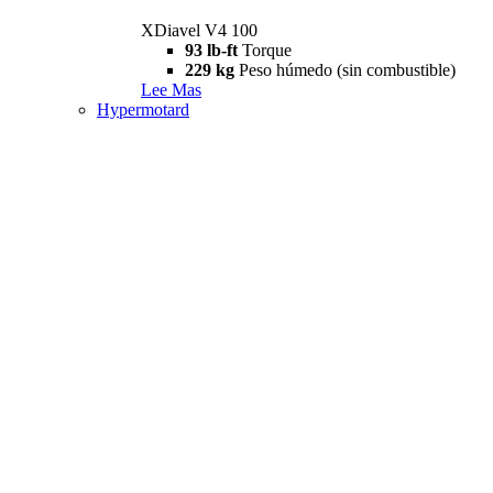
XDiavel V4 100
93 lb-ft
Torque
229 kg
Peso húmedo (sin combustible)
Lee Mas
Hypermotard