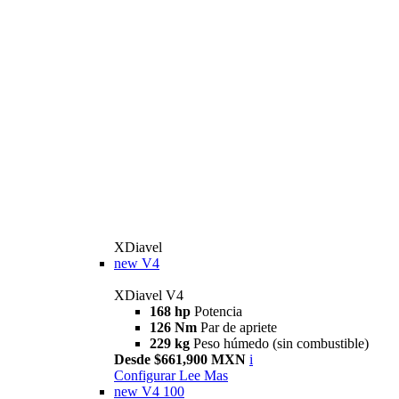
XDiavel
new
V4
XDiavel V4
168 hp
Potencia
126 Nm
Par de apriete
229 kg
Peso húmedo (sin combustible)
Desde $661,900 MXN
i
Configurar
Lee Mas
new
V4 100