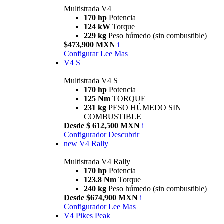
Multistrada V4
170 hp
Potencia
124 kW
Torque
229 kg
Peso húmedo (sin combustible)
$473,900 MXN
i
Configurar
Lee Mas
V4 S
Multistrada V4 S
170 hp
Potencia
125 Nm
TORQUE
231 kg
PESO HÚMEDO SIN
COMBUSTIBLE
Desde $ 612,500 MXN
i
Configurador
Descubrir
new
V4 Rally
Multistrada V4 Rally
170 hp
Potencia
123.8 Nm
Torque
240 kg
Peso húmedo (sin combustible)
Desde $674,900 MXN
i
Configurador
Lee Mas
V4 Pikes Peak