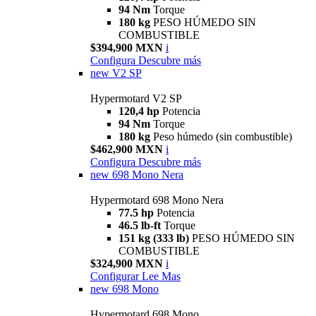
94 Nm
Torque
180 kg
PESO HÚMEDO SIN
COMBUSTIBLE
$394,900 MXN
i
Configura
Descubre más
new
V2 SP
Hypermotard V2 SP
120,4 hp
Potencia
94 Nm
Torque
180 kg
Peso húmedo (sin combustible)
$462,900 MXN
i
Configura
Descubre más
new
698 Mono Nera
Hypermotard 698 Mono Nera
77.5 hp
Potencia
46.5 lb-ft
Torque
151 kg (333 lb)
PESO HÚMEDO SIN
COMBUSTIBLE
$324,900 MXN
i
Configurar
Lee Mas
new
698 Mono
Hypermotard 698 Mono