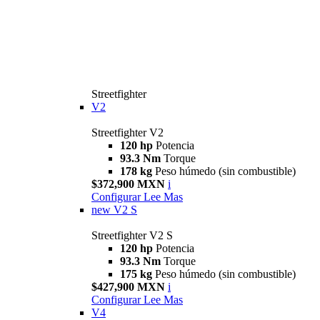
Streetfighter
V2
Streetfighter V2
120 hp
Potencia
93.3 Nm
Torque
178 kg
Peso húmedo (sin combustible)
$372,900 MXN
i
Configurar
Lee Mas
new
V2 S
Streetfighter V2 S
120 hp
Potencia
93.3 Nm
Torque
175 kg
Peso húmedo (sin combustible)
$427,900 MXN
i
Configurar
Lee Mas
V4