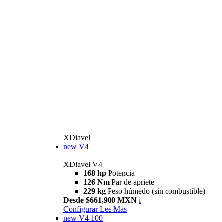
XDiavel
new
V4
XDiavel V4
168 hp
Potencia
126 Nm
Par de apriete
229 kg
Peso húmedo (sin combustible)
Desde $661,900 MXN
i
Configurar
Lee Mas
new
V4 100