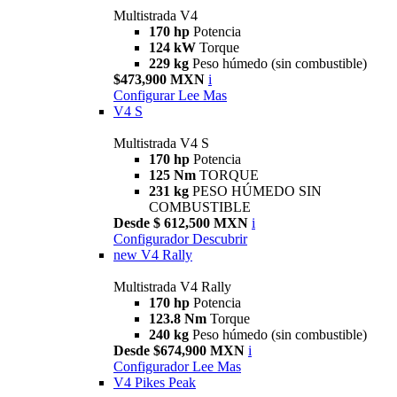
Multistrada V4
170 hp
Potencia
124 kW
Torque
229 kg
Peso húmedo (sin combustible)
$473,900 MXN
i
Configurar
Lee Mas
V4 S
Multistrada V4 S
170 hp
Potencia
125 Nm
TORQUE
231 kg
PESO HÚMEDO SIN
COMBUSTIBLE
Desde $ 612,500 MXN
i
Configurador
Descubrir
new
V4 Rally
Multistrada V4 Rally
170 hp
Potencia
123.8 Nm
Torque
240 kg
Peso húmedo (sin combustible)
Desde $674,900 MXN
i
Configurador
Lee Mas
V4 Pikes Peak