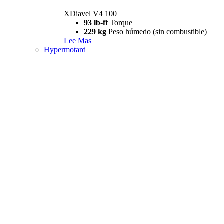
XDiavel V4 100
93 lb-ft
Torque
229 kg
Peso húmedo (sin combustible)
Lee Mas
Hypermotard