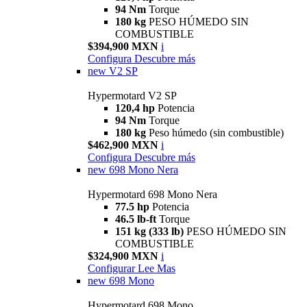
94 Nm
Torque
180 kg
PESO HÚMEDO SIN
COMBUSTIBLE
$394,900 MXN
i
Configura
Descubre más
new
V2 SP
Hypermotard V2 SP
120,4 hp
Potencia
94 Nm
Torque
180 kg
Peso húmedo (sin combustible)
$462,900 MXN
i
Configura
Descubre más
new
698 Mono Nera
Hypermotard 698 Mono Nera
77.5 hp
Potencia
46.5 lb-ft
Torque
151 kg (333 lb)
PESO HÚMEDO SIN
COMBUSTIBLE
$324,900 MXN
i
Configurar
Lee Mas
new
698 Mono
Hypermotard 698 Mono