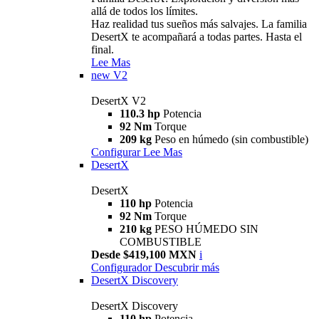
allá de todos los límites.
Haz realidad tus sueños más salvajes. La familia
DesertX te acompañará a todas partes. Hasta el
final.
Lee Mas
new
V2
DesertX V2
110.3 hp
Potencia
92 Nm
Torque
209 kg
Peso en húmedo (sin combustible)
Configurar
Lee Mas
DesertX
DesertX
110 hp
Potencia
92 Nm
Torque
210 kg
PESO HÚMEDO SIN
COMBUSTIBLE
Desde $419,100 MXN
i
Configurador
Descubrir más
DesertX Discovery
DesertX Discovery
110 hp
Potencia