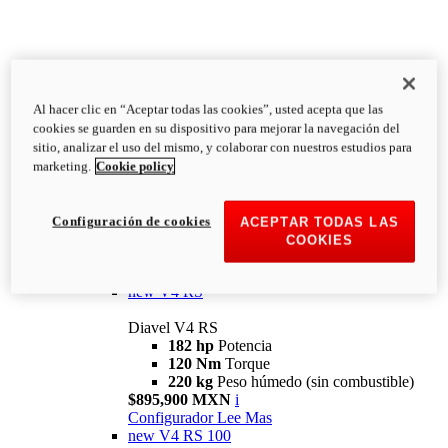
Al hacer clic en “Aceptar todas las cookies”, usted acepta que las
Diavel
cookies se guarden en su dispositivo para mejorar la navegación del
V4
sitio, analizar el uso del mismo, y colaborar con nuestros estudios para
Diavel V4
marketing.
Cookie policy
168 hp
Potencia
126 Nm
Torque
223 kg
PESO HÚMEDO SIN
Configuración de cookies
ACEPTAR TODAS LAS
COMBUSTIBLE
COOKIES
Desde $616,900 MXN
i
Configurador
Lee Mas
new
V4 RS
Diavel V4 RS
182 hp
Potencia
120 Nm
Torque
220 kg
Peso húmedo (sin combustible)
$895,900 MXN
i
Configurador
Lee Mas
new
V4 RS 100