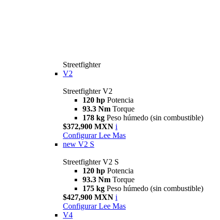
Streetfighter
V2
Streetfighter V2
120 hp
Potencia
93.3 Nm
Torque
178 kg
Peso húmedo (sin combustible)
$372,900 MXN
i
Configurar
Lee Mas
new
V2 S
Streetfighter V2 S
120 hp
Potencia
93.3 Nm
Torque
175 kg
Peso húmedo (sin combustible)
$427,900 MXN
i
Configurar
Lee Mas
V4