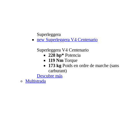
Superleggera
new
Superleggera V4 Centenario
Superleggera V4 Centenario
228 hp*
Potencia
119 Nm
Torque
173 kg
Poids en ordre de marche (sans
carburant)
Descubre más
Multistrada