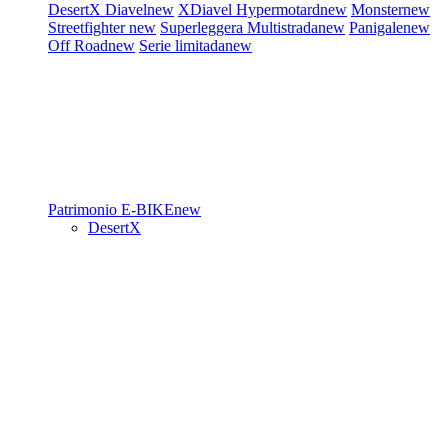
DesertX
Diavel
new
XDiavel
Hypermotard
new
Monster
new
Streetfighter
new
Superleggera
Multistrada
new
Panigale
new
Off Road
new
Serie limitada
new
Patrimonio
E-BIKE
new
DesertX