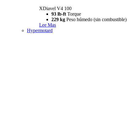
XDiavel V4 100
93 lb-ft
Torque
229 kg
Peso húmedo (sin combustible)
Lee Mas
Hypermotard