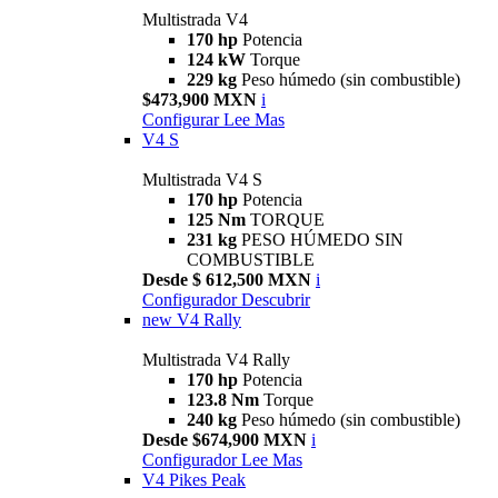
Multistrada V4
170 hp
Potencia
124 kW
Torque
229 kg
Peso húmedo (sin combustible)
$473,900 MXN
i
Configurar
Lee Mas
V4 S
Multistrada V4 S
170 hp
Potencia
125 Nm
TORQUE
231 kg
PESO HÚMEDO SIN
COMBUSTIBLE
Desde $ 612,500 MXN
i
Configurador
Descubrir
new
V4 Rally
Multistrada V4 Rally
170 hp
Potencia
123.8 Nm
Torque
240 kg
Peso húmedo (sin combustible)
Desde $674,900 MXN
i
Configurador
Lee Mas
V4 Pikes Peak