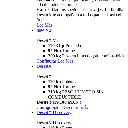
allá de todos los límites.
Haz realidad tus sueños más salvajes. La familia
DesertX te acompañará a todas partes. Hasta el
final.
Lee Mas
new
V2
DesertX V2
110.3 hp
Potencia
92 Nm
Torque
209 kg
Peso en húmedo (sin combustible)
Configurar
Lee Mas
DesertX
DesertX
110 hp
Potencia
92 Nm
Torque
210 kg
PESO HÚMEDO SIN
COMBUSTIBLE
Desde $419,100 MXN
i
Configurador
Descubrir más
DesertX Discovery
DesertX Discovery
110 hp
Potencia