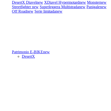
DesertX
Diavel
new
XDiavel
Hypermotard
new
Monster
new
Streetfighter
new
Superleggera
Multistrada
new
Panigale
new
Off Road
new
Serie limitada
new
Patrimonio
E-BIKE
new
DesertX