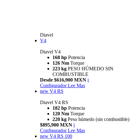
Diavel
V4
Diavel V4
168 hp
Potencia
126 Nm
Torque
223 kg
PESO HÚMEDO SIN
COMBUSTIBLE
Desde $616,900 MXN
i
Configurador
Lee Mas
new
V4 RS
Diavel V4 RS
182 hp
Potencia
120 Nm
Torque
220 kg
Peso húmedo (sin combustible)
$895,900 MXN
i
Configurador
Lee Mas
new
V4 RS 100