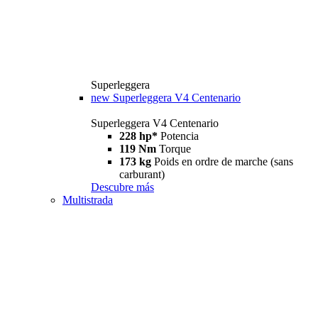
Superleggera
new
Superleggera V4 Centenario
Superleggera V4 Centenario
228 hp*
Potencia
119 Nm
Torque
173 kg
Poids en ordre de marche (sans
carburant)
Descubre más
Multistrada