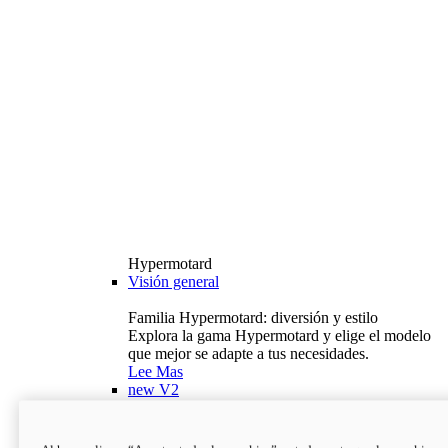
Hypermotard
Visión general
Familia Hypermotard: diversión y estilo
Explora la gama Hypermotard y elige el modelo
que mejor se adapte a tus necesidades.
Lee Mas
new
V2
Hypermotard V2
120,4 hp
Potencia