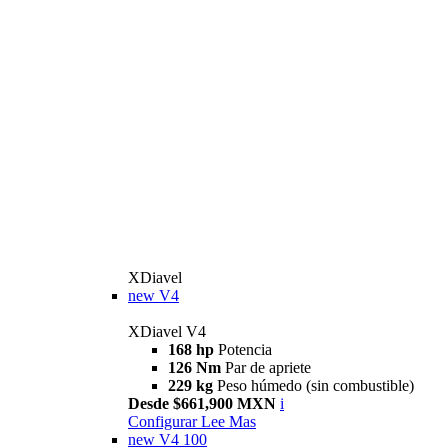
XDiavel
new
V4
XDiavel V4
168 hp
Potencia
126 Nm
Par de apriete
229 kg
Peso húmedo (sin combustible)
Desde $661,900 MXN
i
Configurar
Lee Mas
new
V4 100