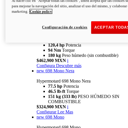
Al hacer clic en “Aceptar todas las cookies”, usted acepta que las cookies s
94 Nm
Torque
para mejorar la navegación del sitio, analizar el uso del mismo, y colaborar
180 kg
PESO HÚMEDO SIN
marketing.
Cookie policy
COMBUSTIBLE
$394,900 MXN
i
Configura
Descubre más
Configuración de cookies
ACEPTAR TODA
new
V2 SP
Hypermotard V2 SP
120,4 hp
Potencia
94 Nm
Torque
180 kg
Peso húmedo (sin combustible)
$462,900 MXN
i
Configura
Descubre más
new
698 Mono Nera
Hypermotard 698 Mono Nera
77.5 hp
Potencia
46.5 lb-ft
Torque
151 kg (333 lb)
PESO HÚMEDO SIN
COMBUSTIBLE
$324,900 MXN
i
Configurar
Lee Mas
new
698 Mono
Hypermotard 698 Mono