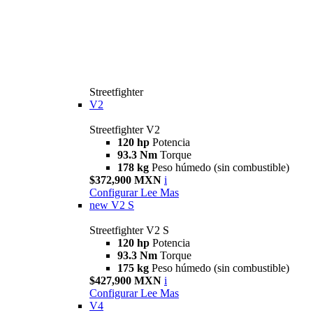
Streetfighter
V2
Streetfighter V2
120 hp
Potencia
93.3 Nm
Torque
178 kg
Peso húmedo (sin combustible)
$372,900 MXN
i
Configurar
Lee Mas
new
V2 S
Streetfighter V2 S
120 hp
Potencia
93.3 Nm
Torque
175 kg
Peso húmedo (sin combustible)
$427,900 MXN
i
Configurar
Lee Mas
V4