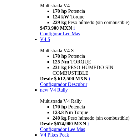
Multistrada V4
170 hp
Potencia
124 kW
Torque
229 kg
Peso húmedo (sin combustible)
$473,900 MXN
i
Configurar
Lee Mas
V4 S
Multistrada V4 S
170 hp
Potencia
125 Nm
TORQUE
231 kg
PESO HÚMEDO SIN
COMBUSTIBLE
Desde $ 612,500 MXN
i
Configurador
Descubrir
new
V4 Rally
Multistrada V4 Rally
170 hp
Potencia
123.8 Nm
Torque
240 kg
Peso húmedo (sin combustible)
Desde $674,900 MXN
i
Configurador
Lee Mas
V4 Pikes Peak