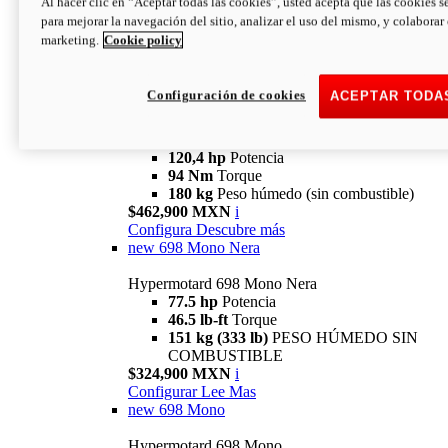
Al hacer clic en “Aceptar todas las cookies”, usted acepta que las cookies s
94 Nm
Torque
para mejorar la navegación del sitio, analizar el uso del mismo, y colaborar
180 kg
PESO HÚMEDO SIN
marketing.
Cookie policy
COMBUSTIBLE
$394,900 MXN
i
Configura
Descubre más
Configuración de cookies
ACEPTAR TODA
new
V2 SP
Hypermotard V2 SP
120,4 hp
Potencia
94 Nm
Torque
180 kg
Peso húmedo (sin combustible)
$462,900 MXN
i
Configura
Descubre más
new
698 Mono Nera
Hypermotard 698 Mono Nera
77.5 hp
Potencia
46.5 lb-ft
Torque
151 kg (333 lb)
PESO HÚMEDO SIN
COMBUSTIBLE
$324,900 MXN
i
Configurar
Lee Mas
new
698 Mono
Hypermotard 698 Mono