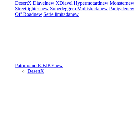
DesertX
Diavel
new
XDiavel
Hypermotard
new
Monster
new
Streetfighter
new
Superleggera
Multistrada
new
Panigale
new
Off Road
new
Serie limitada
new
Patrimonio
E-BIKE
new
DesertX