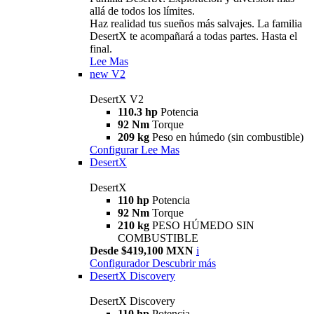
allá de todos los límites.
Haz realidad tus sueños más salvajes. La familia
DesertX te acompañará a todas partes. Hasta el
final.
Lee Mas
new
V2
DesertX V2
110.3 hp
Potencia
92 Nm
Torque
209 kg
Peso en húmedo (sin combustible)
Configurar
Lee Mas
DesertX
DesertX
110 hp
Potencia
92 Nm
Torque
210 kg
PESO HÚMEDO SIN
COMBUSTIBLE
Desde $419,100 MXN
i
Configurador
Descubrir más
DesertX Discovery
DesertX Discovery
110 hp
Potencia