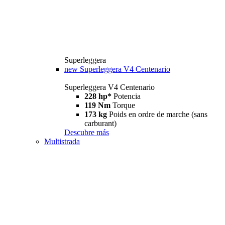
Superleggera
new
Superleggera V4 Centenario
Superleggera V4 Centenario
228 hp*
Potencia
119 Nm
Torque
173 kg
Poids en ordre de marche (sans
carburant)
Descubre más
Multistrada