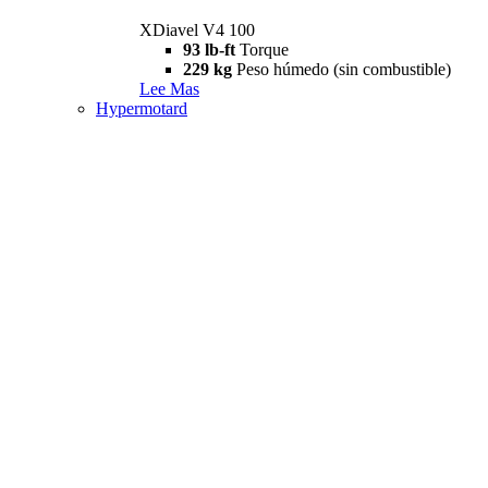
XDiavel V4 100
93 lb-ft
Torque
229 kg
Peso húmedo (sin combustible)
Lee Mas
Hypermotard