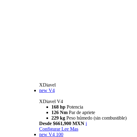
XDiavel
new
V4
XDiavel V4
168 hp
Potencia
126 Nm
Par de apriete
229 kg
Peso húmedo (sin combustible)
Desde $661,900 MXN
i
Configurar
Lee Mas
new
V4 100