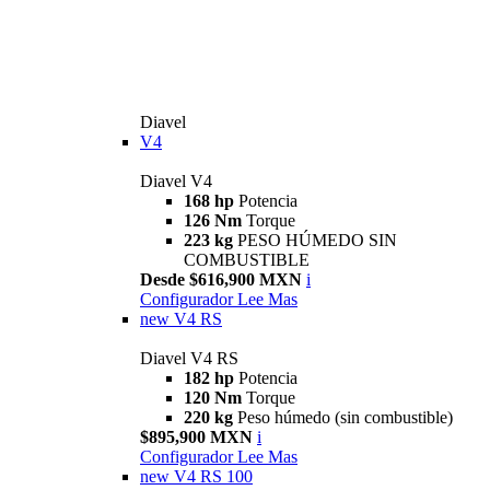
Diavel
V4
Diavel V4
168 hp
Potencia
126 Nm
Torque
223 kg
PESO HÚMEDO SIN
COMBUSTIBLE
Desde $616,900 MXN
i
Configurador
Lee Mas
new
V4 RS
Diavel V4 RS
182 hp
Potencia
120 Nm
Torque
220 kg
Peso húmedo (sin combustible)
$895,900 MXN
i
Configurador
Lee Mas
new
V4 RS 100