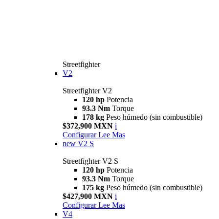
Streetfighter
V2
Streetfighter V2
120 hp
Potencia
93.3 Nm
Torque
178 kg
Peso húmedo (sin combustible)
$372,900 MXN
i
Configurar
Lee Mas
new
V2 S
Streetfighter V2 S
120 hp
Potencia
93.3 Nm
Torque
175 kg
Peso húmedo (sin combustible)
$427,900 MXN
i
Configurar
Lee Mas
V4