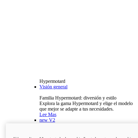
Hypermotard
Visión general
Familia Hypermotard: diversión y estilo
Explora la gama Hypermotard y elige el modelo
que mejor se adapte a tus necesidades.
Lee Mas
new
V2
Hypermotard V2
120,4 hp
Potencia