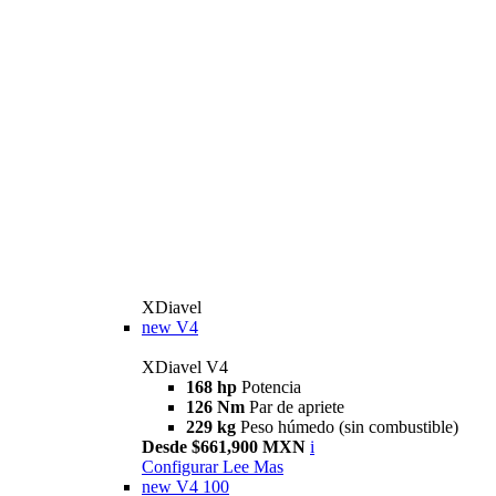
XDiavel
new
V4
XDiavel V4
168 hp
Potencia
126 Nm
Par de apriete
229 kg
Peso húmedo (sin combustible)
Desde $661,900 MXN
i
Configurar
Lee Mas
new
V4 100