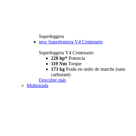
Superleggera
new
Superleggera V4 Centenario
Superleggera V4 Centenario
228 hp*
Potencia
119 Nm
Torque
173 kg
Poids en ordre de marche (sans
carburant)
Descubre más
Multistrada