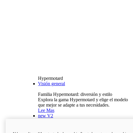
Hypermotard
Visión general
Familia Hypermotard: diversión y estilo
Explora la gama Hypermotard y elige el modelo
que mejor se adapte a tus necesidades.
Lee Mas
new
V2
Hypermotard V2
120,4 hp
Potencia