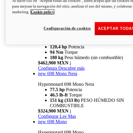
Al hacer clic en “Aceptar todas las cookies”, usted acepta que las cookies s
94 Nm
Torque
para mejorar la navegación del sitio, analizar el uso del mismo, y colaborar
180 kg
PESO HÚMEDO SIN
marketing.
Cookie policy
COMBUSTIBLE
$394,900 MXN
i
Configura
Descubre más
Configuración de cookies
ACEPTAR TODA
new
V2 SP
Hypermotard V2 SP
120,4 hp
Potencia
94 Nm
Torque
180 kg
Peso húmedo (sin combustible)
$462,900 MXN
i
Configura
Descubre más
new
698 Mono Nera
Hypermotard 698 Mono Nera
77.5 hp
Potencia
46.5 lb-ft
Torque
151 kg (333 lb)
PESO HÚMEDO SIN
COMBUSTIBLE
$324,900 MXN
i
Configurar
Lee Mas
new
698 Mono
Hypermotard 698 Mono