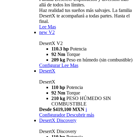
allá de todos los límites.
Haz realidad tus sueños más salvajes. La familia
DesertX te acompañará a todas partes. Hasta el
final.
Lee Mas
new
V2
DesertX V2
110.3 hp
Potencia
92 Nm
Torque
209 kg
Peso en húmedo (sin combustible)
Configurar
Lee Mas
DesertX
DesertX
110 hp
Potencia
92 Nm
Torque
210 kg
PESO HÚMEDO SIN
COMBUSTIBLE
Desde $419,100 MXN
i
Configurador
Descubrir más
DesertX Discovery
DesertX Discovery
110 hp
Potencia