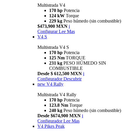
Multistrada V4
170 hp
Potencia
124 kW
Torque
229 kg
Peso húmedo (sin combustible)
$473,900 MXN
i
Configurar
Lee Mas
V4 S
Multistrada V4 S
170 hp
Potencia
125 Nm
TORQUE
231 kg
PESO HÚMEDO SIN
COMBUSTIBLE
Desde $ 612,500 MXN
i
Configurador
Descubrir
new
V4 Rally
Multistrada V4 Rally
170 hp
Potencia
123.8 Nm
Torque
240 kg
Peso húmedo (sin combustible)
Desde $674,900 MXN
i
Configurador
Lee Mas
V4 Pikes Peak