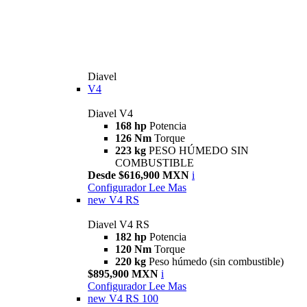
Diavel
V4
Diavel V4
168 hp
Potencia
126 Nm
Torque
223 kg
PESO HÚMEDO SIN
COMBUSTIBLE
Desde $616,900 MXN
i
Configurador
Lee Mas
new
V4 RS
Diavel V4 RS
182 hp
Potencia
120 Nm
Torque
220 kg
Peso húmedo (sin combustible)
$895,900 MXN
i
Configurador
Lee Mas
new
V4 RS 100