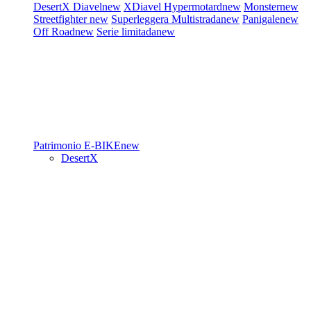
DesertX
Diavel
new
XDiavel
Hypermotard
new
Monster
new
Streetfighter
new
Superleggera
Multistrada
new
Panigale
new
Off Road
new
Serie limitada
new
Patrimonio
E-BIKE
new
DesertX