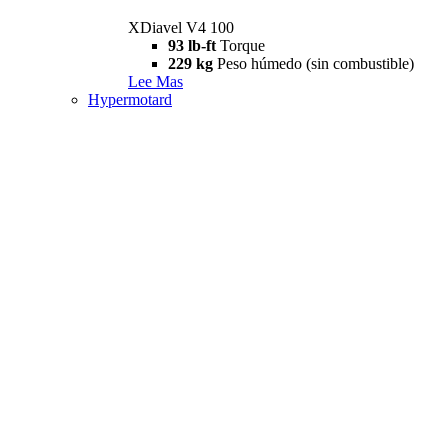
XDiavel V4 100
93 lb-ft
Torque
229 kg
Peso húmedo (sin combustible)
Lee Mas
Hypermotard