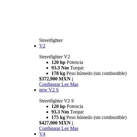
Streetfighter
V2
Streetfighter V2
120 hp
Potencia
93.3 Nm
Torque
178 kg
Peso húmedo (sin combustible)
$372,900 MXN
i
Configurar
Lee Mas
new
V2 S
Streetfighter V2 S
120 hp
Potencia
93.3 Nm
Torque
175 kg
Peso húmedo (sin combustible)
$427,900 MXN
i
Configurar
Lee Mas
V4