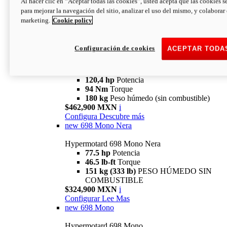
Al hacer clic en “Aceptar todas las cookies”, usted acepta que las cookies s
94 Nm
Torque
para mejorar la navegación del sitio, analizar el uso del mismo, y colaborar
180 kg
PESO HÚMEDO SIN
marketing.
Cookie policy
COMBUSTIBLE
$394,900 MXN
i
Configura
Descubre más
Configuración de cookies
ACEPTAR TODA
new
V2 SP
Hypermotard V2 SP
120,4 hp
Potencia
94 Nm
Torque
180 kg
Peso húmedo (sin combustible)
$462,900 MXN
i
Configura
Descubre más
new
698 Mono Nera
Hypermotard 698 Mono Nera
77.5 hp
Potencia
46.5 lb-ft
Torque
151 kg (333 lb)
PESO HÚMEDO SIN
COMBUSTIBLE
$324,900 MXN
i
Configurar
Lee Mas
new
698 Mono
Hypermotard 698 Mono