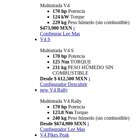
Multistrada V4
170 hp
Potencia
124 kW
Torque
229 kg
Peso húmedo (sin combustible)
$473,900 MXN
i
Configurar
Lee Mas
V4 S
Multistrada V4 S
170 hp
Potencia
125 Nm
TORQUE
231 kg
PESO HÚMEDO SIN
COMBUSTIBLE
Desde $ 612,500 MXN
i
Configurador
Descubrir
new
V4 Rally
Multistrada V4 Rally
170 hp
Potencia
123.8 Nm
Torque
240 kg
Peso húmedo (sin combustible)
Desde $674,900 MXN
i
Configurador
Lee Mas
V4 Pikes Peak