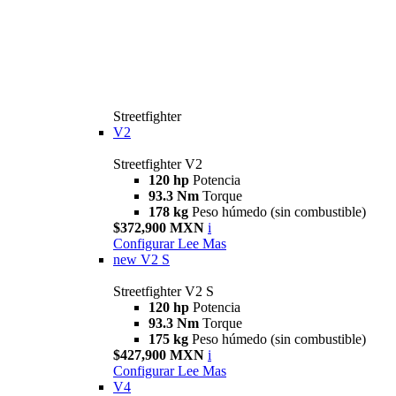
Streetfighter
V2
Streetfighter V2
120 hp
Potencia
93.3 Nm
Torque
178 kg
Peso húmedo (sin combustible)
$372,900 MXN
i
Configurar
Lee Mas
new
V2 S
Streetfighter V2 S
120 hp
Potencia
93.3 Nm
Torque
175 kg
Peso húmedo (sin combustible)
$427,900 MXN
i
Configurar
Lee Mas
V4