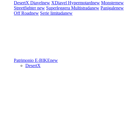
DesertX
Diavel
new
XDiavel
Hypermotard
new
Monster
new
Streetfighter
new
Superleggera
Multistrada
new
Panigale
new
Off Road
new
Serie limitada
new
Patrimonio
E-BIKE
new
DesertX