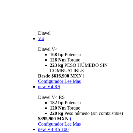
Diavel
V4
Diavel V4
168 hp
Potencia
126 Nm
Torque
223 kg
PESO HÚMEDO SIN
COMBUSTIBLE
Desde $616,900 MXN
i
Configurador
Lee Mas
new
V4 RS
Diavel V4 RS
182 hp
Potencia
120 Nm
Torque
220 kg
Peso húmedo (sin combustible)
$895,900 MXN
i
Configurador
Lee Mas
new
V4 RS 100