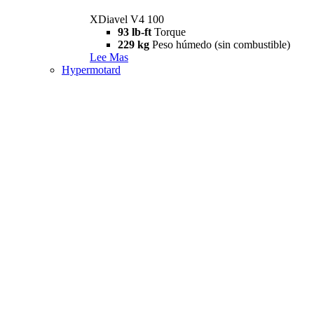
XDiavel V4 100
93 lb-ft
Torque
229 kg
Peso húmedo (sin combustible)
Lee Mas
Hypermotard