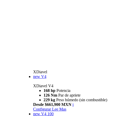
XDiavel
new
V4
XDiavel V4
168 hp
Potencia
126 Nm
Par de apriete
229 kg
Peso húmedo (sin combustible)
Desde $661,900 MXN
i
Configurar
Lee Mas
new
V4 100