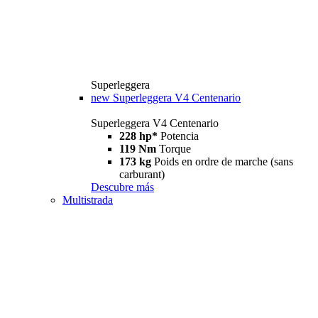
Superleggera
new
Superleggera V4 Centenario
Superleggera V4 Centenario
228 hp*
Potencia
119 Nm
Torque
173 kg
Poids en ordre de marche (sans
carburant)
Descubre más
Multistrada