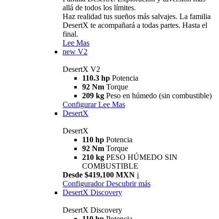
allá de todos los límites.
Haz realidad tus sueños más salvajes. La familia
DesertX te acompañará a todas partes. Hasta el
final.
Lee Mas
new
V2
DesertX V2
110.3 hp
Potencia
92 Nm
Torque
209 kg
Peso en húmedo (sin combustible)
Configurar
Lee Mas
DesertX
DesertX
110 hp
Potencia
92 Nm
Torque
210 kg
PESO HÚMEDO SIN
COMBUSTIBLE
Desde $419,100 MXN
i
Configurador
Descubrir más
DesertX Discovery
DesertX Discovery
110 hp
Potencia