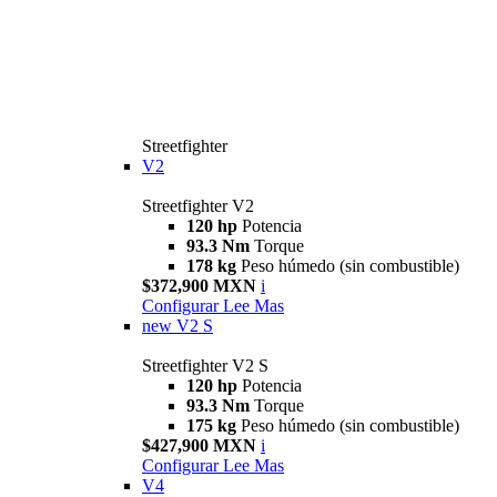
Streetfighter
V2
Streetfighter V2
120 hp
Potencia
93.3 Nm
Torque
178 kg
Peso húmedo (sin combustible)
$372,900 MXN
i
Configurar
Lee Mas
new
V2 S
Streetfighter V2 S
120 hp
Potencia
93.3 Nm
Torque
175 kg
Peso húmedo (sin combustible)
$427,900 MXN
i
Configurar
Lee Mas
V4