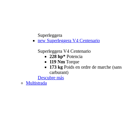
Superleggera
new
Superleggera V4 Centenario
Superleggera V4 Centenario
228 hp*
Potencia
119 Nm
Torque
173 kg
Poids en ordre de marche (sans
carburant)
Descubre más
Multistrada