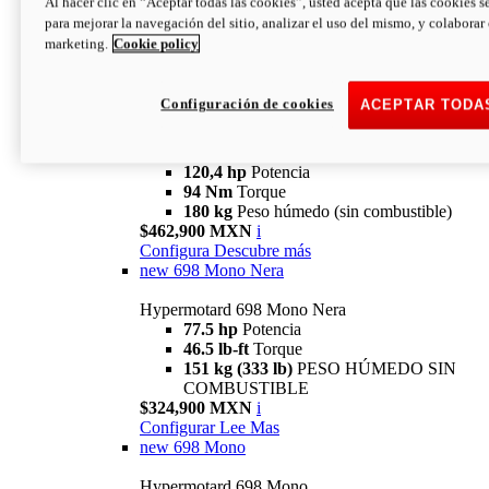
Al hacer clic en “Aceptar todas las cookies”, usted acepta que las cookies s
94 Nm
Torque
para mejorar la navegación del sitio, analizar el uso del mismo, y colaborar
180 kg
PESO HÚMEDO SIN
marketing.
Cookie policy
COMBUSTIBLE
$394,900 MXN
i
Configura
Descubre más
Configuración de cookies
ACEPTAR TODA
new
V2 SP
Hypermotard V2 SP
120,4 hp
Potencia
94 Nm
Torque
180 kg
Peso húmedo (sin combustible)
$462,900 MXN
i
Configura
Descubre más
new
698 Mono Nera
Hypermotard 698 Mono Nera
77.5 hp
Potencia
46.5 lb-ft
Torque
151 kg (333 lb)
PESO HÚMEDO SIN
COMBUSTIBLE
$324,900 MXN
i
Configurar
Lee Mas
new
698 Mono
Hypermotard 698 Mono