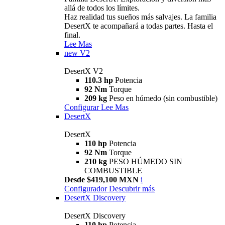
allá de todos los límites.
Haz realidad tus sueños más salvajes. La familia
DesertX te acompañará a todas partes. Hasta el
final.
Lee Mas
new
V2
DesertX V2
110.3 hp
Potencia
92 Nm
Torque
209 kg
Peso en húmedo (sin combustible)
Configurar
Lee Mas
DesertX
DesertX
110 hp
Potencia
92 Nm
Torque
210 kg
PESO HÚMEDO SIN
COMBUSTIBLE
Desde $419,100 MXN
i
Configurador
Descubrir más
DesertX Discovery
DesertX Discovery
110 hp
Potencia