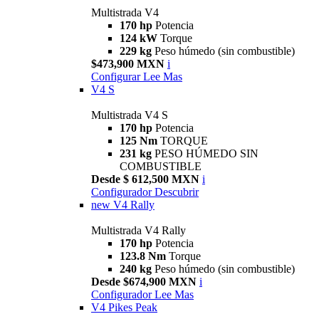
Multistrada V4
170 hp
Potencia
124 kW
Torque
229 kg
Peso húmedo (sin combustible)
$473,900 MXN
i
Configurar
Lee Mas
V4 S
Multistrada V4 S
170 hp
Potencia
125 Nm
TORQUE
231 kg
PESO HÚMEDO SIN
COMBUSTIBLE
Desde $ 612,500 MXN
i
Configurador
Descubrir
new
V4 Rally
Multistrada V4 Rally
170 hp
Potencia
123.8 Nm
Torque
240 kg
Peso húmedo (sin combustible)
Desde $674,900 MXN
i
Configurador
Lee Mas
V4 Pikes Peak