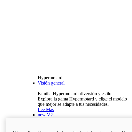
Hypermotard
Visión general
Familia Hypermotard: diversión y estilo
Explora la gama Hypermotard y elige el modelo
que mejor se adapte a tus necesidades.
Lee Mas
new
V2
Hypermotard V2
120,4 hp
Potencia