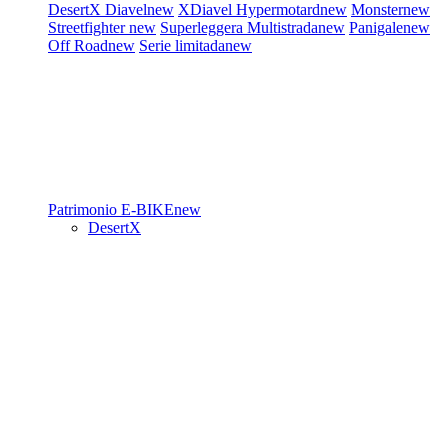
DesertX
Diavel
new
XDiavel
Hypermotard
new
Monster
new
Streetfighter
new
Superleggera
Multistrada
new
Panigale
new
Off Road
new
Serie limitada
new
Patrimonio
E-BIKE
new
DesertX