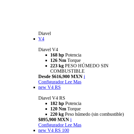
Diavel
V4
Diavel V4
168 hp
Potencia
126 Nm
Torque
223 kg
PESO HÚMEDO SIN
COMBUSTIBLE
Desde $616,900 MXN
i
Configurador
Lee Mas
new
V4 RS
Diavel V4 RS
182 hp
Potencia
120 Nm
Torque
220 kg
Peso húmedo (sin combustible)
$895,900 MXN
i
Configurador
Lee Mas
new
V4 RS 100