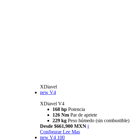
XDiavel
new
V4
XDiavel V4
168 hp
Potencia
126 Nm
Par de apriete
229 kg
Peso húmedo (sin combustible)
Desde $661,900 MXN
i
Configurar
Lee Mas
new
V4 100