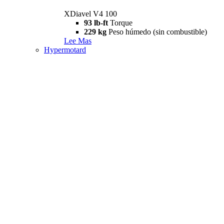
XDiavel V4 100
93 lb-ft
Torque
229 kg
Peso húmedo (sin combustible)
Lee Mas
Hypermotard