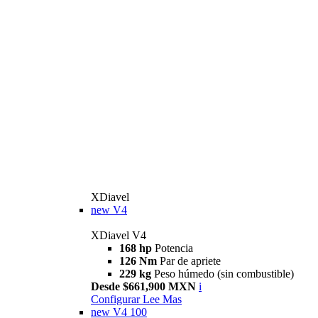
XDiavel
new
V4
XDiavel V4
168 hp
Potencia
126 Nm
Par de apriete
229 kg
Peso húmedo (sin combustible)
Desde $661,900 MXN
i
Configurar
Lee Mas
new
V4 100