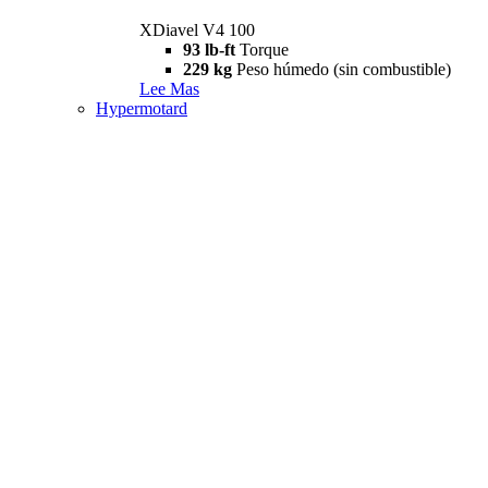
XDiavel V4 100
93 lb-ft
Torque
229 kg
Peso húmedo (sin combustible)
Lee Mas
Hypermotard