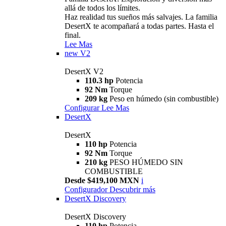
allá de todos los límites.
Haz realidad tus sueños más salvajes. La familia
DesertX te acompañará a todas partes. Hasta el
final.
Lee Mas
new
V2
DesertX V2
110.3 hp
Potencia
92 Nm
Torque
209 kg
Peso en húmedo (sin combustible)
Configurar
Lee Mas
DesertX
DesertX
110 hp
Potencia
92 Nm
Torque
210 kg
PESO HÚMEDO SIN
COMBUSTIBLE
Desde $419,100 MXN
i
Configurador
Descubrir más
DesertX Discovery
DesertX Discovery
110 hp
Potencia