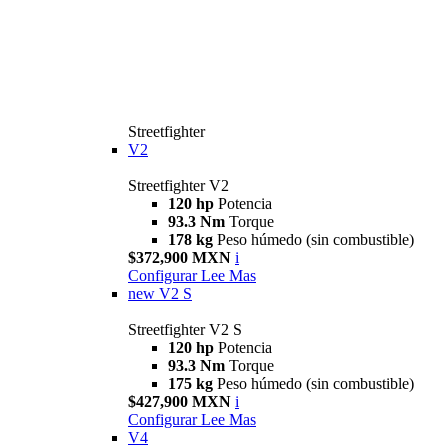
Streetfighter
V2
Streetfighter V2
120 hp
Potencia
93.3 Nm
Torque
178 kg
Peso húmedo (sin combustible)
$372,900 MXN
i
Configurar
Lee Mas
new
V2 S
Streetfighter V2 S
120 hp
Potencia
93.3 Nm
Torque
175 kg
Peso húmedo (sin combustible)
$427,900 MXN
i
Configurar
Lee Mas
V4