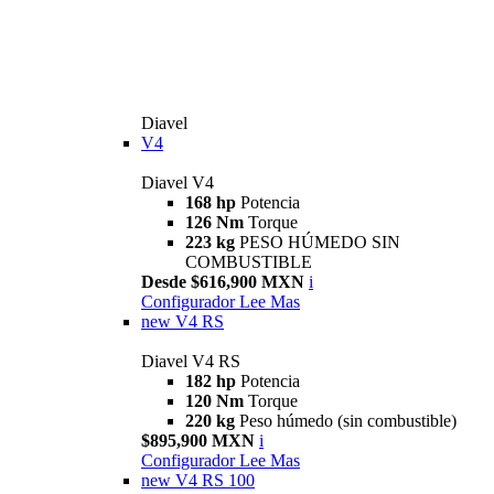
Diavel
V4
Diavel V4
168 hp
Potencia
126 Nm
Torque
223 kg
PESO HÚMEDO SIN
COMBUSTIBLE
Desde $616,900 MXN
i
Configurador
Lee Mas
new
V4 RS
Diavel V4 RS
182 hp
Potencia
120 Nm
Torque
220 kg
Peso húmedo (sin combustible)
$895,900 MXN
i
Configurador
Lee Mas
new
V4 RS 100