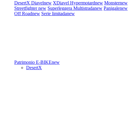
DesertX
Diavel
new
XDiavel
Hypermotard
new
Monster
new
Streetfighter
new
Superleggera
Multistrada
new
Panigale
new
Off Road
new
Serie limitada
new
Patrimonio
E-BIKE
new
DesertX