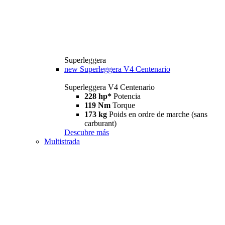
Superleggera
new
Superleggera V4 Centenario
Superleggera V4 Centenario
228 hp*
Potencia
119 Nm
Torque
173 kg
Poids en ordre de marche (sans
carburant)
Descubre más
Multistrada