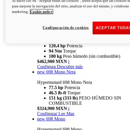
Al hacer clic en “Aceptar todas las cookies”, usted acepta que las cookies s
94 Nm
Torque
para mejorar la navegación del sitio, analizar el uso del mismo, y colaborar
180 kg
PESO HÚMEDO SIN
marketing.
Cookie policy
COMBUSTIBLE
$394,900 MXN
i
Configura
Descubre más
Configuración de cookies
ACEPTAR TODA
new
V2 SP
Hypermotard V2 SP
120,4 hp
Potencia
94 Nm
Torque
180 kg
Peso húmedo (sin combustible)
$462,900 MXN
i
Configura
Descubre más
new
698 Mono Nera
Hypermotard 698 Mono Nera
77.5 hp
Potencia
46.5 lb-ft
Torque
151 kg (333 lb)
PESO HÚMEDO SIN
COMBUSTIBLE
$324,900 MXN
i
Configurar
Lee Mas
new
698 Mono
Hypermotard 698 Mono