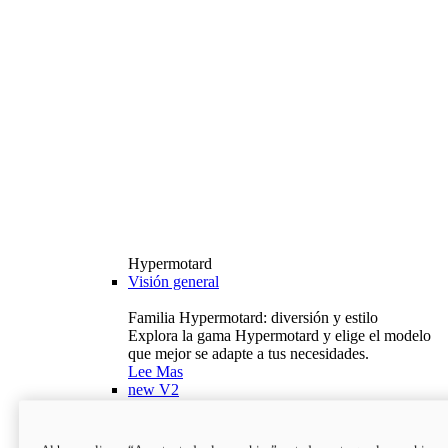
Hypermotard
Visión general
Familia Hypermotard: diversión y estilo
Explora la gama Hypermotard y elige el modelo
que mejor se adapte a tus necesidades.
Lee Mas
new
V2
Hypermotard V2
120,4 hp
Potencia