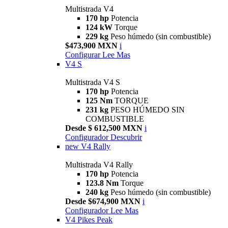
Multistrada V4
170 hp
Potencia
124 kW
Torque
229 kg
Peso húmedo (sin combustible)
$473,900 MXN
i
Configurar
Lee Mas
V4 S
Multistrada V4 S
170 hp
Potencia
125 Nm
TORQUE
231 kg
PESO HÚMEDO SIN
COMBUSTIBLE
Desde $ 612,500 MXN
i
Configurador
Descubrir
new
V4 Rally
Multistrada V4 Rally
170 hp
Potencia
123.8 Nm
Torque
240 kg
Peso húmedo (sin combustible)
Desde $674,900 MXN
i
Configurador
Lee Mas
V4 Pikes Peak