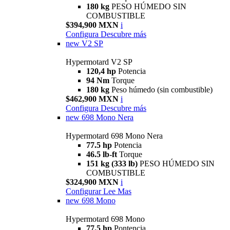
180 kg
PESO HÚMEDO SIN
COMBUSTIBLE
$394,900 MXN
i
Configura
Descubre más
new
V2 SP
Hypermotard V2 SP
120,4 hp
Potencia
94 Nm
Torque
180 kg
Peso húmedo (sin combustible)
$462,900 MXN
i
Configura
Descubre más
new
698 Mono Nera
Hypermotard 698 Mono Nera
77.5 hp
Potencia
46.5 lb-ft
Torque
151 kg (333 lb)
PESO HÚMEDO SIN
COMBUSTIBLE
$324,900 MXN
i
Configurar
Lee Mas
new
698 Mono
Hypermotard 698 Mono
77.5 hp
Pontencia