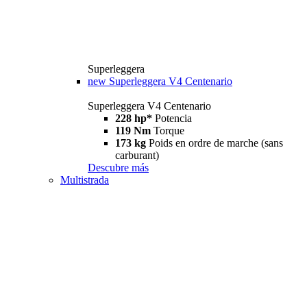
Superleggera
new
Superleggera V4 Centenario
Superleggera V4 Centenario
228 hp*
Potencia
119 Nm
Torque
173 kg
Poids en ordre de marche (sans
carburant)
Descubre más
Multistrada