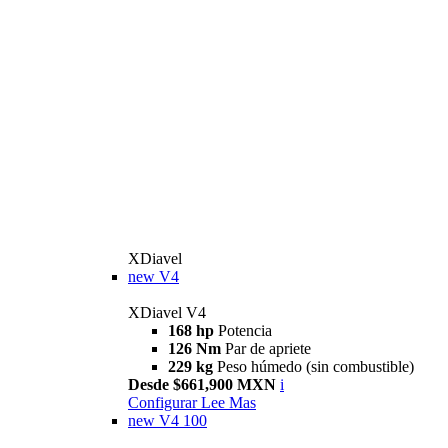
XDiavel
new
V4
XDiavel V4
168 hp
Potencia
126 Nm
Par de apriete
229 kg
Peso húmedo (sin combustible)
Desde $661,900 MXN
i
Configurar
Lee Mas
new
V4 100