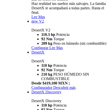
Haz realidad tus sueños más salvajes. La familia
DesertX te acompañará a todas partes. Hasta el
final.
Lee Mas
new
V2
DesertX V2
110.3 hp
Potencia
92 Nm
Torque
209 kg
Peso en húmedo (sin combustible)
Configurar
Lee Mas
DesertX
DesertX
110 hp
Potencia
92 Nm
Torque
210 kg
PESO HÚMEDO SIN
COMBUSTIBLE
Desde $419,100 MXN
i
Configurador
Descubrir más
DesertX Discovery
DesertX Discovery
110 hp
Potencia
92 Nm
Torque