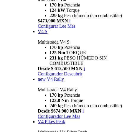
170 hp
Potencia
124 kW
Torque
229 kg
Peso húmedo (sin combustible)
$473,900 MXN
i
Configurar
Lee Mas
V4 S
Multistrada V4 S
170 hp
Potencia
125 Nm
TORQUE
231 kg
PESO HÚMEDO SIN
COMBUSTIBLE
Desde $ 612,500 MXN
i
Configurador
Descubrir
new
V4 Rally
Multistrada V4 Rally
170 hp
Potencia
123.8 Nm
Torque
240 kg
Peso húmedo (sin combustible)
Desde $674,900 MXN
i
Configurador
Lee Mas
V4 Pikes Peak