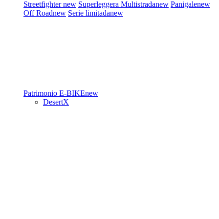
Streetfighter
new
Superleggera
Multistrada
new
Panigale
new
Off Road
new
Serie limitada
new
Patrimonio
E-BIKE
new
DesertX