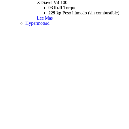
XDiavel V4 100
93 lb-ft
Torque
229 kg
Peso húmedo (sin combustible)
Lee Mas
Hypermotard