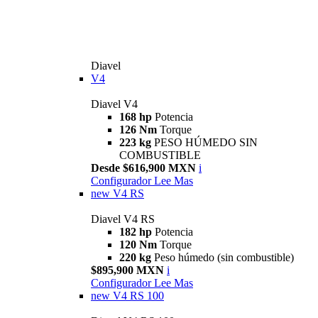
Diavel
V4
Diavel V4
168 hp
Potencia
126 Nm
Torque
223 kg
PESO HÚMEDO SIN
COMBUSTIBLE
Desde $616,900 MXN
i
Configurador
Lee Mas
new
V4 RS
Diavel V4 RS
182 hp
Potencia
120 Nm
Torque
220 kg
Peso húmedo (sin combustible)
$895,900 MXN
i
Configurador
Lee Mas
new
V4 RS 100