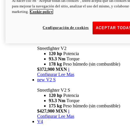
Al hacer clic en “Aceptar todas las cookies”, usted acepta que las cookies s
para mejorar la navegación del sitio, analizar el uso del mismo, y colaborar
marketing.
Cookie policy
Configuración de cookies
ACEPTAR TODA
Streetfighter
V2
Streetfighter V2
120 hp
Potencia
93.3 Nm
Torque
178 kg
Peso húmedo (sin combustible)
$372,900 MXN
i
Configurar
Lee Mas
new
V2 S
Streetfighter V2 S
120 hp
Potencia
93.3 Nm
Torque
175 kg
Peso húmedo (sin combustible)
$427,900 MXN
i
Configurar
Lee Mas
V4