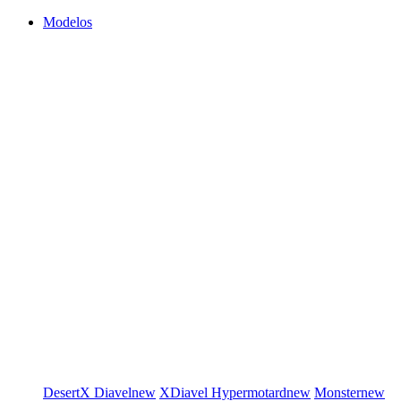
Modelos
DesertX
Diavel
new
XDiavel
Hypermotard
new
Monster
new