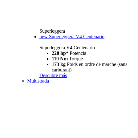
Superleggera
new
Superleggera V4 Centenario
Superleggera V4 Centenario
228 hp*
Potencia
119 Nm
Torque
173 kg
Poids en ordre de marche (sans
carburant)
Descubre más
Multistrada