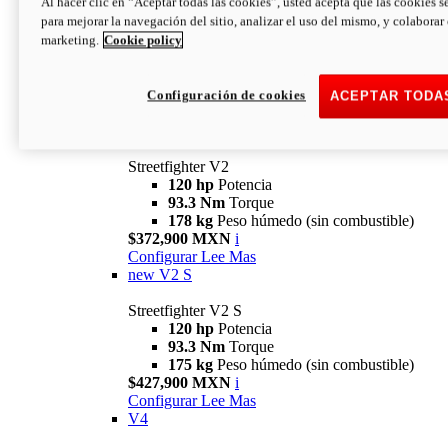
Al hacer clic en “Aceptar todas las cookies”, usted acepta que las cookies s
para mejorar la navegación del sitio, analizar el uso del mismo, y colaborar
marketing.
Cookie policy
Configuración de cookies
ACEPTAR TODA
Streetfighter
V2
Streetfighter V2
120 hp
Potencia
93.3 Nm
Torque
178 kg
Peso húmedo (sin combustible)
$372,900 MXN
i
Configurar
Lee Mas
new
V2 S
Streetfighter V2 S
120 hp
Potencia
93.3 Nm
Torque
175 kg
Peso húmedo (sin combustible)
$427,900 MXN
i
Configurar
Lee Mas
V4