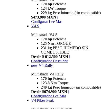
170 hp
Potencia
124 kW
Torque
229 kg
Peso húmedo (sin combustible)
$473,900 MXN
i
Configurar
Lee Mas
V4 S
Multistrada V4 S
170 hp
Potencia
125 Nm
TORQUE
231 kg
PESO HÚMEDO SIN
COMBUSTIBLE
Desde $ 612,500 MXN
i
Configurador
Descubrir
new
V4 Rally
Multistrada V4 Rally
170 hp
Potencia
123.8 Nm
Torque
240 kg
Peso húmedo (sin combustible)
Desde $674,900 MXN
i
Configurador
Lee Mas
V4 Pikes Peak