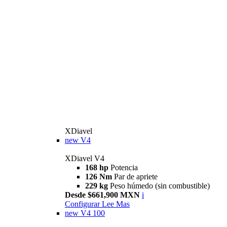
XDiavel
new
V4
XDiavel V4
168 hp
Potencia
126 Nm
Par de apriete
229 kg
Peso húmedo (sin combustible)
Desde $661,900 MXN
i
Configurar
Lee Mas
new
V4 100