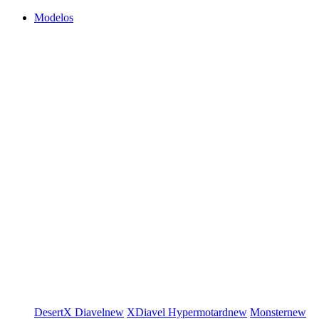
Modelos
DesertX
Diavel
new
XDiavel
Hypermotard
new
Monster
new