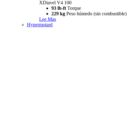
XDiavel V4 100
93 lb-ft
Torque
229 kg
Peso húmedo (sin combustible)
Lee Mas
Hypermotard