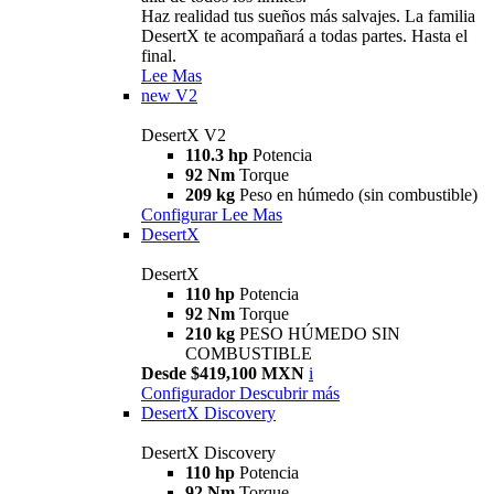
Haz realidad tus sueños más salvajes. La familia
DesertX te acompañará a todas partes. Hasta el
final.
Lee Mas
new
V2
DesertX V2
110.3 hp
Potencia
92 Nm
Torque
209 kg
Peso en húmedo (sin combustible)
Configurar
Lee Mas
DesertX
DesertX
110 hp
Potencia
92 Nm
Torque
210 kg
PESO HÚMEDO SIN
COMBUSTIBLE
Desde $419,100 MXN
i
Configurador
Descubrir más
DesertX Discovery
DesertX Discovery
110 hp
Potencia
92 Nm
Torque