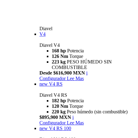
Diavel
V4
Diavel V4
168 hp
Potencia
126 Nm
Torque
223 kg
PESO HÚMEDO SIN
COMBUSTIBLE
Desde $616,900 MXN
i
Configurador
Lee Mas
new
V4 RS
Diavel V4 RS
182 hp
Potencia
120 Nm
Torque
220 kg
Peso húmedo (sin combustible)
$895,900 MXN
i
Configurador
Lee Mas
new
V4 RS 100