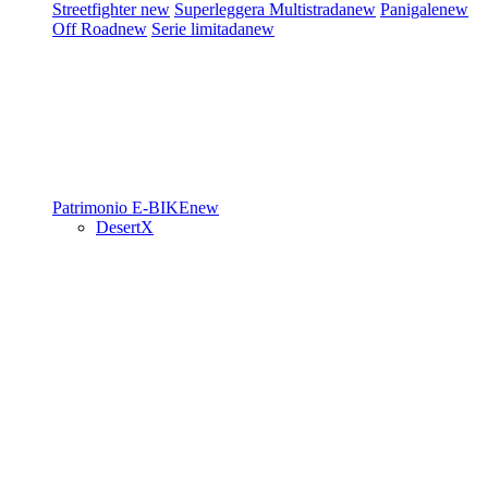
Streetfighter
new
Superleggera
Multistrada
new
Panigale
new
Off Road
new
Serie limitada
new
Patrimonio
E-BIKE
new
DesertX