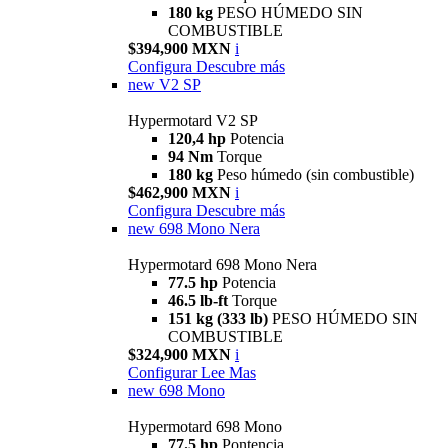
180 kg
PESO HÚMEDO SIN
COMBUSTIBLE
$394,900 MXN
i
Configura
Descubre más
new
V2 SP
Hypermotard V2 SP
120,4 hp
Potencia
94 Nm
Torque
180 kg
Peso húmedo (sin combustible)
$462,900 MXN
i
Configura
Descubre más
new
698 Mono Nera
Hypermotard 698 Mono Nera
77.5 hp
Potencia
46.5 lb-ft
Torque
151 kg (333 lb)
PESO HÚMEDO SIN
COMBUSTIBLE
$324,900 MXN
i
Configurar
Lee Mas
new
698 Mono
Hypermotard 698 Mono
77.5 hp
Pontencia