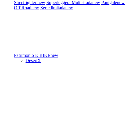
Streetfighter
new
Superleggera
Multistrada
new
Panigale
new
Off Road
new
Serie limitada
new
Patrimonio
E-BIKE
new
DesertX