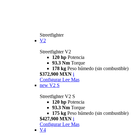
Streetfighter
V2
Streetfighter V2
120 hp
Potencia
93.3 Nm
Torque
178 kg
Peso húmedo (sin combustible)
$372,900 MXN
i
Configurar
Lee Mas
new
V2 S
Streetfighter V2 S
120 hp
Potencia
93.3 Nm
Torque
175 kg
Peso húmedo (sin combustible)
$427,900 MXN
i
Configurar
Lee Mas
V4