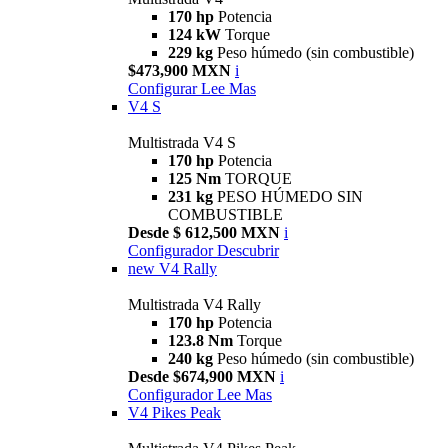
170 hp
Potencia
124 kW
Torque
229 kg
Peso húmedo (sin combustible)
$473,900 MXN
i
Configurar
Lee Mas
V4 S
Multistrada V4 S
170 hp
Potencia
125 Nm
TORQUE
231 kg
PESO HÚMEDO SIN
COMBUSTIBLE
Desde $ 612,500 MXN
i
Configurador
Descubrir
new
V4 Rally
Multistrada V4 Rally
170 hp
Potencia
123.8 Nm
Torque
240 kg
Peso húmedo (sin combustible)
Desde $674,900 MXN
i
Configurador
Lee Mas
V4 Pikes Peak