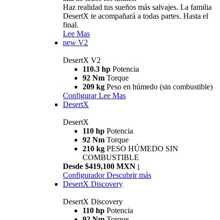
Haz realidad tus sueños más salvajes. La familia
DesertX te acompañará a todas partes. Hasta el
final.
Lee Mas
new
V2
DesertX V2
110.3 hp
Potencia
92 Nm
Torque
209 kg
Peso en húmedo (sin combustible)
Configurar
Lee Mas
DesertX
DesertX
110 hp
Potencia
92 Nm
Torque
210 kg
PESO HÚMEDO SIN
COMBUSTIBLE
Desde $419,100 MXN
i
Configurador
Descubrir más
DesertX Discovery
DesertX Discovery
110 hp
Potencia
92 Nm
Torque