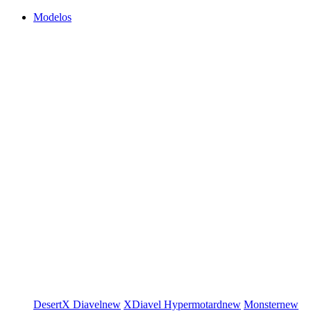
Modelos
DesertX
Diavel
new
XDiavel
Hypermotard
new
Monster
new