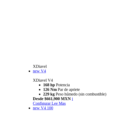
XDiavel
new
V4
XDiavel V4
168 hp
Potencia
126 Nm
Par de apriete
229 kg
Peso húmedo (sin combustible)
Desde $661,900 MXN
i
Configurar
Lee Mas
new
V4 100