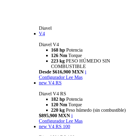
Diavel
V4
Diavel V4
168 hp
Potencia
126 Nm
Torque
223 kg
PESO HÚMEDO SIN
COMBUSTIBLE
Desde $616,900 MXN
i
Configurador
Lee Mas
new
V4 RS
Diavel V4 RS
182 hp
Potencia
120 Nm
Torque
220 kg
Peso húmedo (sin combustible)
$895,900 MXN
i
Configurador
Lee Mas
new
V4 RS 100