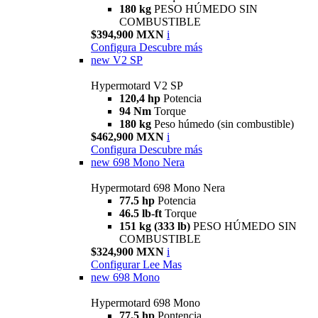
180 kg
PESO HÚMEDO SIN
COMBUSTIBLE
$394,900 MXN
i
Configura
Descubre más
new
V2 SP
Hypermotard V2 SP
120,4 hp
Potencia
94 Nm
Torque
180 kg
Peso húmedo (sin combustible)
$462,900 MXN
i
Configura
Descubre más
new
698 Mono Nera
Hypermotard 698 Mono Nera
77.5 hp
Potencia
46.5 lb-ft
Torque
151 kg (333 lb)
PESO HÚMEDO SIN
COMBUSTIBLE
$324,900 MXN
i
Configurar
Lee Mas
new
698 Mono
Hypermotard 698 Mono
77.5 hp
Pontencia