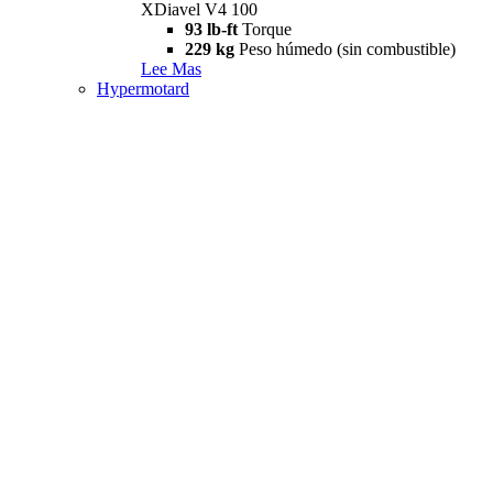
XDiavel V4 100
93 lb-ft
Torque
229 kg
Peso húmedo (sin combustible)
Lee Mas
Hypermotard