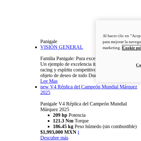
Al hacer clic en “Acep
Panigale
para mejorar la navega
VISIÓN GENERAL
marketing.
Cookie po
Familia Panigale: Pura excelencia italiana.
Un ejemplo de excelencia italiana, con ADN
Co
racing y espíritu competitivo: la Panigale es el
objeto de deseo de todo Ducatista.
Lee Mas
new
V4 Réplica del Campeón Mundial Márquez
2025
Panigale V4 Réplica del Campeón Mundial
Márquez 2025
209 hp
Potencia
121.3 Nm
Torque
186.45 kg
Peso húmedo (sin combustible)
$1,993,000 MXN
i
Descubre más