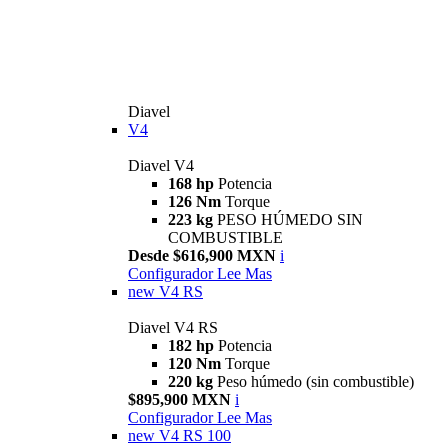
Diavel
V4
Diavel V4
168 hp
Potencia
126 Nm
Torque
223 kg
PESO HÚMEDO SIN
COMBUSTIBLE
Desde $616,900 MXN
i
Configurador
Lee Mas
new
V4 RS
Diavel V4 RS
182 hp
Potencia
120 Nm
Torque
220 kg
Peso húmedo (sin combustible)
$895,900 MXN
i
Configurador
Lee Mas
new
V4 RS 100