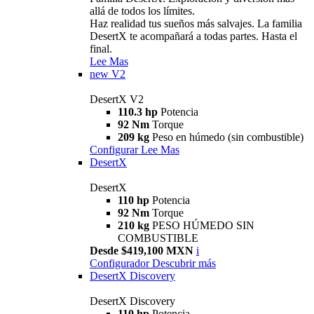
allá de todos los límites.
Haz realidad tus sueños más salvajes. La familia
DesertX te acompañará a todas partes. Hasta el
final.
Lee Mas
new
V2
DesertX V2
110.3 hp
Potencia
92 Nm
Torque
209 kg
Peso en húmedo (sin combustible)
Configurar
Lee Mas
DesertX
DesertX
110 hp
Potencia
92 Nm
Torque
210 kg
PESO HÚMEDO SIN
COMBUSTIBLE
Desde $419,100 MXN
i
Configurador
Descubrir más
DesertX Discovery
DesertX Discovery
110 hp
Potencia