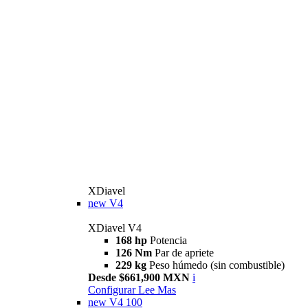
XDiavel
new
V4
XDiavel V4
168 hp
Potencia
126 Nm
Par de apriete
229 kg
Peso húmedo (sin combustible)
Desde $661,900 MXN
i
Configurar
Lee Mas
new
V4 100