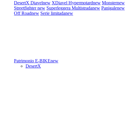
DesertX
Diavel
new
XDiavel
Hypermotard
new
Monster
new
Streetfighter
new
Superleggera
Multistrada
new
Panigale
new
Off Road
new
Serie limitada
new
Patrimonio
E-BIKE
new
DesertX