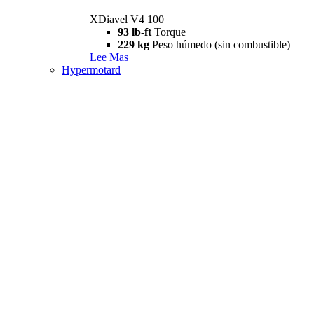
XDiavel V4 100
93 lb-ft
Torque
229 kg
Peso húmedo (sin combustible)
Lee Mas
Hypermotard