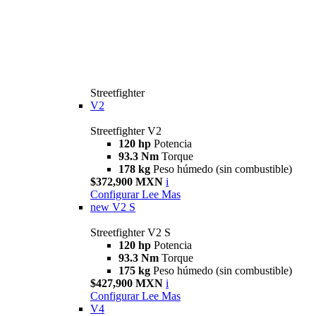
Streetfighter
V2
Streetfighter V2
120 hp
Potencia
93.3 Nm
Torque
178 kg
Peso húmedo (sin combustible)
$372,900 MXN
i
Configurar
Lee Mas
new
V2 S
Streetfighter V2 S
120 hp
Potencia
93.3 Nm
Torque
175 kg
Peso húmedo (sin combustible)
$427,900 MXN
i
Configurar
Lee Mas
V4