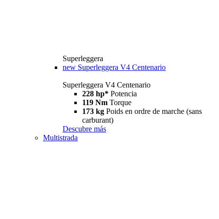
Superleggera
new
Superleggera V4 Centenario
Superleggera V4 Centenario
228 hp*
Potencia
119 Nm
Torque
173 kg
Poids en ordre de marche (sans
carburant)
Descubre más
Multistrada