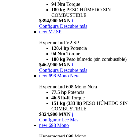
94 Nm
Torque
180 kg
PESO HÚMEDO SIN
COMBUSTIBLE
$394,900 MXN
i
Configura
Descubre más
new
V2 SP
Hypermotard V2 SP
120,4 hp
Potencia
94 Nm
Torque
180 kg
Peso húmedo (sin combustible)
$462,900 MXN
i
Configura
Descubre más
new
698 Mono Nera
Hypermotard 698 Mono Nera
77.5 hp
Potencia
46.5 lb-ft
Torque
151 kg (333 lb)
PESO HÚMEDO SIN
COMBUSTIBLE
$324,900 MXN
i
Configurar
Lee Mas
new
698 Mono
Hypermotard 698 Mono