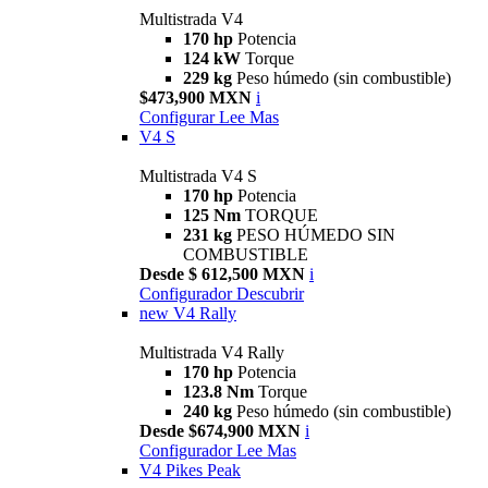
Multistrada V4
170 hp
Potencia
124 kW
Torque
229 kg
Peso húmedo (sin combustible)
$473,900 MXN
i
Configurar
Lee Mas
V4 S
Multistrada V4 S
170 hp
Potencia
125 Nm
TORQUE
231 kg
PESO HÚMEDO SIN
COMBUSTIBLE
Desde $ 612,500 MXN
i
Configurador
Descubrir
new
V4 Rally
Multistrada V4 Rally
170 hp
Potencia
123.8 Nm
Torque
240 kg
Peso húmedo (sin combustible)
Desde $674,900 MXN
i
Configurador
Lee Mas
V4 Pikes Peak