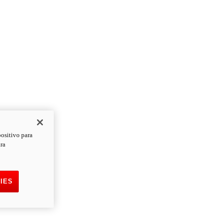
positivo para
ara
IES